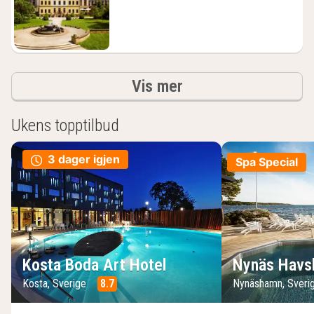
fra
1096
kr.
Resultater
Vis mer
Ukens topptilbud
3 dager igjen
Spa Special
Kosta Boda Art Hotel
Nynäs Havs
Kosta, Sverige
8.7
Nynäshamn, Sveri