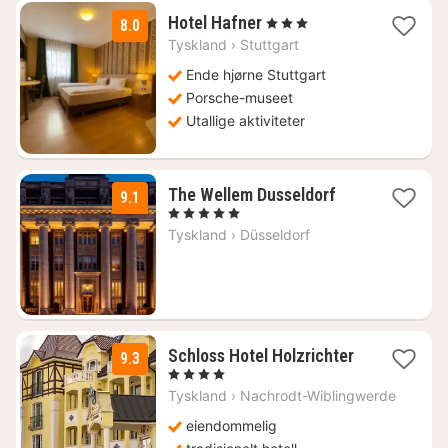
1
Hotel Hafner
, 3 Stjerner
8.0
natt
Tyskland
›
Stuttgart
fra
660
Ende hjørne Stuttgart
kr.
Porsche-museet
Utallige aktiviteter
2
The Wellem Dusseldorf
9.1
netter
, 5 Stjerner
fra
Tyskland
›
Düsseldorf
2189
kr.
Schloss Hotel Holzrichter
9.3
1
, 4 Stjerner
natt
Tyskland
›
Nachrodt-Wiblingwerde
fra
2404
eiendommelig
kr.