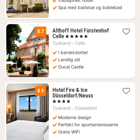
tradisjonelt hotell
Spa med badstue og boblebad
Althoff Hotel Fürstenhof
8.7
3
Celle
, 5 Stjerner
netter
Tyskland
›
Celle
fra
1828
I barokkslottet
kr.
Landlig stil
Ducal Castle
Hotel Fire & Ice
8.9
2
Düsseldorf/Neuss
netter
, 4 Stjerner
fra
Tyskland
›
Düsseldorf
1309
kr.
Moderne design
Perfekt for sportsinteresserte
Gratis WiFi