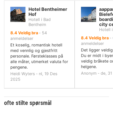
Hotel Bentheimer
aappar
Hof
Bielef
board
Hotell i Bad
city c
Bentheim
Hotell 
av
8.4
Veldig bra
‐
54
av
8.4
Veldig bra
‐
10,
anmeldelser
10,
anmeldelser
Et koselig, romantisk hotell
Det ligger veldig 
med vennlig og gjestfritt
Du er midt i bye
personale. Førsteklasses på
veldig bråkete o
alle måter, utmerket valuta for
helgene.
pengene.
Anonym ‐ de, 31
Heidi Wyters ‐ nl, 19 Des
2025
ofte stilte spørsmål