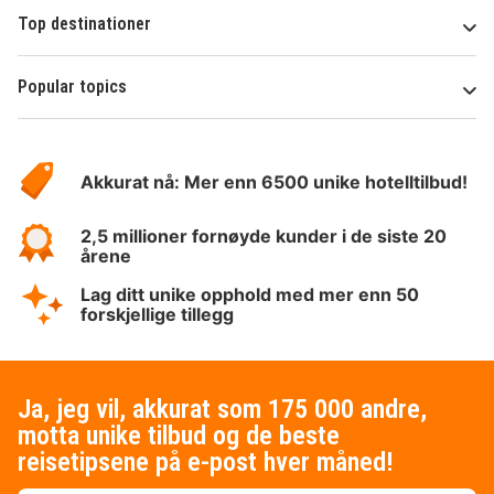
Top destinationer
Popular topics
Om
Hotelspecials
Akkurat nå: Mer enn 6500 unike hotelltilbud!
2,5 millioner fornøyde kunder i de siste 20
årene
Lag ditt unike opphold med mer enn 50
forskjellige tillegg
Ja, jeg vil, akkurat som 175 000 andre,
motta unike tilbud og de beste
reisetipsene på e-post hver måned!