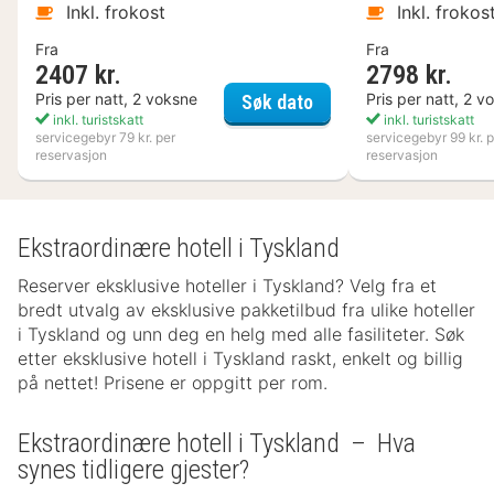
Inkl. frokost
Inkl. frokos
Fra
Fra
2407 kr.
2798 kr.
Kosta Boda Art Hotel
Pris per natt, 2 voksne
Pris per natt, 2 v
Søk dato
inkl. turistskatt
inkl. turistskatt
servicegebyr 79 kr. per
servicegebyr 99 kr. p
reservasjon
reservasjon
Ekstraordinære hotell i Tyskland
Reserver eksklusive hoteller i Tyskland? Velg fra et
bredt utvalg av eksklusive pakketilbud fra ulike hoteller
i Tyskland og unn deg en helg med alle fasiliteter. Søk
etter eksklusive hotell i Tyskland raskt, enkelt og billig
på nettet! Prisene er oppgitt per rom.
Ekstraordinære hotell i Tyskland – Hva
synes tidligere gjester?