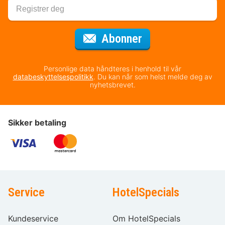
for nyhetsbrevet
Abonner
Personlige data håndteres i henhold til vår
databeskyttelsespolitikk
. Du kan når som helst melde deg av
nyhetsbrevet.
Sikker betaling
Service
HotelSpecials
Kundeservice
Om HotelSpecials