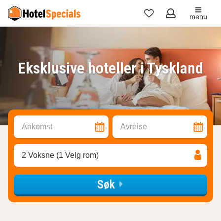
menu
Mine
favoritter
Eksklusive hoteller i Tyskland
Ankomst
Avreise
2 Voksne (1 Velg rom)
Søk