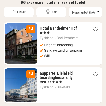
96
Eksklusive hoteller i Tyskland fundet
Filtrer
Kart
1
Hotel Bentheimer Hof
8.4
natt
, 3 Stjerner
fra
Tyskland
›
Bad Bentheim
1419
kr.
Elegant innredning
Gangavstand til sentrum
Wifi
aappartel Bielefeld
8.4
boardinghouse city
1
center
, 3 Stjerner
natt
Tyskland
›
Bielefeld
fra
969
kr.