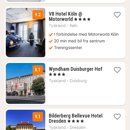
V8 Hotel Köln @
9.2
1
Motorworld
, 4 Stjerner
natt
Tyskland
›
Køln
fra
1028
I forbindelse med Motorworld Köln
kr.
20 min med bil fra sentrum
Treningssenter
Wyndham Duisburger Hof
8.1
1
, 4 Stjerner
natt
Tyskland
›
Duisburg
fra
739
kr.
Bilderberg Bellevue Hotel
9.1
1
Dresden
, 4 Stjerner
natt
Tyskland
›
Dresden