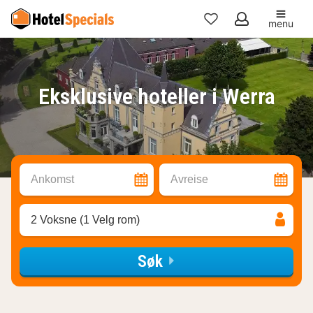
menu
Mine
favoritter
Eksklusive hoteller i Werra
Ankomst
Avreise
2 Voksne (1 Velg rom)
Søk