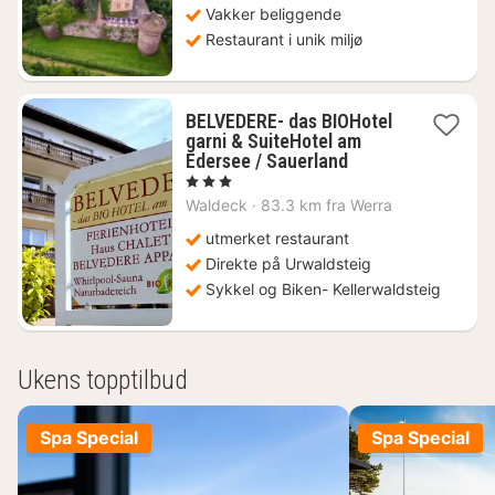
kr.
Vakker beliggende
Restaurant i unik miljø
BELVEDERE- das BIOHotel
garni & SuiteHotel am
2
Edersee / Sauerland
netter
, 3 Stjerner
fra
Waldeck
·
83.3 km fra Werra
1529
kr.
utmerket restaurant
Direkte på Urwaldsteig
Sykkel og Biken- Kellerwaldsteig
Ukens topptilbud
Spa Special
Spa Special