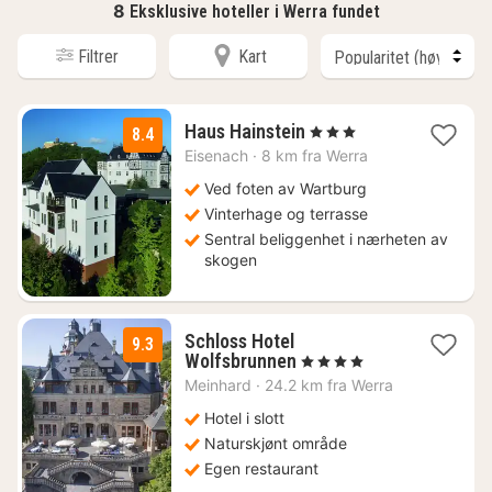
8
Eksklusive hoteller i Werra fundet
Filtrer
Kart
2
Haus Hainstein
, 3 Stjerner
8.4
netter
Eisenach
·
8 km fra Werra
fra
704
Ved foten av Wartburg
kr.
Vinterhage og terrasse
Sentral beliggenhet i nærheten av
skogen
Schloss Hotel
9.3
1
Wolfsbrunnen
, 4 Stjerner
natt
Meinhard
·
24.2 km fra Werra
fra
2189
Hotel i slott
kr.
Naturskjønt område
Egen restaurant