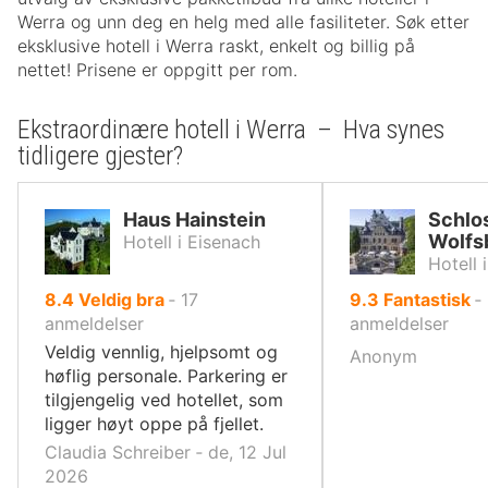
Werra og unn deg en helg med alle fasiliteter. Søk etter
eksklusive hotell i Werra raskt, enkelt og billig på
nettet! Prisene er oppgitt per rom.
Ekstraordinære hotell i Werra – Hva synes
tidligere gjester?
Haus Hainstein
Schlo
Wolfs
Hotell i Eisenach
Hotell 
av
av
8.4
Veldig bra
‐
17
9.3
Fantastisk
‐
10,
10,
anmeldelser
anmeldelser
Veldig vennlig, hjelpsomt og
Anonym
høflig personale. Parkering er
tilgjengelig ved hotellet, som
ligger høyt oppe på fjellet.
Claudia Schreiber ‐ de, 12 Jul
2026