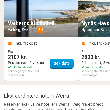
Varbergs Kusthotell
Nynäs Havs
Varberg, Sverige
8.5
Nynäshamn, Sveri
Inkl. frokost
Inkl. frokos
Fra
Fra
2107 kr.
2800 kr.
Varbergs Kusthotell
Pris per natt, 2 voksne
Pris per natt, 2 v
Søk dato
inkl. turistskatt
inkl. turistskatt
servicegebyr 99 kr. per
servicegebyr 99 kr. p
reservasjon
reservasjon
Ekstraordinære hotell i Werra
Reserver eksklusive hoteller i Werra? Velg fra et bredt
utvalg av eksklusive pakketilbud fra ulike hoteller i