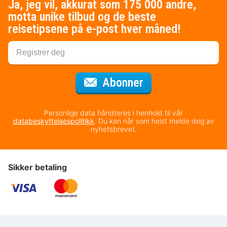
Ja, jeg vil, akkurat som 175 000 andre,
motta unike tilbud og de beste
reisetipsene på e-post hver måned!
for nyhetsbrevet
Abonner
Personlige data håndteres i henhold til vår
databeskyttelsespolitikk
. Du kan når som helst melde deg av
nyhetsbrevet.
Sikker betaling