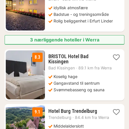
1444
kr.
idyllisk atmosfære
Badstue - og treningsområde
Rolig beliggenhet i Erfurt Linder
3 nærliggende hoteller i Werra
BRISTOL Hotel Bad
8.3
1
Kissingen
natt
Bad Kissingen
·
89.1 km fra Werra
fra
1078
Koselig hage
kr.
Gangavstand til sentrum
Svømmebasseng og sauna
2
Hotel Burg Trendelburg
9.1
netter
Trendelburg
·
84.4 km fra Werra
fra
1705
Middelalderslott