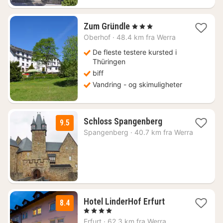
1
Zum Gründle
, 3 Stjerner
natt
Oberhof
·
48.4 km fra Werra
fra
930
De fleste testere kursted i
kr.
Thüringen
biff
Vandring - og skimuligheter
1
Schloss Spangenberg
9.5
natt
Spangenberg
·
40.7 km fra Werra
fra
1971
kr.
1
Hotel LinderHof Erfurt
8.4
natt
, 4 Stjerner
fra
Erfurt
·
62.3 km fra Werra