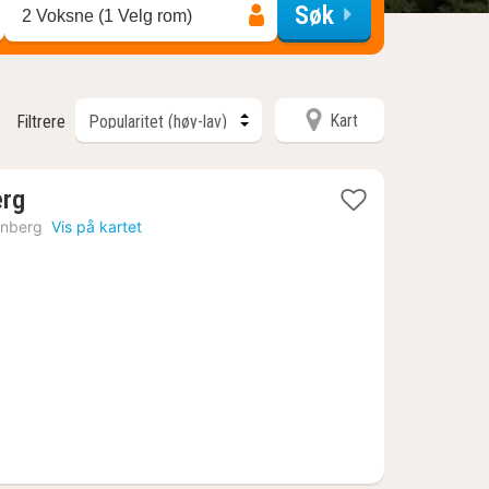
Søk
2 Voksne (1 Velg rom)
Kart
Filtrere
1
erg
natt
nberg
Vis på kartet
fra
1971
kr.