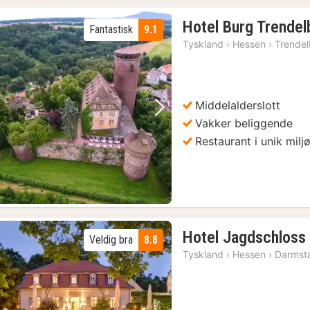
Hotel Burg Trendel
Fantastisk
9.1
Tyskland
›
Hessen
›
Trende
Middelalderslott
Forrige bilde
Neste bilde
Vakker beliggende
Restaurant i unik milj
Hotel Jagdschloss 
Veldig bra
8.8
Tyskland
›
Hessen
›
Darmst
3)