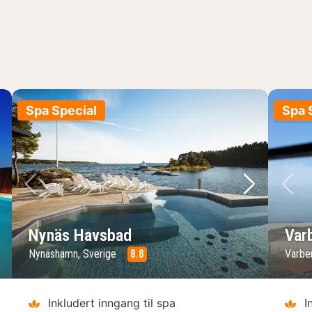
Spa Special
Spa 
ste bilde
Forrige bilde
Neste bild
Fo
Nynäs Havsbad
Var
Nynäshamn, Sverige
8.8
Varbe
Inkludert inngang til spa
I