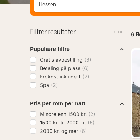
Søk hotell, region eller by
Filtrer resultater
Fjerne
6
Ek
Populære filtre
Gratis avbestilling
(6)
Betaling på plass
(6)
Frokost inkludert
(2)
Spa
(2)
Pris per rom per natt
Mindre enn 1500 kr.
(2)
1500 kr. til 2000 kr.
(5)
2000 kr. og mer
(6)