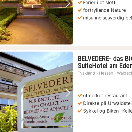
Ferier i et slott
Forrige bilde
Neste bilde
fortryllende Nature
misunnelsesverdig be
visning i Mainz ved Rhinen på tysk og engelsk
(1)
BELVEDERE- das BI
SuiteHotel am Eder
Tyskland
›
Hessen
›
Waldec
utmerket restaurant
Forrige bilde
Neste bilde
Direkte på Urwaldste
Sykkel og Biken- Kell