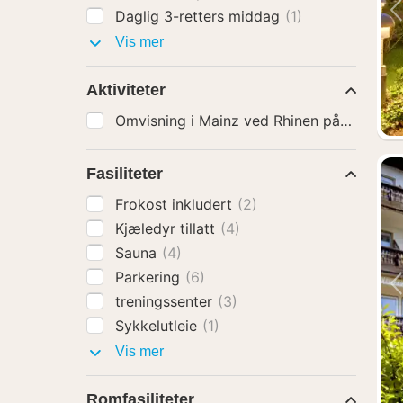
Daglig 3-retters middag
(1)
Hotelltillegg
Vis mer
Aktiviteter
Om
Fasiliteter
Frokost inkludert
(2)
Kjæledyr tillatt
(4)
Sauna
(4)
Parkering
(6)
treningssenter
(3)
Sykkelutleie
(1)
Fasiliteter
Vis mer
Romfasiliteter