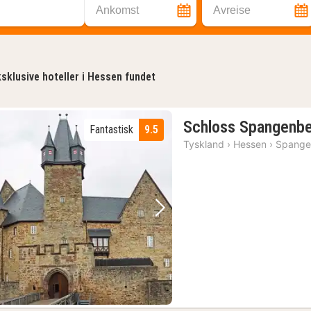
Ankomst
Avreise
sklusive hoteller i Hessen fundet
Schloss Spangenb
Fantastisk
9.5
Tyskland
›
Hessen
›
Spange
Forrige bilde
Neste bilde