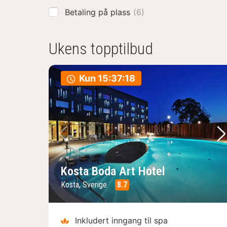
Betaling på plass
(6)
Ukens topptilbud
Kun
15:37:17
Forrige bilde
Ne
Kosta Boda Art Hotel
Kosta, Sverige
8.7
Inkludert inngang til spa