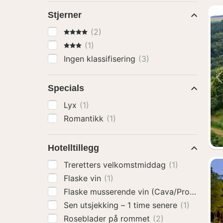
Stjerner
4 Stjerner
(2)
3 Stjerner
(1)
Ingen klassifisering
(3)
Specials
Lyx
(1)
Romantikk
(1)
Hotelltillegg
Treretters velkomstmiddag
(1)
Flaske vin
(1)
Flaske musserende vin (Cava/Prosecco)
(
Sen utsjekking – 1 time senere
(1)
Roseblader på rommet
(2)