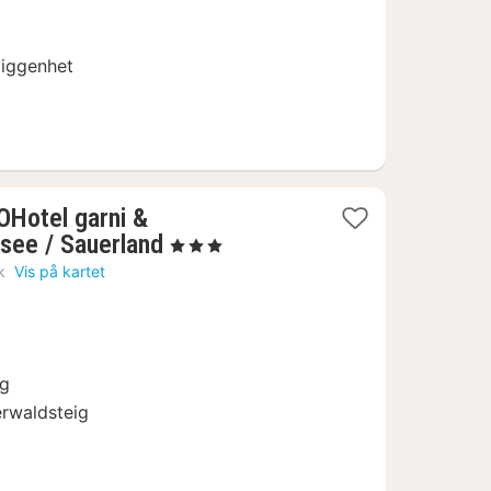
liggenhet
OHotel garni &
2
see / Sauerland
, 3 Stjerner
netter
k
Vis på kartet
fra
1529
kr.
ig
erwaldsteig