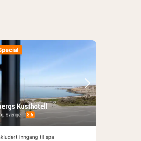
Special
e
rrige bilde
Neste bilde
bergs Kusthotell
rg, Sverige
8.5
nkludert inngang til spa