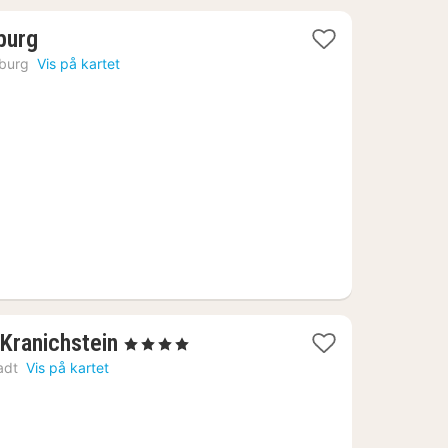
2
burg
netter
lburg
Vis på kartet
fra
1705
kr.
ø
1
Kranichstein
, 4 Stjerner
natt
adt
Vis på kartet
fra
1287
kr.