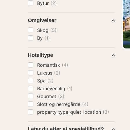
Bytur
(2)
Omgivelser
Skog
(5)
By
(1)
Hotelltype
Romantisk
(4)
Luksus
(2)
Spa
(2)
Barnevennlig
(1)
Gourmet
(3)
Slott og herregårde
(4)
property_type_quiet_location
(3)
Leter du etter et spesialtilbud?