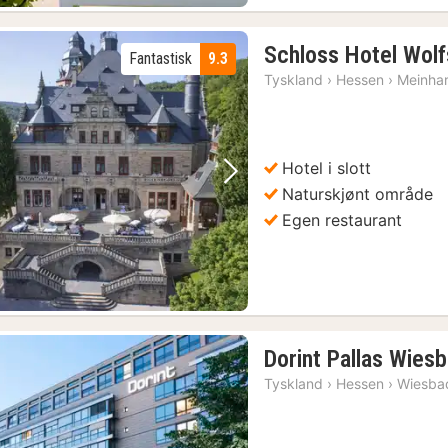
Schloss Hotel Wol
Fantastisk
9.3
Tyskland
›
Hessen
›
Meinha
Hotel i slott
Forrige bilde
Neste bilde
Naturskjønt område
Egen restaurant
Dorint Pallas Wies
Tyskland
›
Hessen
›
Wiesba