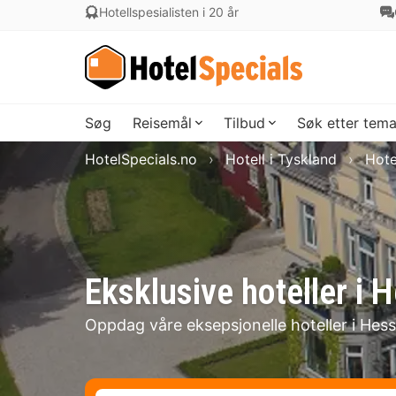
Hotellspesialisten i 20 år
Søg
Reisemål
Tilbud
Søk etter tem
HotelSpecials.no
Hotell i Tyskland
Hote
Eksklusive hoteller i 
Oppdag våre eksepsjonelle hoteller i Hes