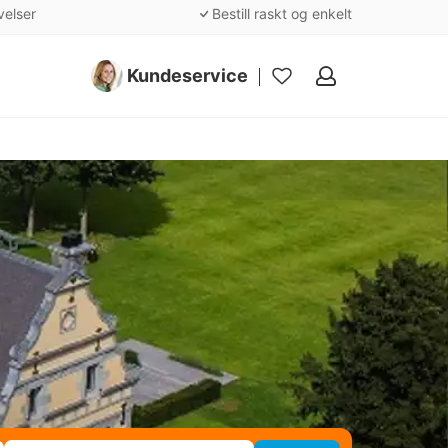
velser
Bestill raskt og enkelt
Kundeservice
Mine
favoritter