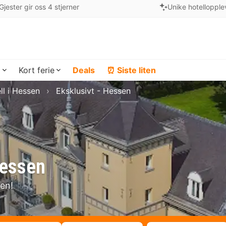
Gjester gir oss 4 stjerner
Unike hotellopple
a
Kort ferie
Deals
⏰ Siste liten
ll i Hessen
Eksklusivt - Hessen
Hessen
sen!