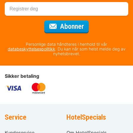
for nyhetsbrevet
Abonner
Personlige data håndteres i henhold til vår
databeskyttelsespolitikk
. Du kan når som helst melde deg av
nyhetsbrevet.
Sikker betaling
Service
HotelSpecials
Kundeservice
Om HotelSpecials