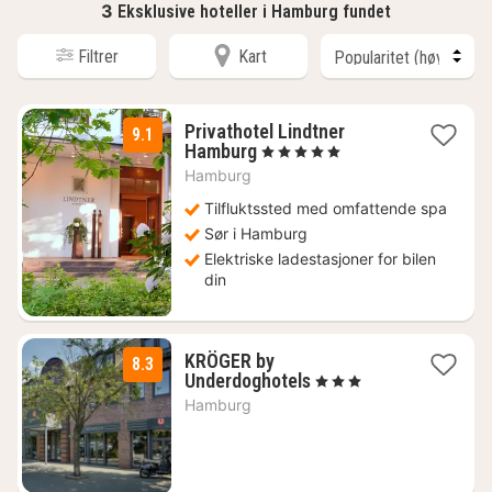
3
Eksklusive hoteller i Hamburg fundet
Filtrer
Kart
Privathotel Lindtner
9.1
1
Hamburg
, 5 Stjerner
natt
Hamburg
fra
1642
Tilfluktssted med omfattende spa
kr.
Sør i Hamburg
Elektriske ladestasjoner for bilen
din
KRÖGER by
8.3
1
Underdoghotels
, 3 Stjerner
natt
Hamburg
fra
871
kr.