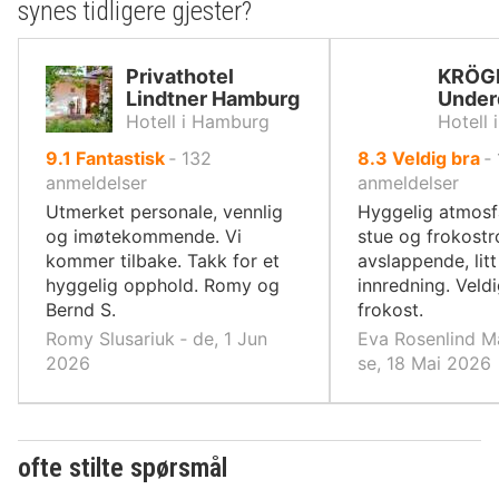
synes tidligere gjester?
Privathotel
KRÖG
Lindtner Hamburg
Under
Hotell i Hamburg
Hotell
av
av
9.1
Fantastisk
‐
132
8.3
Veldig bra
‐
10,
10,
anmeldelser
anmeldelser
Utmerket personale, vennlig
Hyggelig atmosf
og imøtekommende. Vi
stue og frokostr
kommer tilbake. Takk for et
avslappende, lit
hyggelig opphold. Romy og
innredning. Veld
Bernd S.
frokost.
Romy Slusariuk ‐ de, 1 Jun
Eva Rosenlind M
2026
se, 18 Mai 2026
ofte stilte spørsmål