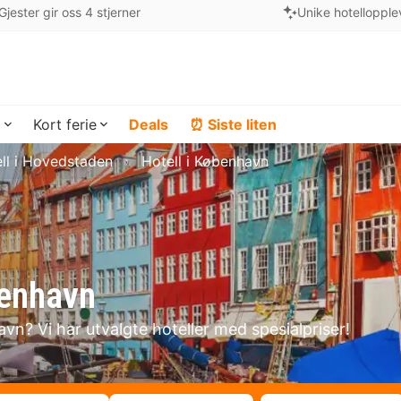
Gjester gir oss 4 stjerner
Unike hotellopple
a
Kort ferie
Deals
⏰ Siste liten
ll i Hovedstaden
Hotell i København
benhavn
avn? Vi har utvalgte hoteller med spesialpriser!