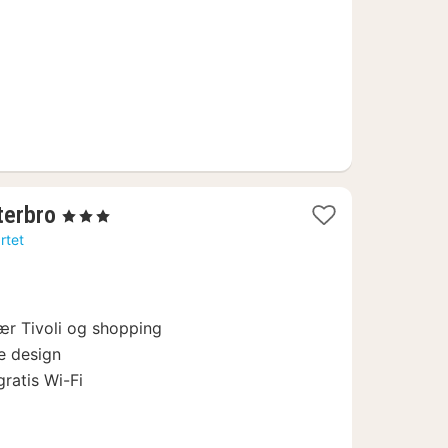
kr.
2
terbro
, 3 Stjerner
netter
rtet
fra
1682
kr.
ær Tivoli og shopping
e design
gratis Wi-Fi