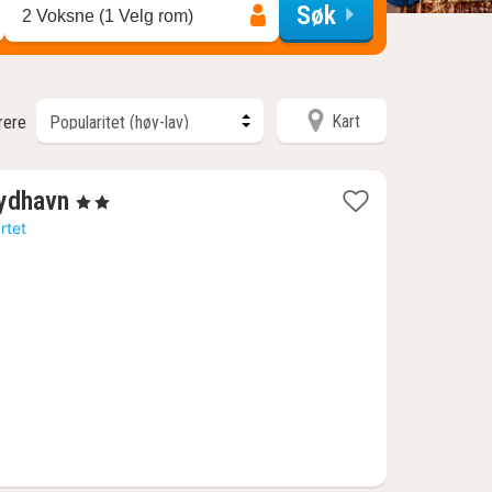
Søk
2 Voksne (1 Velg rom)
Kart
trere
1
ydhavn
, 2 Stjerner
natt
rtet
fra
1132
kr.