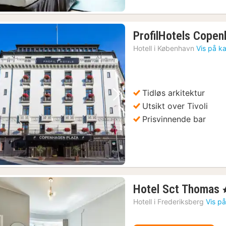
ProfilHotels Copen
Hotell i
København
Vis på ka
Tidløs arkitektur
Forrige bilde
Neste bilde
Utsikt over Tivoli
Prisvinnende bar
Hotel Sct Thomas
,
Hotell i
Frederiksberg
Vis på