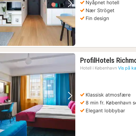
Nyåpnet hotell
Forrige bilde
Neste bilde
København: Hard Rock Cafe med fast meny til lunsj eller middag
(15)
Nær Ströget
øbenhavn: IKONO Immersive Experience inngangsbillett
(15)
Fin design
ed byens høydepunkter
(15)
København: Smaksprøvetur med det beste av dansk bakverk
(15)
København Card-Discover: 80+ attraksjoner og offentlig transport
(15)
ProfilHotels Richm
Hotell i
København
Vis på ka
Klassisk atmosfære
Forrige bilde
Neste bilde
8 min fr. København s
Elegant lobbybar