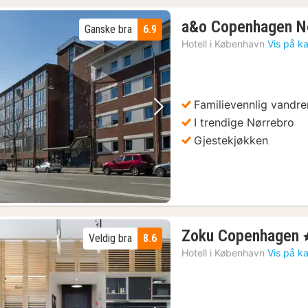
a&o Copenhagen N
Ganske bra
6.9
Hotell i
København
Vis på ka
Familievennlig vandr
Forrige bilde
Neste bilde
I trendige Nørrebro
Gjestekjøkken
Zoku Copenhagen
,
Veldig bra
8.6
Hotell i
København
Vis på ka