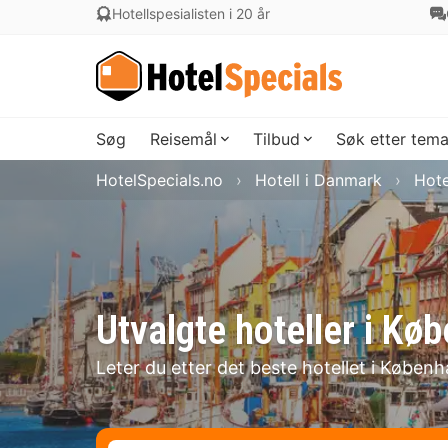
Hotellspesialisten i 20 år
Søg
Reisemål
Tilbud
Søk etter tem
HotelSpecials.no
Hotell i Danmark
Hote
Utvalgte hoteller i Kø
Leter du etter det beste hotellet i Københ