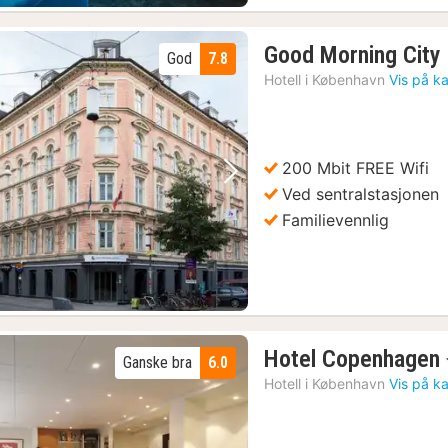
Good Morning City
God
7.8
Hotell i
København
Vis på ka
200 Mbit FREE Wifi
Forrige bilde
Neste bilde
Ved sentralstasjonen
Familievennlig
Hotel Copenhagen
Ganske bra
6.0
Hotell i
København
Vis på ka