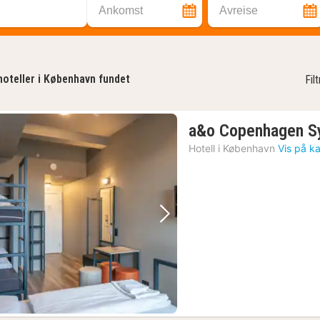
Ankomst
Avreise
hoteller i København fundet
Fil
a&o Copenhagen S
Hotell i
København
Vis på ka
Forrige bilde
Neste bilde