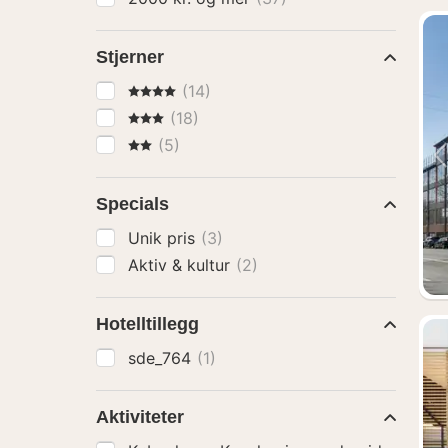
Stjerner
4 Stjerner
(14)
3 Stjerner
(18)
2 Stjerner
(5)
Specials
Unik pris
(3)
Aktiv & kultur
(2)
Hotelltillegg
sde_764
(1)
Aktiviteter