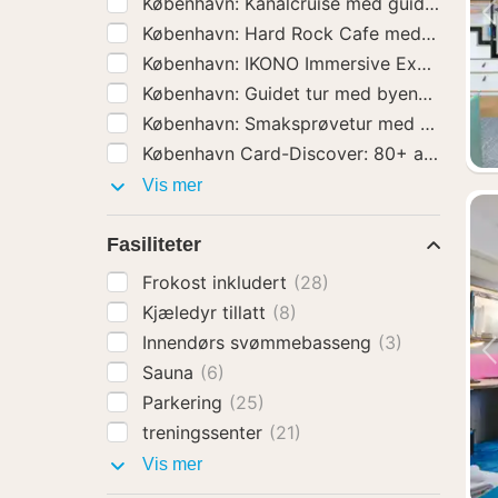
København: Kanalcruise med guide
(23)
K
København: Guidet tur m
Aktiviteter
Vis mer
Fasiliteter
Frokost inkludert
(28)
Kjæledyr tillatt
(8)
Innendørs svømmebasseng
(3)
Sauna
(6)
Parkering
(25)
treningssenter
(21)
Fasiliteter
Vis mer