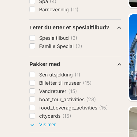
Spa
(4)
Barnevennlig
(11)
Leter du etter et spesialtilbud?
Spesialtilbud
(3)
Familie Special
(2)
Pakker med
Sen utsjekking
(1)
Billetter til museer
(15)
Vandreturer
(15)
boat_tour_activities
(23)
food_beverage_activities
(15)
citycards
(15)
Pakker
Vis mer
med