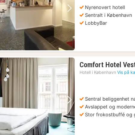
Nyrenovert hotell
Forrige bilde
Neste bilde
Sentralt i København
LobbyBar
Comfort Hotel Ves
Hotell i
København
Vis på ka
Sentral beliggenhet n
Forrige bilde
Neste bilde
Avslappet og modern
Stor frokostbuffé og 