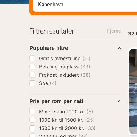
Søk hotell, region eller by
Filtrer resultater
Fjerne
37
Populære filtre
Gratis avbestilling
(11)
Betaling på plass
(33)
Frokost inkludert
(28)
Spa
(4)
Pris per rom per natt
Mindre enn 1000 kr.
(6)
1000 kr. til 1500 kr.
(25)
1500 kr. til 2000 kr.
(33)
2000 kr. og mer
(37)