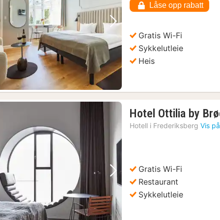
Låse opp rabatt
Forrige bilde
Neste bilde
Gratis Wi-Fi
Sykkelutleie
Heis
Hotel Ottilia by Br
Hotell i
Frederiksberg
Vis på
Gratis Wi-Fi
Forrige bilde
Neste bilde
Restaurant
Sykkelutleie