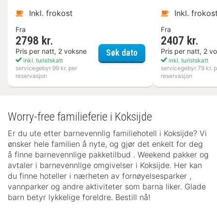
Inkl. frokost
Inkl. frokos
Fra
Fra
2798 kr.
2407 kr.
Nynäs Havsbad
Pris per natt, 2 voksne
Pris per natt, 2 v
Søk dato
inkl. turistskatt
inkl. turistskatt
servicegebyr 99 kr. per
servicegebyr 79 kr. p
reservasjon
reservasjon
Worry-free familieferie i Koksijde
Er du ute etter barnevennlig familiehotell i Koksijde? Vi
ønsker hele familien å nyte, og gjør det enkelt for deg
å finne barnevennlige pakketilbud . Weekend pakker og
avtaler i barnevennlige omgivelser i Koksijde. Her kan
du finne hoteller i nærheten av fornøyelsesparker ,
vannparker og andre aktiviteter som barna liker. Glade
barn betyr lykkelige foreldre. Bestill nå!