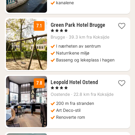
kanalene
1
Green Park Hotel Brugge
7.1
natt
, 4 Stjerner
fra
Brugge
·
39.3 km fra Koksijde
1463
kr.
I nærheten av sentrum
Naturrikene miljø
Basseng og lekeplass i hagen
1
Leopold Hotel Ostend
7.8
natt
, 4 Stjerner
fra
Oostende
·
22.8 km fra Koksijde
814
kr.
200 m fra stranden
Art Deco-stil
Renoverte rom