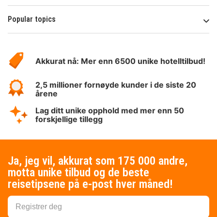
Popular topics
Om
Hotelspecials
Akkurat nå: Mer enn 6500 unike hotelltilbud!
2,5 millioner fornøyde kunder i de siste 20
årene
Lag ditt unike opphold med mer enn 50
forskjellige tillegg
Ja, jeg vil, akkurat som 175 000 andre,
motta unike tilbud og de beste
reisetipsene på e-post hver måned!