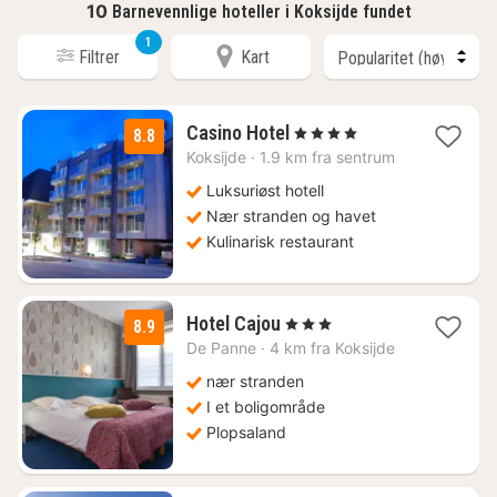
10
Barnevennlige hoteller i Koksijde fundet
1
Filtrer
Kart
1
Casino Hotel
, 4 Stjerner
8.8
natt
Koksijde
·
1.9 km fra sentrum
fra
1595
Luksuriøst hotell
kr.
Nær stranden og havet
Kulinarisk restaurant
1
Hotel Cajou
, 3 Stjerner
8.9
natt
De Panne
·
4 km fra Koksijde
fra
1925
nær stranden
kr.
I et boligområde
Plopsaland