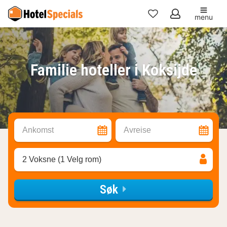
menu
Mine
favoritter
Familie hoteller i Koksijde
Ankomst
Avreise
2 Voksne (1 Velg rom)
Søk