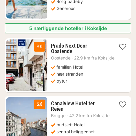
kr.
Rolig badeby
Generous
5 nærliggende hoteller i Koksijde
Prado Next Door
9.0
1
Oostende
natt
Oostende
·
22.9 km fra Koksijde
fra
1034
familien Hotel
kr.
nær stranden
bytur
Canalview Hotel ter
6.8
1
Reien
natt
Brugge
·
42.2 km fra Koksijde
fra
1166
budsjett Hotel
kr.
sentral beliggenhet