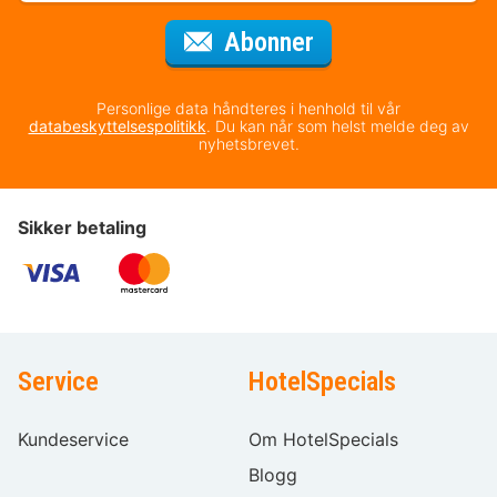
for nyhetsbrevet
Abonner
Personlige data håndteres i henhold til vår
databeskyttelsespolitikk
. Du kan når som helst melde deg av
nyhetsbrevet.
Sikker betaling
Service
HotelSpecials
Kundeservice
Om HotelSpecials
Blogg