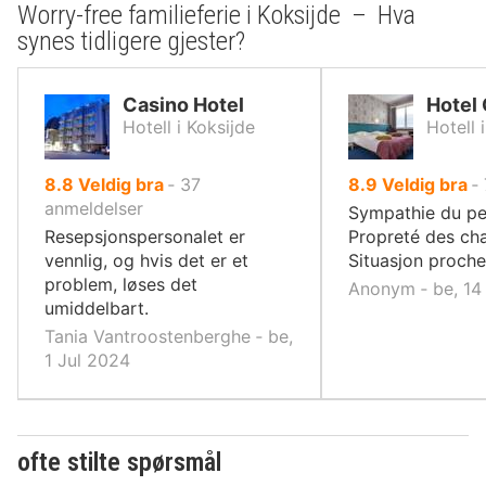
Worry-free familieferie i Koksijde – Hva
synes tidligere gjester?
Casino Hotel
Hotel
Hotell i Koksijde
Hotell 
av
av
8.8
Veldig bra
‐
37
8.9
Veldig bra
‐
10,
10,
anmeldelser
Sympathie du pe
Resepsjonspersonalet er
Propreté des ch
vennlig, og hvis det er et
Situasjon proche
problem, løses det
Anonym ‐ be, 14
umiddelbart.
Tania Vantroostenberghe ‐ be,
1 Jul 2024
ofte stilte spørsmål