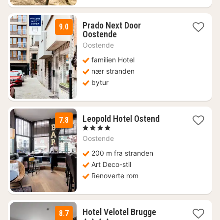
Prado Next Door
9.0
1
Oostende
natt
Oostende
fra
1034
familien Hotel
kr.
nær stranden
bytur
1
Leopold Hotel Ostend
7.8
natt
, 4 Stjerner
fra
Oostende
814
kr.
200 m fra stranden
Art Deco-stil
Renoverte rom
1
Hotel Velotel Brugge
8.7