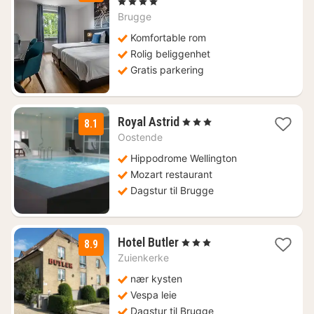
natt
, 4 Stjerner
fra
Brugge
1403
kr.
Komfortable rom
Rolig beliggenhet
Gratis parkering
2
Royal Astrid
, 3 Stjerner
8.1
netter
Oostende
fra
1100
Hippodrome Wellington
kr.
Mozart restaurant
Dagstur til Brugge
3
Hotel Butler
, 3 Stjerner
8.9
netter
Zuienkerke
fra
1100
nær kysten
kr.
Vespa leie
Dagstur til Brugge