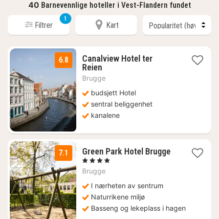
40
Barnevennlige hoteller i Vest-Flandern fundet
1
Filtrer
Kart
Canalview Hotel ter
6.8
1
Reien
natt
Brugge
fra
1056
budsjett Hotel
kr.
sentral beliggenhet
kanalene
1
Green Park Hotel Brugge
7.1
natt
, 4 Stjerner
fra
Brugge
1463
kr.
I nærheten av sentrum
Naturrikene miljø
Basseng og lekeplass i hagen