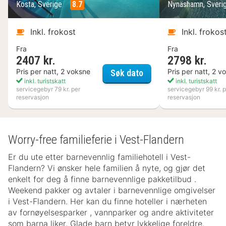
Kosta, Sverige
8.7
Nynäshamn, Sveri
Inkl. frokost
Inkl. frokos
Fra
Fra
2407 kr.
2798 kr.
Kosta Boda Art Hotel
Pris per natt, 2 voksne
Pris per natt, 2 v
Søk dato
inkl. turistskatt
inkl. turistskatt
servicegebyr 79 kr. per
servicegebyr 99 kr. p
reservasjon
reservasjon
Worry-free familieferie i Vest-Flandern
Er du ute etter barnevennlig familiehotell i Vest-
Flandern? Vi ønsker hele familien å nyte, og gjør det
enkelt for deg å finne barnevennlige pakketilbud .
Weekend pakker og avtaler i barnevennlige omgivelser
i Vest-Flandern. Her kan du finne hoteller i nærheten
av fornøyelsesparker , vannparker og andre aktiviteter
som barna liker. Glade barn betyr lykkelige foreldre.