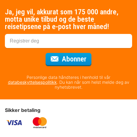
Ja, jeg vil, akkurat som 175 000 andre,
motta unike tilbud og de beste
reisetipsene på e-post hver måned!
for nyhetsbrevet
Abonner
Personlige data håndteres i henhold til vår
databeskyttelsespolitikk
. Du kan når som helst melde deg av
nyhetsbrevet.
Sikker betaling