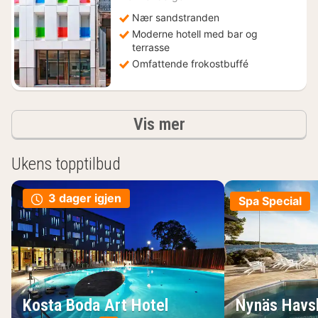
fra
1755
Nær sandstranden
kr.
Moderne hotell med bar og
terrasse
Omfattende frokostbuffé
Resultater
Vis mer
Ukens topptilbud
3 dager igjen
Spa Special
Kosta Boda Art Hotel
Nynäs Havs