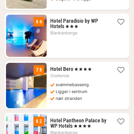
Hotel Paradisio by WP
8.6
1
Hotels
, 3 Stjerner
natt
Blankenberge
fra
1067
kr.
1
Hotel Bero
, 4 Stjerner
7.8
natt
Oostende
fra
1716
svømmebasseng
kr.
Ligger i sentrum
nær stranden
Hotel Pantheon Palace by
8.2
2
WP Hotels
, 4 Stjerner
netter
Blankenberge