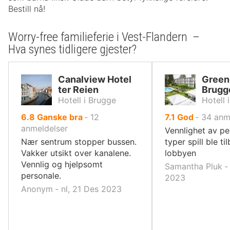
Bestill nå!
Worry-free familieferie i Vest-Flandern –
Hva synes tidligere gjester?
Canalview Hotel
Green
ter Reien
Brugg
Hotell i Brugge
Hotell 
av
av
6.8
Ganske bra
‐
12
7.1
God
‐
34
anm
10,
10,
anmeldelser
Vennlighet av per
Nær sentrum stopper bussen.
typer spill ble til
Vakker utsikt over kanalene.
lobbyen
Vennlig og hjelpsomt
Samantha Pluk ‐ 
personale.
2023
Anonym ‐ nl, 21 Des 2023