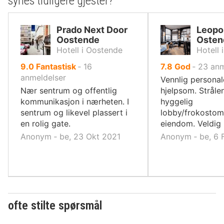
synes tidligere gjester?
Prado Next Door
Leopo
Oostende
Osten
Hotell i Oostende
Hotell 
av
av
9.0
Fantastisk
‐
16
7.8
God
‐
23
anm
10,
10,
anmeldelser
Vennlig personal
Nær sentrum og offentlig
hjelpsom. Stråle
kommunikasjon i nærheten. I
hyggelig
sentrum og likevel plassert i
lobby/frokostom
en rolig gate.
eiendom. Veldig 
Anonym ‐ be, 23 Okt 2021
Anonym ‐ be, 6 
ofte stilte spørsmål