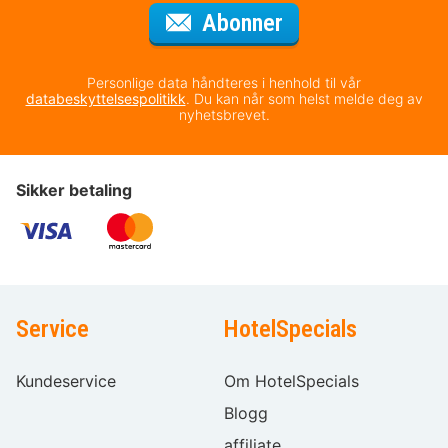
for nyhetsbrevet
Abonner
Personlige data håndteres i henhold til vår
databeskyttelsespolitikk
. Du kan når som helst melde deg av
nyhetsbrevet.
Sikker betaling
Service
HotelSpecials
Kundeservice
Om HotelSpecials
Blogg
affiliate