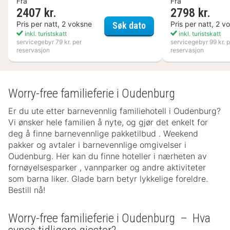
Fra
Fra
2407 kr.
2798 kr.
Kosta Boda Art Hotel
Pris per natt, 2 voksne
Pris per natt, 2 v
Søk dato
inkl. turistskatt
inkl. turistskatt
servicegebyr 79 kr. per
servicegebyr 99 kr. p
reservasjon
reservasjon
Worry-free familieferie i Oudenburg
Er du ute etter barnevennlig familiehotell i Oudenburg?
Vi ønsker hele familien å nyte, og gjør det enkelt for
deg å finne barnevennlige pakketilbud . Weekend
pakker og avtaler i barnevennlige omgivelser i
Oudenburg. Her kan du finne hoteller i nærheten av
fornøyelsesparker , vannparker og andre aktiviteter
som barna liker. Glade barn betyr lykkelige foreldre.
Bestill nå!
Worry-free familieferie i Oudenburg – Hva