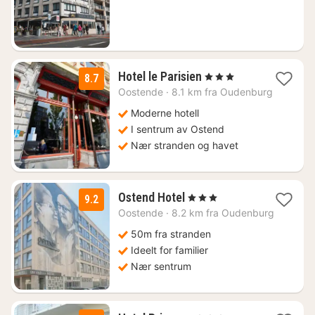
845
kr.
1
Hotel le Parisien
, 3 Stjerner
8.7
natt
Oostende
·
8.1 km fra Oudenburg
fra
1199
Moderne hotell
kr.
I sentrum av Ostend
Nær stranden og havet
2
Ostend Hotel
, 3 Stjerner
9.2
netter
Oostende
·
8.2 km fra Oudenburg
fra
1650
50m fra stranden
kr.
Ideelt for familier
Nær sentrum