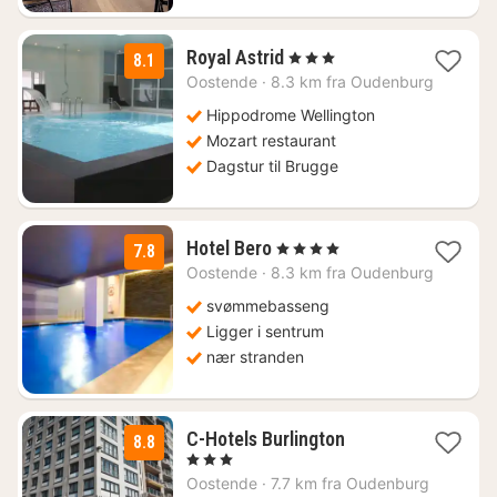
2
Royal Astrid
, 3 Stjerner
8.1
netter
Oostende
·
8.3 km fra Oudenburg
fra
1100
Hippodrome Wellington
kr.
Mozart restaurant
Dagstur til Brugge
1
Hotel Bero
, 4 Stjerner
7.8
natt
Oostende
·
8.3 km fra Oudenburg
fra
1716
svømmebasseng
kr.
Ligger i sentrum
nær stranden
1
C-Hotels Burlington
8.8
natt
, 3 Stjerner
fra
Oostende
·
7.7 km fra Oudenburg