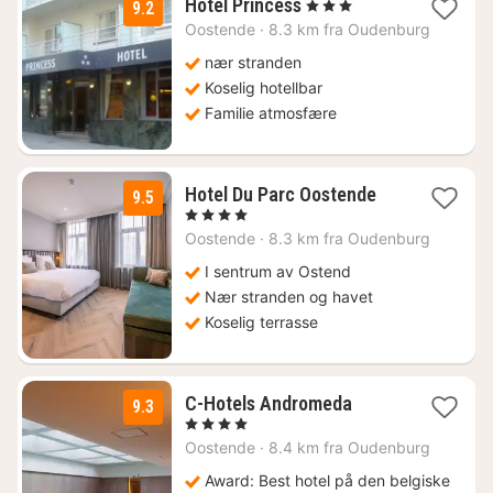
1
Hotel Princess
, 3 Stjerner
9.2
natt
Oostende
·
8.3 km fra Oudenburg
fra
1210
nær stranden
kr.
Koselig hotellbar
Familie atmosfære
1
Hotel Du Parc Oostende
9.5
natt
, 4 Stjerner
fra
Oostende
·
8.3 km fra Oudenburg
1276
kr.
I sentrum av Ostend
Nær stranden og havet
Koselig terrasse
1
C-Hotels Andromeda
9.3
natt
, 4 Stjerner
fra
Oostende
·
8.4 km fra Oudenburg
1646
kr.
Award: Best hotel på den belgiske