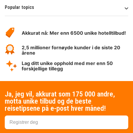
Popular topics
Om
Hotelspecials
Akkurat nå: Mer enn 6500 unike hotelltilbud!
2,5 millioner fornøyde kunder i de siste 20
årene
Lag ditt unike opphold med mer enn 50
forskjellige tillegg
Ja, jeg vil, akkurat som 175 000 andre,
motta unike tilbud og de beste
reisetipsene på e-post hver måned!