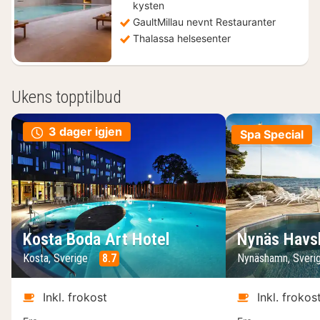
kysten
GaultMillau nevnt Restauranter
Thalassa helsesenter
Ukens topptilbud
3 dager igjen
Spa Special
Kosta Boda Art Hotel
Nynäs Havs
Kosta, Sverige
8.7
Nynäshamn, Sveri
Inkl. frokost
Inkl. frokos