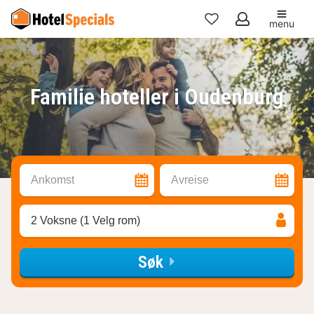
menu
Mine
favoritter
Familie hoteller i Oudenburg
Ankomst
Avreise
2 Voksne (1 Velg rom)
Søk