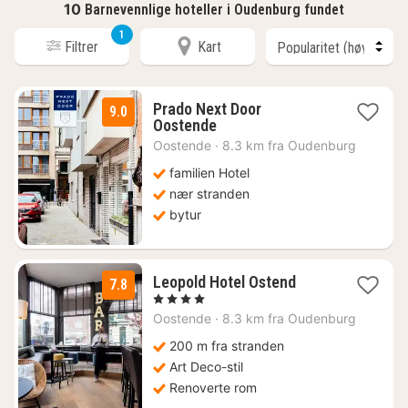
10
Barnevennlige hoteller i Oudenburg fundet
1
Filtrer
Kart
Prado Next Door
9.0
1
Oostende
natt
Oostende
·
8.3 km fra Oudenburg
fra
1034
familien Hotel
kr.
nær stranden
bytur
1
Leopold Hotel Ostend
7.8
natt
, 4 Stjerner
fra
Oostende
·
8.3 km fra Oudenburg
814
kr.
200 m fra stranden
Art Deco-stil
Renoverte rom