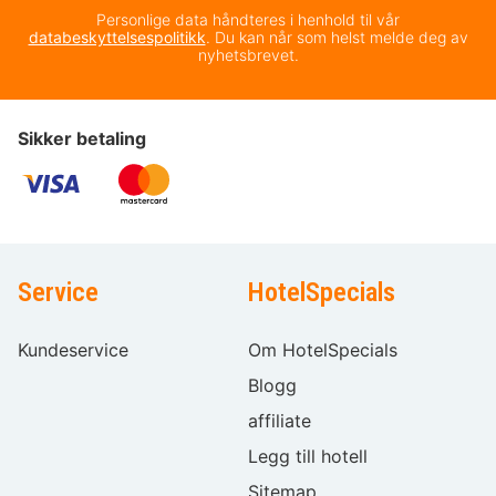
Personlige data håndteres i henhold til vår
databeskyttelsespolitikk
. Du kan når som helst melde deg av
nyhetsbrevet.
Sikker betaling
Service
HotelSpecials
Kundeservice
Om HotelSpecials
Blogg
affiliate
Legg till hotell
Sitemap