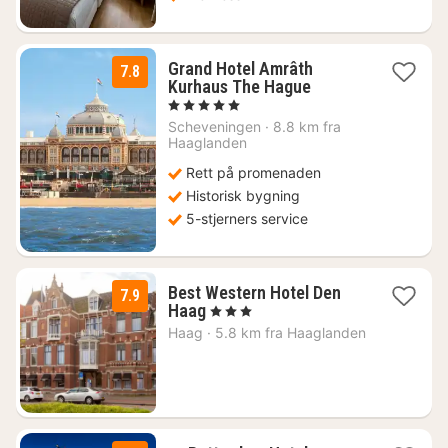
Grand Hotel Amrâth
7.8
1
Kurhaus The Hague
natt
, 5 Stjerner
fra
Scheveningen
·
8.8 km fra
1440
Haaglanden
kr.
Rett på promenaden
Historisk bygning
5-stjerners service
Best Western Hotel Den
7.9
1
Haag
, 3 Stjerner
natt
Haag
·
5.8 km fra Haaglanden
fra
891
kr.