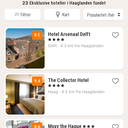
23
Eksklusive hoteller i Haaglanden fundet
Filtrer
Kart
1
Hotel Arsenaal Delft
9.1
natt
, 4 Stjerner
fra
Delft
·
4.3 km fra Haaglanden
1937
kr.
1
The Collector Hotel
9.4
natt
, 4 Stjerner
fra
Haag
·
4.5 km fra Haaglanden
1210
kr.
2
Moxy the Hague
, 3 Stjerner
8.6