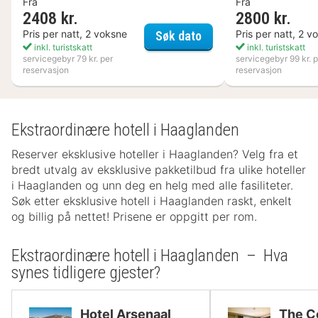
Fra
Fra
2408 kr.
2800 kr.
Kosta Boda Art Hotel
Pris per natt, 2 voksne
Pris per natt, 2 v
Søk dato
inkl. turistskatt
inkl. turistskatt
servicegebyr 79 kr. per
servicegebyr 99 kr. p
reservasjon
reservasjon
Ekstraordinære hotell i Haaglanden
Reserver eksklusive hoteller i Haaglanden? Velg fra et
bredt utvalg av eksklusive pakketilbud fra ulike hoteller
i Haaglanden og unn deg en helg med alle fasiliteter.
Søk etter eksklusive hotell i Haaglanden raskt, enkelt
og billig på nettet! Prisene er oppgitt per rom.
Ekstraordinære hotell i Haaglanden – Hva
synes tidligere gjester?
Hotel Arsenaal
The C