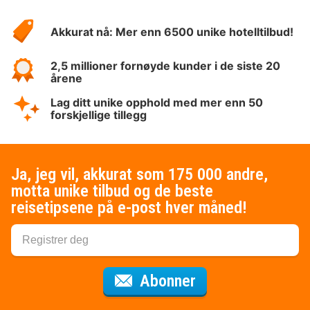
Hotelspecials
Akkurat nå: Mer enn 6500 unike hotelltilbud!
2,5 millioner fornøyde kunder i de siste 20
årene
Lag ditt unike opphold med mer enn 50
forskjellige tillegg
Ja, jeg vil, akkurat som 175 000 andre,
motta unike tilbud og de beste
reisetipsene på e-post hver måned!
for nyhetsbrevet
Abonner