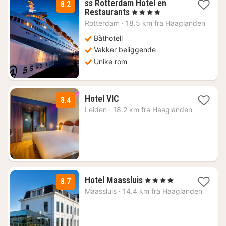
ss Rotterdam Hotel en
8.2
1
Restaurants
, 4 Stjerner
natt
Rotterdam
·
18.5 km fra Haaglanden
fra
845
Båthotell
kr.
Vakker beliggende
Unike rom
1
Hotel VIC
8.4
natt
Leiden
·
18.2 km fra Haaglanden
fra
1177
kr.
1
Hotel Maassluis
, 4 Stjerner
8.7
natt
Maassluis
·
14.4 km fra Haaglanden
fra
1530
kr.