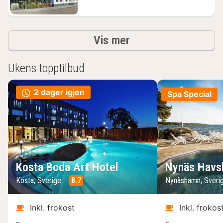
Resultater
Vis mer
Ukens topptilbud
2 dager igjen
Spa Special
Kosta Boda Art Hotel
Nynäs Havs
Kosta, Sverige
8.7
Nynäshamn, Sveri
Inkl. frokost
Inkl. frokos