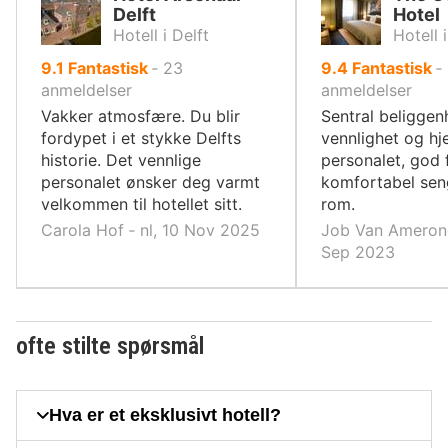
Delft
Hotel
Hotell i Delft
Hotell 
av
av
9.1
Fantastisk
‐
23
9.4
Fantastisk
‐
10,
10,
anmeldelser
anmeldelser
Vakker atmosfære. Du blir
Sentral beliggen
fordypet i et stykke Delfts
vennlighet og h
historie. Det vennlige
personalet, god 
personalet ønsker deg varmt
komfortabel sen
velkommen til hotellet sitt.
rom.
Carola Hof ‐ nl, 10 Nov 2025
Job Van Amerong
Sep 2023
ofte stilte spørsmål
Hva er et eksklusivt hotell?