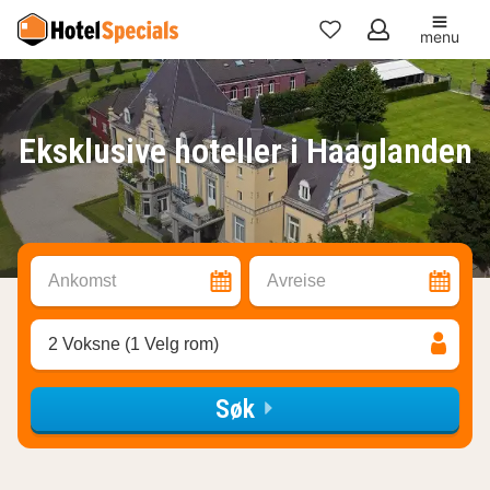
menu
Mine
favoritter
Eksklusive hoteller i Haaglanden
Ankomst
Avreise
2 Voksne (1 Velg rom)
Søk