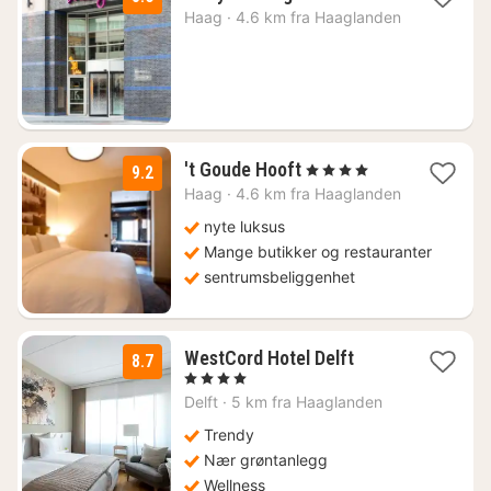
netter
Haag
·
4.6 km fra Haaglanden
fra
1309
kr.
1
't Goude Hooft
, 4 Stjerner
9.2
natt
Haag
·
4.6 km fra Haaglanden
fra
1969
nyte luksus
kr.
Mange butikker og restauranter
sentrumsbeliggenhet
1
WestCord Hotel Delft
8.7
natt
, 4 Stjerner
fra
Delft
·
5 km fra Haaglanden
1201
kr.
Trendy
Nær grøntanlegg
Wellness