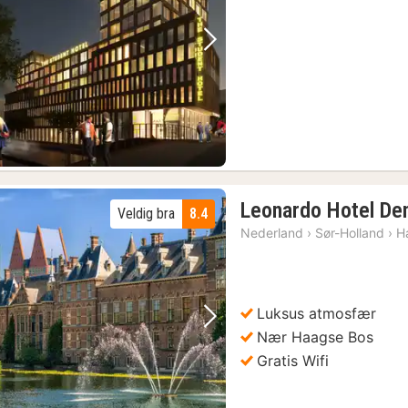
Forrige bilde
Neste bilde
Leonardo Hotel De
Veldig bra
8.4
Nederland
›
Sør-Holland
›
H
Luksus atmosfær
Forrige bilde
Neste bilde
Nær Haagse Bos
Gratis Wifi