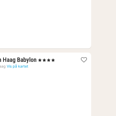
kr.
1
n Haag Babylon
, 4 Stjerner
natt
aag
Vis på kartet
fra
921
kr.