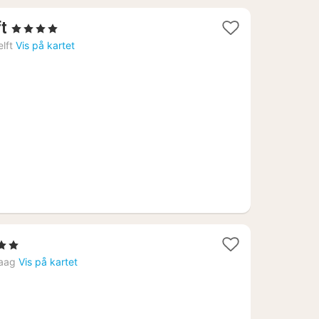
1
ft
, 4 Stjerner
natt
lft
Vis på kartet
fra
1938
kr.
Stjerner
tter
aag
Vis på kartet
a
309
.