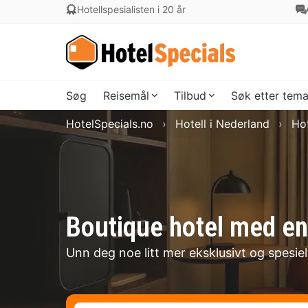
Hotellspesialisten i 20 år
Søg
Reisemål
Tilbud
Søk etter tem
HotelSpecials.no
Hotell i Nederland
Hot
Boutique hotel med en
Unn deg noe litt mer eksklusivt og spesie