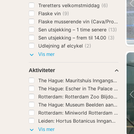
Treretters velkomstmiddag
(6)
Flaske vin
(9)
Flaske musserende vin (Cava/Prosecco)
(
Sen utsjekking – 1 time senere
(13)
Sen utsjekking – frem til 14.00
(3)
Udlejning af elcykel
(2)
Hotelltillegg
Vis mer
Aktiviteter
The Hague: Mauritshuis Inngangsbillett
(1
Rotterdam: Rotterdam
The Hague: Mu
Rotterdam: Miniworld Rotte
Leiden: Hortus Botanicus Inngangsbillett
(
Aktiviteter
Vis mer