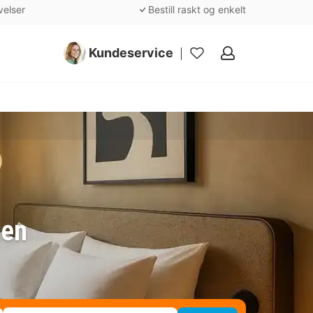
velser
Bestill raskt og enkelt
Kundeservice
Mine
favoritter
den