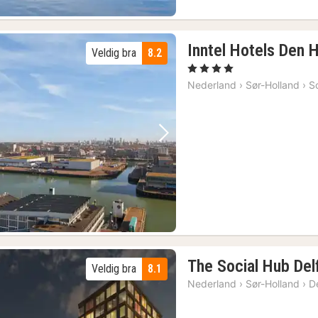
Inntel Hotels Den 
Veldig bra
8.2
, 4 Stjerner
Nederland
›
Sør-Holland
›
S
Forrige bilde
Neste bilde
The Social Hub Del
Veldig bra
8.1
Nederland
›
Sør-Holland
›
De