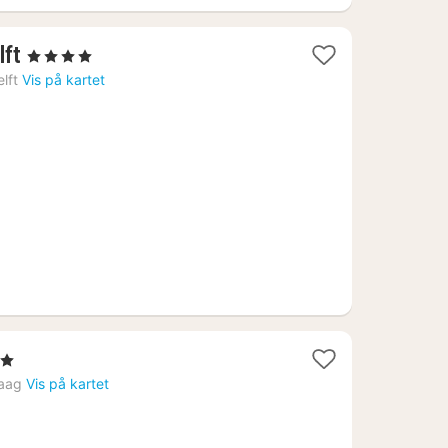
1
lft
, 4 Stjerner
natt
lft
Vis på kartet
fra
1202
kr.
er
r
aag
Vis på kartet