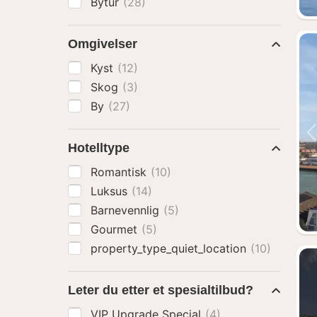
Bytur
(28)
Omgivelser
Kyst
(12)
Skog
(3)
By
(27)
Hotelltype
Romantisk
(10)
Luksus
(14)
Barnevennlig
(5)
Gourmet
(5)
property_type_quiet_location
(10)
Leter du etter et spesialtilbud?
VIP Upgrade Special
(4)