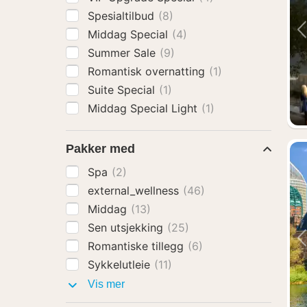
Spesialtilbud
(8)
Middag Special
(4)
Summer Sale
(9)
Romantisk overnatting
(1)
Suite Special
(1)
Middag Special Light
(1)
Pakker med
Spa
(2)
external_wellness
(46)
Middag
(13)
Sen utsjekking
(25)
Romantiske tillegg
(6)
Sykkelutleie
(11)
Pakker
Vis mer
med