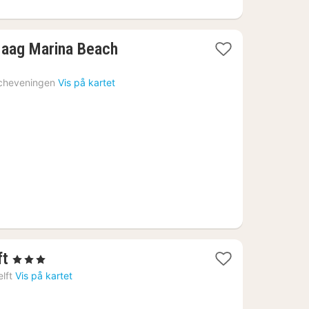
1
Haag Marina Beach
natt
fra
cheveningen
Vis på kartet
1034
kr.
1
ft
, 3 Stjerner
natt
lft
Vis på kartet
fra
1139