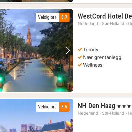
WestCord Hotel De
Veldig bra
8.7
Nederland
›
Sør-Holland
›
De
Trendy
Forrige bilde
Neste bilde
Nær grøntanlegg
Wellness
2
NH Den Haag
, 4 Stjern
Veldig bra
8.5
nette
Nederland
›
Sør-Holland
›
H
fra
1782