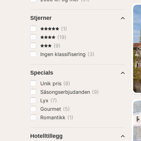
Stjerner
5 Stjerner
(1)
4 Stjerner
(19)
3 Stjerner
(9)
Ingen klassifisering
(3)
Specials
Unik pris
(8)
Säsongserbjudanden
(9)
Lyx
(7)
Gourmet
(5)
Romantikk
(1)
Hotelltillegg