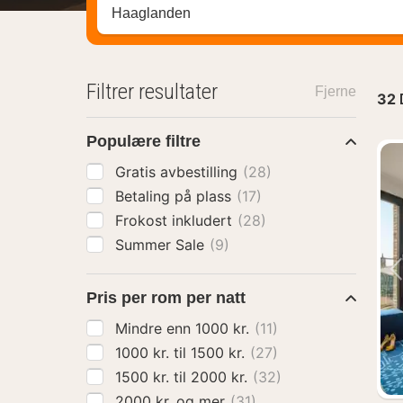
Søk hotell, region eller by
Filtrer resultater
Fjerne
32
Populære filtre
Gratis avbestilling
(28)
Betaling på plass
(17)
Frokost inkludert
(28)
Summer Sale
(9)
Pris per rom per natt
Mindre enn 1000 kr.
(11)
1000 kr. til 1500 kr.
(27)
1500 kr. til 2000 kr.
(32)
2000 kr. og mer
(31)