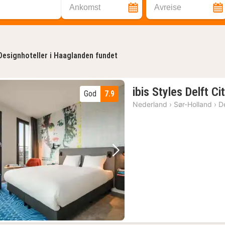
Ankomst
Avreise
Designhoteller i Haaglanden fundet
ibis Styles Delft Ci
God
7.9
Nederland
›
Sør-Holland
›
De
Forrige bilde
Neste bilde