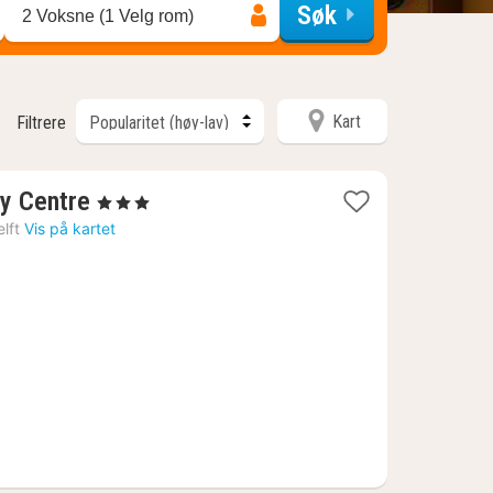
Søk
2 Voksne (1 Velg rom)
Kart
Filtrere
1
ty Centre
, 3 Stjerner
natt
lft
Vis på kartet
fra
1210
kr.