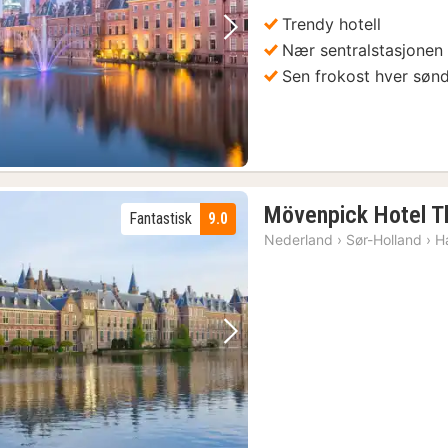
kr.
Trendy hotell
Forrige bilde
Neste bilde
Nær sentralstasjonen
Sen frokost hver søn
Mövenpick Hotel T
Fantastisk
9.0
Nederland
›
Sør-Holland
›
H
Forrige bilde
Neste bilde