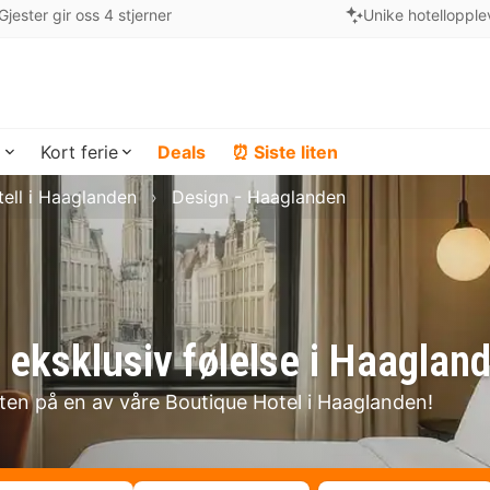
Gjester gir oss 4 stjerner
Unike hotellopple
a
Kort ferie
Deals
⏰ Siste liten
ell i Haaglanden
Design - Haaglanden
 eksklusiv følelse i Haaglan
lten på en av våre Boutique Hotel i Haaglanden!