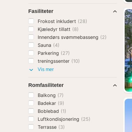
Fasiliteter
Frokost inkludert
(28)
Kjæledyr tillatt
(8)
Innendørs svømmebasseng
(2)
Sauna
(4)
Parkering
(27)
treningssenter
(10)
Fasiliteter
Vis mer
Romfasiliteter
Balkong
(7)
Badekar
(9)
Boblebad
(1)
Luftkondisjonering
(25)
Terrasse
(3)