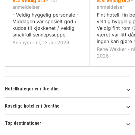
8.2
Veldig bra
‐
115
8.4
Veldig bra
‐
10,
10,
anmeldelser
anmeldelser
- Veldig hyggelig personale -
Fint hotell, fin b
Middagen var spesielt god /
veldig hyggelig 
kudos til kjøkkenet / veldig
Veldig fint rom (
smakfull sennepssuppe
været var litt dår
ingen kan gjøre 
Anonym ‐ nl, 13 Jul 2026
Rene Wakker ‐ nl
2026
Hotellkategorier i Drenthe
Koselige hoteller i Drenthe
Top destinationer