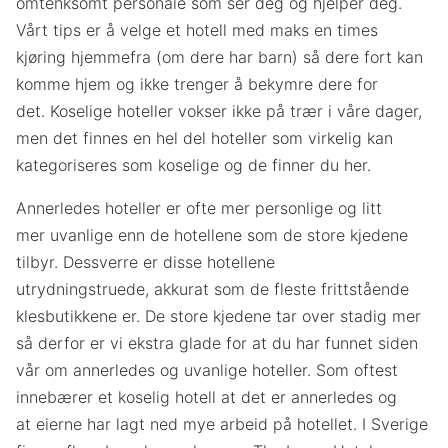
omtenksomt personale som ser deg og hjelper deg.
Vårt tips er å velge et hotell med maks en times
kjøring hjemmefra (om dere har barn) så dere fort kan
komme hjem og ikke trenger å bekymre dere for
det. Koselige hoteller vokser ikke på trær i våre dager,
men det finnes en hel del hoteller som virkelig kan
kategoriseres som koselige og de finner du her.
Annerledes hoteller er ofte mer personlige og litt
mer uvanlige enn de hotellene som de store kjedene
tilbyr. Dessverre er disse hotellene
utrydningstruede, akkurat som de fleste frittstående
klesbutikkene er. De store kjedene tar over stadig mer
så derfor er vi ekstra glade for at du har funnet siden
vår om annerledes og uvanlige hoteller. Som oftest
innebærer et koselig hotell at det er annerledes og
at eierne har lagt ned mye arbeid på hotellet. I Sverige