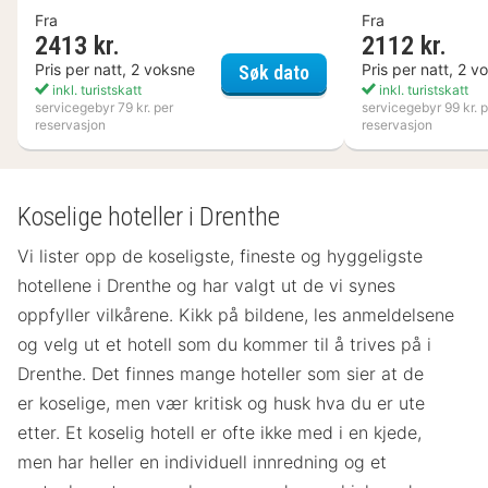
Fra
Fra
2413 kr.
2112 kr.
Kosta Boda Art Hotel
Pris per natt, 2 voksne
Pris per natt, 2 v
Søk dato
inkl. turistskatt
inkl. turistskatt
servicegebyr 79 kr. per
servicegebyr 99 kr. p
reservasjon
reservasjon
Koselige hoteller i Drenthe
Vi lister opp de koseligste, fineste og hyggeligste
hotellene i Drenthe og har valgt ut de vi synes
oppfyller vilkårene. Kikk på bildene, les anmeldelsene
og velg ut et hotell som du kommer til å trives på i
Drenthe. Det finnes mange hoteller som sier at de
er koselige, men vær kritisk og husk hva du er ute
etter. Et koselig hotell er ofte ikke med i en kjede,
men har heller en individuell innredning og et