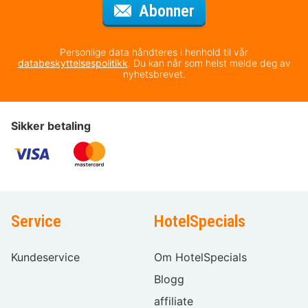
for nyhetsbrevet
Abonner
Personlige data håndteres i henhold til vår
databeskyttelsespolitikk
. Du kan når som helst melde deg av
nyhetsbrevet.
Sikker betaling
Service
HotelSpecials
Kundeservice
Om HotelSpecials
Blogg
affiliate