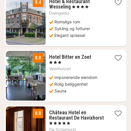
Hotel & Restaurant
8.4
1
Wesseling
, 4 Stjerner
natt
Dwingeloo
fra
1061
Romslige rom
kr.
Sykling og fotturer
Elegant spisesal
1
Hotel Bitter en Zoet
8.8
natt
, 3 Stjerner
fra
Veenhuizen
1405
kr.
Imponerende eiendom
Rolig beliggenhet
Sauna
Château Hotel en
8.8
Restaurant De Havixhorst
1
, 5 Stjerner
natt
De Schiphorst