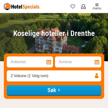
menu
Mine
favoritter
Koselige hoteller i Drenthe
Ankomst
Avreise
2 Voksne (1 Velg rom)
Søk