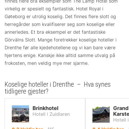
finnes flere bra eksempler som The Lamp Hotel som
virkelig er spesielt og fantastisk. Hotel Royal i
Gøteborg er utrolig koselig. Det finnes flere slott og
herregårder som kvalifiserer seg som koselige eller
annerledes. Et bra eksempel er det fantastiske
Görvälns Slott. Mange foretrekker koselige hoteller i
Drenthe før alle kjedehotellene og vi kan bare være
hjertens enige. Kanskje ikke alltid samme utvalg på
frokosten, men veldig mye mer sjarme.
Koselige hoteller i Drenthe – Hva synes
tidligere gjester?
Brinkhotel
Grand
Karst
Hotell i Zuidlaren
Hotell 
av
av