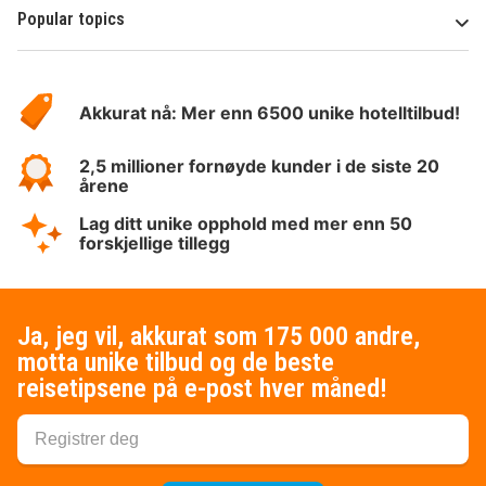
Popular topics
Om
Hotelspecials
Akkurat nå: Mer enn 6500 unike hotelltilbud!
2,5 millioner fornøyde kunder i de siste 20
årene
Lag ditt unike opphold med mer enn 50
forskjellige tillegg
Ja, jeg vil, akkurat som 175 000 andre,
motta unike tilbud og de beste
reisetipsene på e-post hver måned!