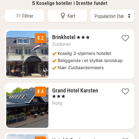
5
Koselige hoteller i Drenthe fundet
Filtrer
Kart
1
Brinkhotel
, 3 Stjerner
8.2
natt
Zuidlaren
fra
1014
Koselig 3-stjerners hotellet
kr.
Beliggende i et idyllisk landskap
Nær Zuidlaardermeers
2
Grand Hotel Karsten
8.4
netter
, 3 Stjerner
fra
Norg
1477
kr.