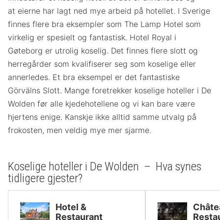
at eierne har lagt ned mye arbeid på hotellet. I Sverige
finnes flere bra eksempler som The Lamp Hotel som
virkelig er spesielt og fantastisk. Hotel Royal i
Gøteborg er utrolig koselig. Det finnes flere slott og
herregårder som kvalifiserer seg som koselige eller
annerledes. Et bra eksempel er det fantastiske
Görvälns Slott. Mange foretrekker koselige hoteller i De
Wolden før alle kjedehotellene og vi kan bare være
hjertens enige. Kanskje ikke alltid samme utvalg på
frokosten, men veldig mye mer sjarme.
Koselige hoteller i De Wolden – Hva synes
tidligere gjester?
Hotel &
Châte
Restaurant
Resta