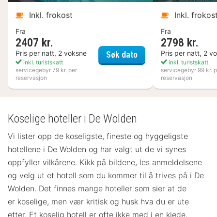
Inkl. frokost
Inkl. frokos
Fra
Fra
2407 kr.
2798 kr.
Kosta Boda Art Hotel
Pris per natt, 2 voksne
Pris per natt, 2 v
Søk dato
inkl. turistskatt
inkl. turistskatt
servicegebyr 79 kr. per
servicegebyr 99 kr. p
reservasjon
reservasjon
Koselige hoteller i De Wolden
Vi lister opp de koseligste, fineste og hyggeligste
hotellene i De Wolden og har valgt ut de vi synes
oppfyller vilkårene. Kikk på bildene, les anmeldelsene
og velg ut et hotell som du kommer til å trives på i De
Wolden. Det finnes mange hoteller som sier at de
er koselige, men vær kritisk og husk hva du er ute
etter. Et koselig hotell er ofte ikke med i en kjede,