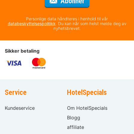
for nyhetsbrevet
Abonner
Personlige data håndteres i henhold til vår
databeskyttelsespolitikk
. Du kan når som helst melde deg av
nyhetsbrevet.
Sikker betaling
Service
HotelSpecials
Kundeservice
Om HotelSpecials
Blogg
affiliate