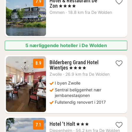
Hotel & Restaurant De
7.9
1
Zon
, 4 Stjerner
natt
Ommen
·
18.8 km fra De Wolden
fra
814
kr.
5 nærliggende hoteller i De Wolden
Bilderberg Grand Hotel
8.9
1
Wientjes
, 4 Stjerner
natt
Zwolle
·
26.9 km fra De Wolden
fra
1408
I byen Zwolle
kr.
Sentral beliggenhet nær
jernbanestasjonen
Fullstendig renovert i 2017
1
Hotel 't Holt
, 3 Stjerner
7.1
natt
Diepenheim
·
56.2 km fra De Wolden