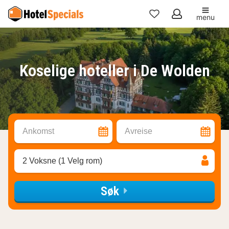
menu
Mine
favoritter
Koselige hoteller i De Wolden
Ankomst
Avreise
2 Voksne (1 Velg rom)
Søk