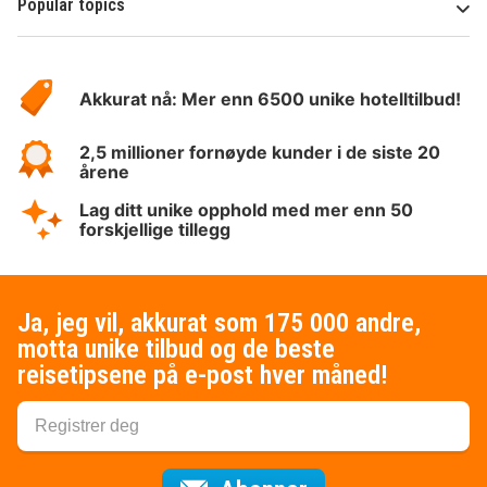
Popular topics
Om
Hotelspecials
Akkurat nå: Mer enn 6500 unike hotelltilbud!
2,5 millioner fornøyde kunder i de siste 20
årene
Lag ditt unike opphold med mer enn 50
forskjellige tillegg
Ja, jeg vil, akkurat som 175 000 andre,
motta unike tilbud og de beste
reisetipsene på e-post hver måned!