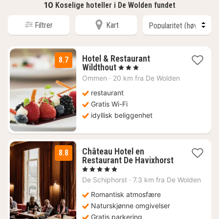
10
Koselige hoteller i De Wolden fundet
Filtrer
Kart
Hotel & Restaurant
8.7
1
Wildthout
, 3 Stjerner
natt
Ommen
·
20 km fra De Wolden
fra
1331
restaurant
kr.
Gratis Wi-Fi
idyllisk beliggenhet
Château Hotel en
8.8
Restaurant De Havixhorst
1
, 5 Stjerner
natt
De Schiphorst
·
7.3 km fra De Wolden
fra
1749
Romantisk atmosfære
kr.
Naturskjønne omgivelser
Gratis parkering