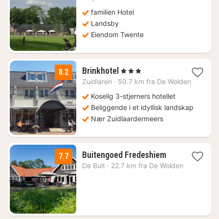
fra
1320
familien Hotel
kr.
Landsby
Eiendom Twente
1
Brinkhotel
, 3 Stjerner
8.2
natt
Zuidlaren
·
50.7 km fra De Wolden
fra
1012
Koselig 3-stjerners hotellet
kr.
Beliggende i et idyllisk landskap
Nær Zuidlaardermeers
1
Buitengoed Fredeshiem
7.7
natt
De Bult
·
22.7 km fra De Wolden
fra
1254
kr.