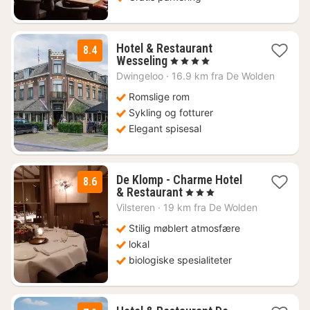
Hotel & Restaurant
8.4
1
Wesseling
, 4 Stjerner
natt
Dwingeloo
·
16.9 km fra De Wolden
fra
1059
Romslige rom
kr.
Sykling og fotturer
Elegant spisesal
De Klomp - Charme Hotel
8.6
1
& Restaurant
, 3 Stjerner
natt
Vilsteren
·
19 km fra De Wolden
fra
1606
Stilig møblert atmosfære
kr.
lokal
biologiske spesialiteter