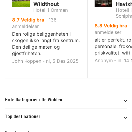
Wildthout
Havix
Hotell i Ommen
Hotell 
Schiph
av
8.7
Veldig bra
‐
136
av
8.8
Veldig bra
‐
10,
anmeldelser
10,
anmeldelser
Den rolige beliggenheten i
alt er perfekt. r
skogen ikke langt fra sentrum.
personale, froko
Den deilige maten og
priskvalitet, wif
gjestfriheten.
Anonym ‐ nl, 14
John Koppen ‐ nl, 5 Des 2025
Hotellkategorier i De Wolden
Top destinationer