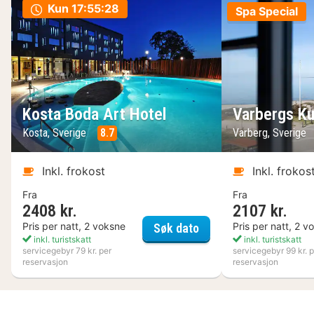
Kun
17:55:27
Spa Special
Kosta Boda Art Hotel
Varbergs Ku
Kosta, Sverige
8.7
Varberg, Sverige
Inkl. frokost
Inkl. frokos
Fra
Fra
2408 kr.
2107 kr.
Kosta Boda Art Hotel
Pris per natt, 2 voksne
Pris per natt, 2 v
Søk dato
inkl. turistskatt
inkl. turistskatt
servicegebyr 79 kr. per
servicegebyr 99 kr. p
reservasjon
reservasjon