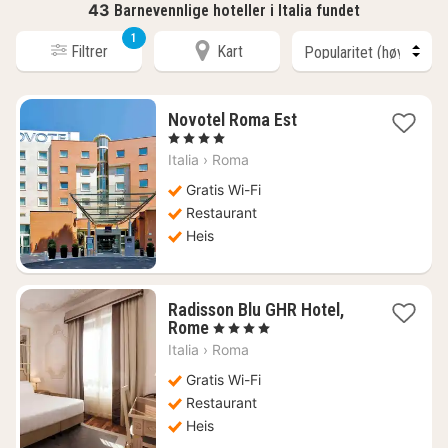
43
Barnevennlige hoteller i Italia fundet
1
Filtrer
Kart
1
Novotel Roma Est
natt
, 4 Stjerner
fra
Italia
›
Roma
854
kr.
Gratis Wi-Fi
Restaurant
Heis
Radisson Blu GHR Hotel,
1
Rome
, 4 Stjerner
natt
Italia
›
Roma
fra
1255
Gratis Wi-Fi
kr.
Restaurant
Heis