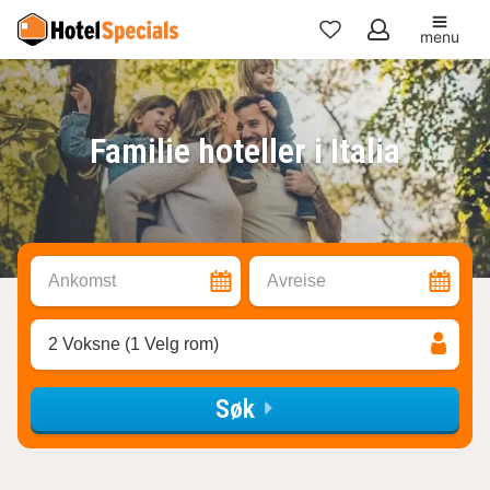
menu
Mine
favoritter
Familie hoteller i Italia
Ankomst
Avreise
2 Voksne (1 Velg rom)
Søk