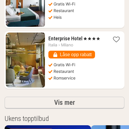
1080
Gratis Wi-Fi
kr.
Restaurant
Heis
1
Enterprise Hotel
, 4 Stjerner
natt
Italia
›
Milano
fra
1069
Låse opp rabatt
kr.
Gratis Wi-Fi
Restaurant
Romservice
Resultater
Vis mer
Ukens topptilbud