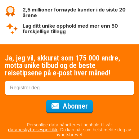
2,5 millioner fornøyde kunder i de siste 20
årene
Lag ditt unike opphold med mer enn 50
forskjellige tillegg
Ja, jeg vil, akkurat som 175 000 andre,
motta unike tilbud og de beste
reisetipsene på e-post hver måned!
for nyhetsbrevet
Abonner
Personlige data håndteres i henhold til vår
databeskyttelsespolitikk
. Du kan når som helst melde deg av
nyhetsbrevet.