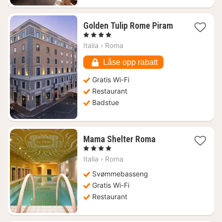
1
Golden Tulip Rome Piram
natt
, 4 Stjerner
fra
Italia
›
Roma
940
kr.
Låse opp rabatt
Gratis Wi-Fi
Restaurant
Badstue
1
Mama Shelter Roma
natt
, 4 Stjerner
fra
Italia
›
Roma
1271
kr.
Svømmebasseng
Gratis Wi-Fi
Restaurant