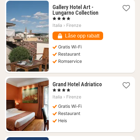
Gallery Hotel Art -
1
Lungarno Collection
natt
, 4 Stjerner
fra
Italia
›
Firenze
2150
kr.
Låse opp rabatt
Gratis Wi-Fi
Restaurant
Romservice
1
Grand Hotel Adriatico
natt
, 4 Stjerner
fra
Italia
›
Firenze
1271
kr.
Gratis Wi-Fi
Restaurant
Heis