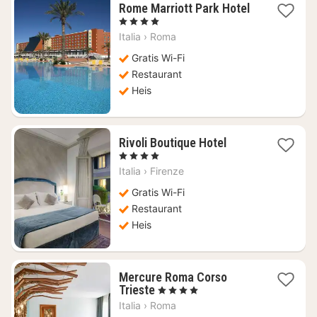
Rome Marriott Park Hotel
1
, 4 Stjerner
natt
Italia
›
Roma
fra
1105
Gratis Wi-Fi
kr.
Restaurant
Heis
1
Rivoli Boutique Hotel
natt
, 4 Stjerner
fra
Italia
›
Firenze
1409
kr.
Gratis Wi-Fi
Restaurant
Heis
Mercure Roma Corso
1
Trieste
, 4 Stjerner
natt
Italia
›
Roma
fra