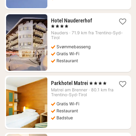
1
Hotel Naudererhof
natt
, 4 Stjerner
fra
Nauders
·
71.9 km fra Trentino-Syd-
2648
Tirol
kr.
Svømmebasseng
Gratis Wi-Fi
Restaurant
1
Parkhotel Matrei
, 4 Stjerner
natt
Matrei am Brenner
·
80.1 km fra
fra
Trentino-Syd-Tirol
1208
Gratis Wi-Fi
kr.
Restaurant
Badstue