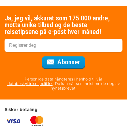
Ja, jeg vil, akkurat som 175 000 andre,
motta unike tilbud og de beste
reisetipsene på e-post hver måned!
for nyhetsbrevet
Abonner
Personlige data håndteres i henhold til vår
databeskyttelsespolitikk
. Du kan når som helst melde deg av
nyhetsbrevet.
Sikker betaling