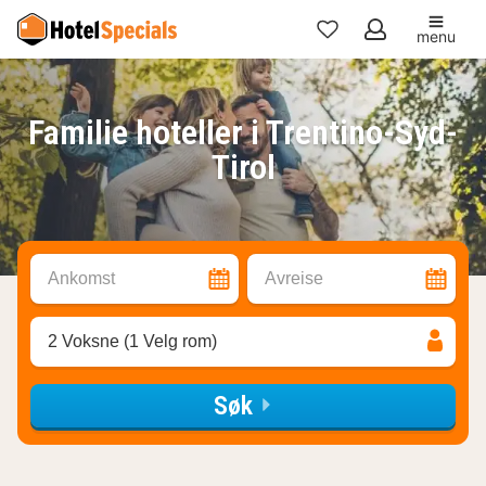
menu
Mine
favoritter
Familie hoteller i Trentino-Syd-
Tirol
Ankomst
Avreise
2 Voksne (1 Velg rom)
Søk