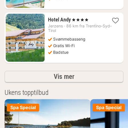
1
Hotel Andy
, 4 Stjerner
natt
Jerzens
·
86 km fra Trentino-Syd-
fra
Tirol
2019
Svømmebasseng
kr.
Gratis Wi-Fi
Badstue
Resultater
Vis mer
Ukens topptilbud
Spa Special
Spa Special