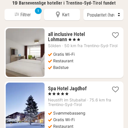
19
Barnevennlige hoteller i Trentino-Syd-Tirol fundet
1
Filtrer
Kart
all inclusive Hotel
1
Lohmann
, 3 Stjerner
natt
Sölden
·
50 km fra Trentino-Syd-Tirol
fra
2443
Gratis Wi-Fi
kr.
Restaurant
Badstue
1
Spa Hotel Jagdhof
natt
, 5 Stjerner
fra
Neustift im Stubaital
·
75.6 km fra
5243
Trentino-Syd-Tirol
kr.
Svømmebasseng
Gratis Wi-Fi
Restaurant