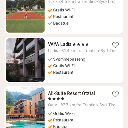
Tux
·
84.5 km fra Trentino-Syd-Tirol
fra
3000
Gratis Wi-Fi
kr.
Restaurant
Badstue
1
VAYA Ladis
, 4 Stjerner
natt
Ladis
·
81.4 km fra Trentino-Syd-Tirol
fra
2236
Svømmebasseng
kr.
Gratis Wi-Fi
Restaurant
1
All-Suite Resort Ötztal
natt
, 4 Stjerner
fra
Oetz
·
87.7 km fra Trentino-Syd-Tirol
2541
kr.
Gratis Wi-Fi
Restaurant
Badstue