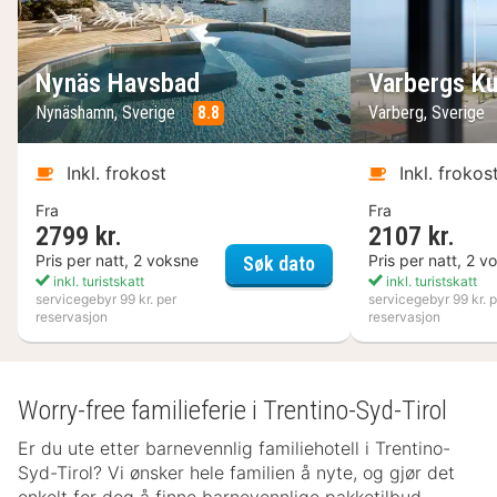
Nynäs Havsbad
Varbergs Ku
Nynäshamn, Sverige
8.8
Varberg, Sverige
Inkl. frokost
Inkl. frokos
Fra
Fra
2799 kr.
2107 kr.
Nynäs Havsbad
Pris per natt, 2 voksne
Pris per natt, 2 v
Søk dato
inkl. turistskatt
inkl. turistskatt
servicegebyr 99 kr. per
servicegebyr 99 kr. p
reservasjon
reservasjon
Worry-free familieferie i Trentino-Syd-Tirol
Er du ute etter barnevennlig familiehotell i Trentino-
Syd-Tirol? Vi ønsker hele familien å nyte, og gjør det