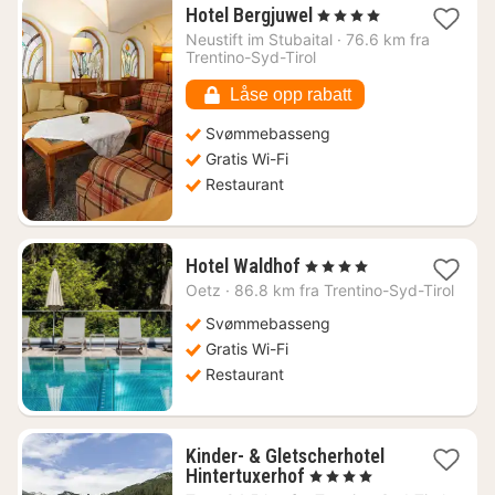
1
Hotel Bergjuwel
, 4 Stjerner
natt
Neustift im Stubaital
·
76.6 km fra
fra
Trentino-Syd-Tirol
1207
kr.
Låse opp rabatt
Svømmebasseng
Gratis Wi-Fi
Restaurant
1
Hotel Waldhof
, 4 Stjerner
natt
Oetz
·
86.8 km fra Trentino-Syd-Tirol
fra
1581
Svømmebasseng
kr.
Gratis Wi-Fi
Restaurant
Kinder- & Gletscherhotel
1
Hintertuxerhof
, 4 Stjerner
natt