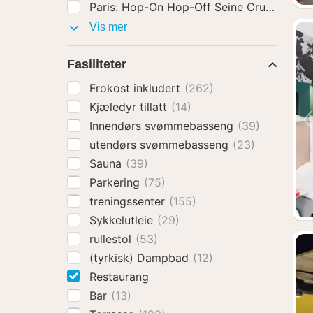
Aktiviteter
Vis mer
Fasiliteter
Frokost inkludert
(262)
Kjæledyr tillatt
(14)
Innendørs svømmebasseng
(39)
utendørs svømmebasseng
(23)
Sauna
(39)
Parkering
(75)
treningssenter
(155)
Sykkelutleie
(29)
rullestol
(53)
(tyrkisk) Dampbad
(12)
Restaurang
Bar
(13)