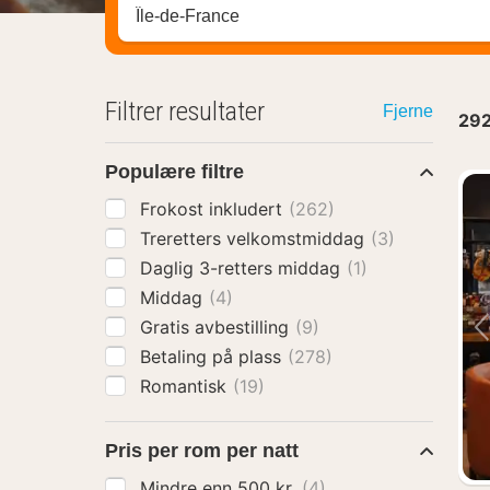
Søk hotell, region eller by
Filtrer resultater
Fjerne
29
Populære filtre
Frokost inkludert
(262)
Treretters velkomstmiddag
(3)
Daglig 3-retters middag
(1)
Middag
(4)
Gratis avbestilling
(9)
Betaling på plass
(278)
Romantisk
(19)
Pris per rom per natt
Mindre enn 500 kr.
(4)