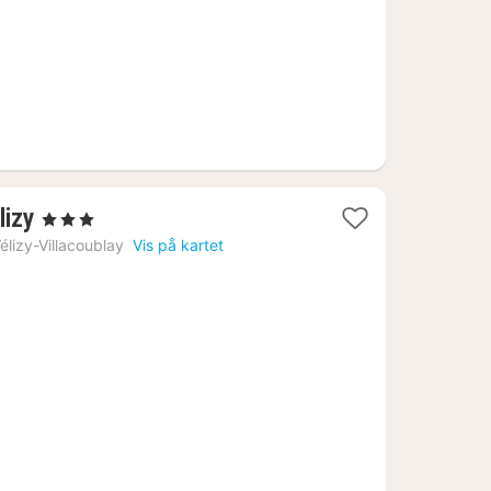
1
lizy
, 3 Stjerner
natt
élizy-Villacoublay
Vis på kartet
fra
979
kr.