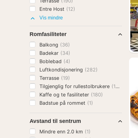
Terrasse
(190)
Entre Host
(12)
Fasiliteter
Vis mindre
Romfasiliteter
Balkong
(36)
Badekar
(34)
Boblebad
(4)
Luftkondisjonering
(282)
Terrasse
(19)
Tilgjenglig for rullestolbrukere
(138)
Kaffe og te fasiliteter
(180)
Badstue på rommet
(1)
Avstand til sentrum
Mindre enn 2.0 km
(1)