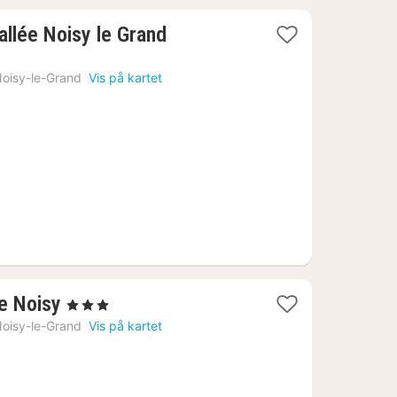
2
allée Noisy le Grand
netter
fra
oisy-le-Grand
Vis på kartet
1045
kr.
3
ée Noisy
, 3 Stjerner
netter
oisy-le-Grand
Vis på kartet
fra
770
kr.