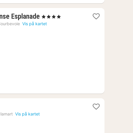
1
ense Esplanade
, 4 Stjerner
natt
ourbevoie
Vis på kartet
fra
1265
kr.
lamart
Vis på kartet