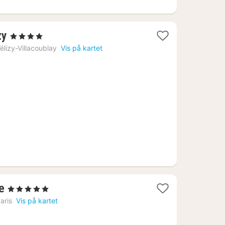
1
zy
, 4 Stjerner
natt
élizy-Villacoublay
Vis på kartet
fra
1045
kr.
1
e
, 5 Stjerner
natt
aris
Vis på kartet
fra
5220