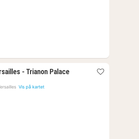
kr.
1
sailles - Trianon Palace
natt
fra
ersailles
Vis på kartet
3033
kr.