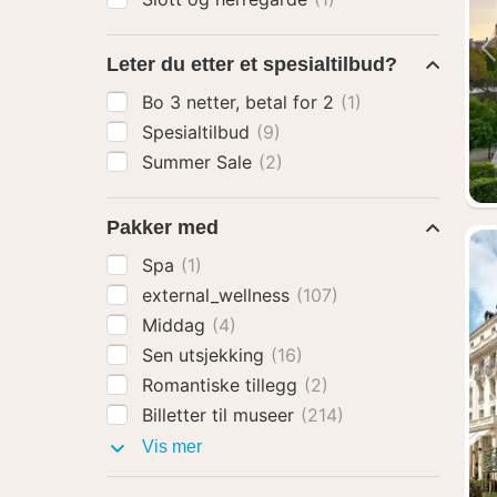
Leter du etter et spesialtilbud?
Bo 3 netter, betal for 2
(1)
Spesialtilbud
(9)
Summer Sale
(2)
Pakker med
Spa
(1)
external_wellness
(107)
Middag
(4)
Sen utsjekking
(16)
Romantiske tillegg
(2)
Billetter til museer
(214)
Pakker
Vis mer
med