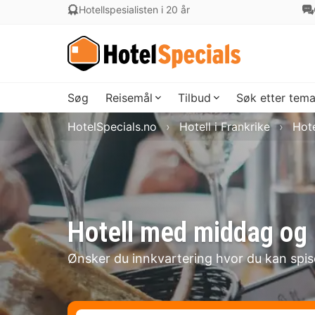
Hotellspesialisten i 20 år
Søg
Reisemål
Tilbud
Søk etter tem
HotelSpecials.no
Hotell i Frankrike
Hote
Hotell med middag og r
Ønsker du innkvartering hvor du kan spi