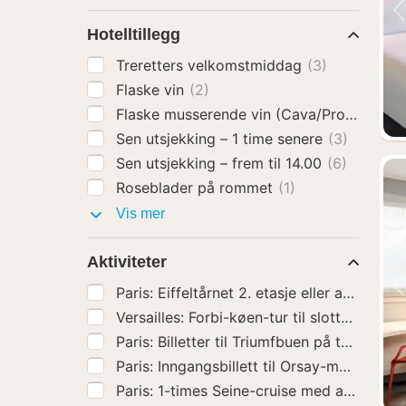
Hotelltillegg
Treretters velkomstmiddag
(3)
Flaske vin
(2)
Flaske musserende vin (Cava/Prosecco)
(
Sen utsjekking – 1 time senere
(3)
Sen utsjekking – frem til 14.00
(6)
Roseblader på rommet
(1)
Hotelltillegg
Vis mer
Aktiviteter
Paris: Billetter til Triumfbuen på taket
(119