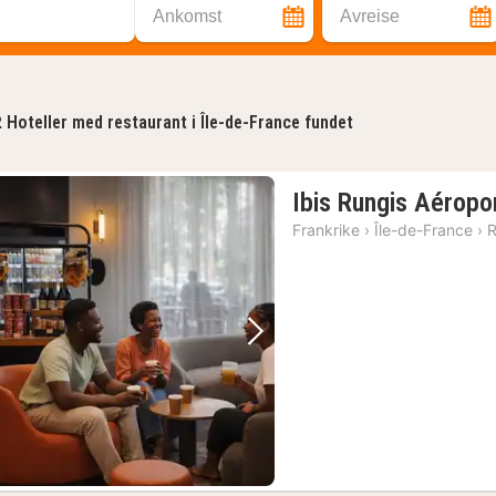
Ankomst
Avreise
2
Hoteller med restaurant i Île-de-France fundet
Ibis Rungis Aéropor
Frankrike
›
Île-de-France
›
R
Forrige bilde
Neste bilde