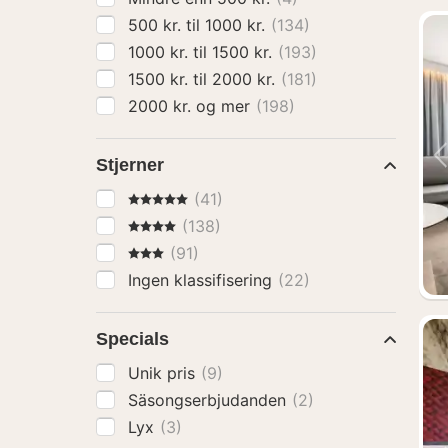
500 kr. til 1000 kr.
(134)
1000 kr. til 1500 kr.
(193)
1500 kr. til 2000 kr.
(181)
2000 kr. og mer
(198)
Stjerner
5 Stjerner
(41)
4 Stjerner
(138)
3 Stjerner
(91)
Ingen klassifisering
(22)
Specials
Unik pris
(9)
Säsongserbjudanden
(2)
Lyx
(3)