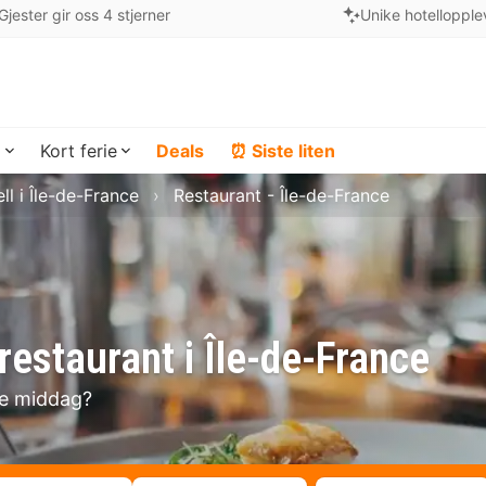
Gjester gir oss 4 stjerner
Unike hotellopple
a
Kort ferie
Deals
⏰ Siste liten
ll i Île-de-France
Restaurant - Île-de-France
estaurant i Île-de-France
se middag?