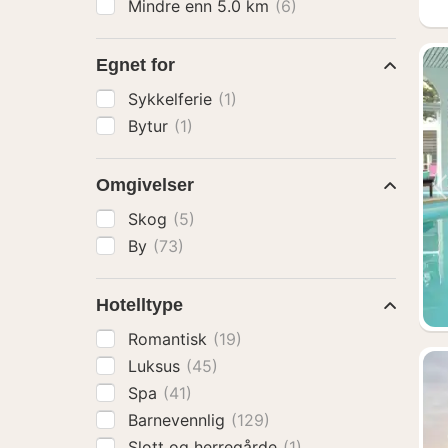
Mindre enn 5.0 km
(6)
Egnet for
Sykkelferie
(1)
Bytur
(1)
Omgivelser
Skog
(5)
By
(73)
Hotelltype
Romantisk
(19)
Luksus
(45)
Spa
(41)
Barnevennlig
(129)
Slott og herregårde
(1)