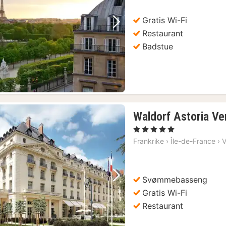
Gratis Wi-Fi
Forrige bilde
Neste bilde
Restaurant
Badstue
Waldorf Astoria Ver
, 5 Stjerner
Frankrike
›
Île-de-France
›
V
Svømmebasseng
Forrige bilde
Neste bilde
Gratis Wi-Fi
Restaurant