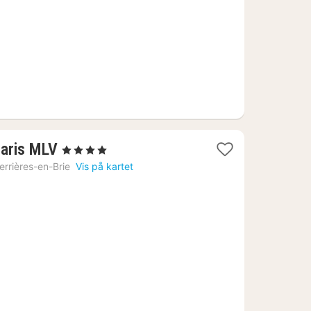
1
Paris MLV
, 4 Stjerner
natt
errières-en-Brie
Vis på kartet
fra
1670
kr.