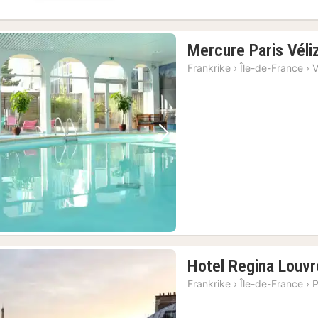
Mercure Paris Véli
Frankrike
›
Île-de-France
›
V
Forrige bilde
Neste bilde
Hotel Regina Louvr
Frankrike
›
Île-de-France
›
P