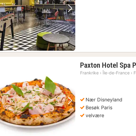
kr.
Forrige bilde
Neste bilde
Paxton Hotel Spa 
Frankrike
›
Île-de-France
›
F
Nær Disneyland
Forrige bilde
Neste bilde
Besøk Paris
velvære