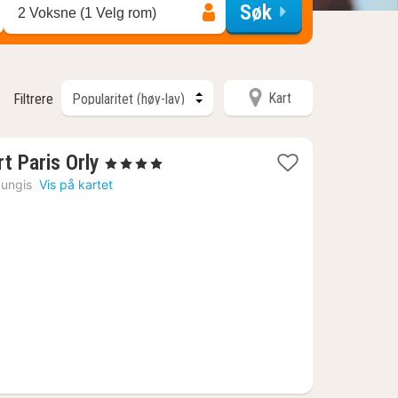
Søk
2 Voksne (1 Velg rom)
Kart
Filtrere
1
t Paris Orly
, 4 Stjerner
natt
ungis
Vis på kartet
fra
979
kr.