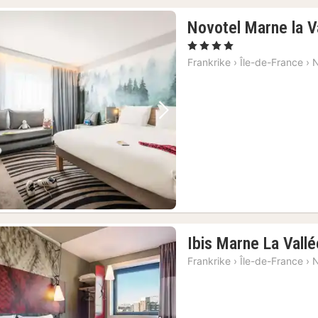
Novotel Marne la V
, 4 Stjerner
Frankrike
›
Île-de-France
›
N
Forrige bilde
Neste bilde
Ibis Marne La Vall
Frankrike
›
Île-de-France
›
N