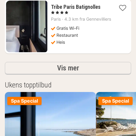
1
Tribe Paris Batignolles
natt
, 4 Stjerner
fra
Paris
·
4.3 km fra Gennevilliers
1074
kr.
Gratis Wi-Fi
Restaurant
Heis
Resultater
Vis mer
Ukens topptilbud
Spa Special
Spa Special