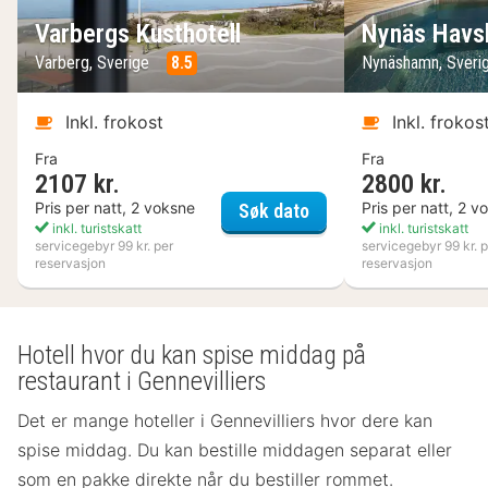
Varbergs Kusthotell
Nynäs Havs
Varberg, Sverige
8.5
Nynäshamn, Sveri
Inkl. frokost
Inkl. frokos
Fra
Fra
2107 kr.
2800 kr.
Varbergs Kusthotell
Pris per natt, 2 voksne
Pris per natt, 2 v
Søk dato
inkl. turistskatt
inkl. turistskatt
servicegebyr 99 kr. per
servicegebyr 99 kr. p
reservasjon
reservasjon
Hotell hvor du kan spise middag på
restaurant i Gennevilliers
Det er mange hoteller i Gennevilliers hvor dere kan
spise middag. Du kan bestille middagen separat eller
som en pakke direkte når du bestiller rommet.