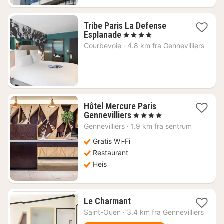
Tribe Paris La Defense
1
Esplanade
, 4 Stjerner
natt
Courbevoie
·
4.8 km fra Gennevilliers
fra
1265
kr.
Hôtel Mercure Paris
1
Gennevilliers
, 4 Stjerner
natt
Gennevilliers
·
1.9 km fra sentrum
fra
728
Gratis Wi-Fi
kr.
Restaurant
Heis
1
Le Charmant
natt
Saint-Ouen
·
3.4 km fra Gennevilliers
fra