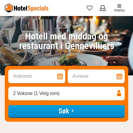
menu
Mine
favoritter
Hotell med middag og
restaurant i Gennevilliers
Ankomst
Avreise
2 Voksne (1 Velg rom)
Søk