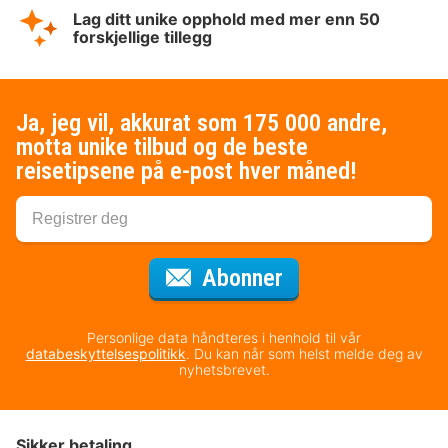
Lag ditt unike opphold med mer enn 50
forskjellige tillegg
Ja, jeg vil, akkurat som 175 000 andre,
motta unike tilbud og de beste
reisetipsene på e-post hver måned!
for nyhetsbrevet
Abonner
Personlige data håndteres i henhold til vår
databeskyttelsespolitikk
. Du kan når som helst melde deg av
nyhetsbrevet.
Sikker betaling