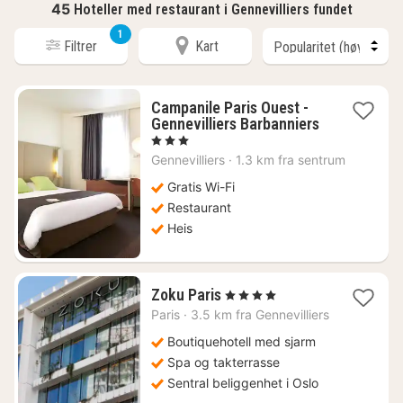
45
Hoteller med restaurant i Gennevilliers fundet
1
Filtrer
Kart
Campanile Paris Ouest -
Gennevilliers Barbanniers
1
, 3 Stjerner
natt
Gennevilliers
·
1.3 km fra sentrum
fra
567
Gratis Wi-Fi
kr.
Restaurant
Heis
1
Zoku Paris
, 4 Stjerner
natt
Paris
·
3.5 km fra Gennevilliers
fra
1240
Boutiquehotell med sjarm
kr.
Spa og takterrasse
Sentral beliggenhet i Oslo