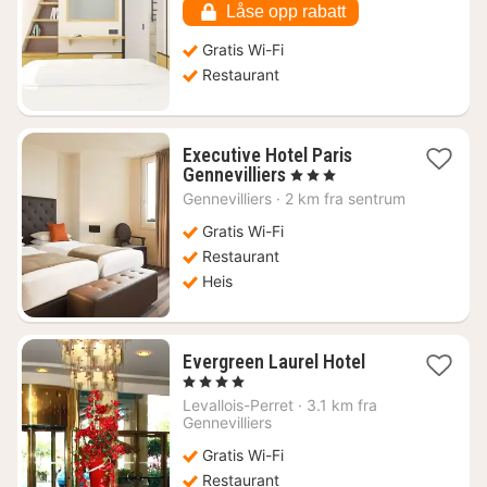
700
Låse opp rabatt
kr.
Gratis Wi-Fi
Restaurant
Executive Hotel Paris
1
Gennevilliers
, 3 Stjerner
natt
Gennevilliers
·
2 km fra sentrum
fra
639
Gratis Wi-Fi
kr.
Restaurant
Heis
1
Evergreen Laurel Hotel
natt
, 4 Stjerner
fra
Levallois-Perret
·
3.1 km fra
997
Gennevilliers
kr.
Gratis Wi-Fi
Restaurant