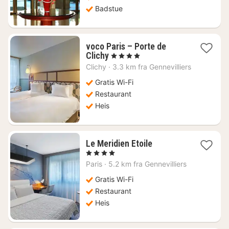
Badstue
voco Paris – Porte de
1
Clichy
, 4 Stjerner
natt
Clichy
·
3.3 km fra Gennevilliers
fra
1050
Gratis Wi-Fi
kr.
Restaurant
Heis
1
Le Meridien Etoile
natt
, 4 Stjerner
fra
Paris
·
5.2 km fra Gennevilliers
1421
kr.
Gratis Wi-Fi
Restaurant
Heis