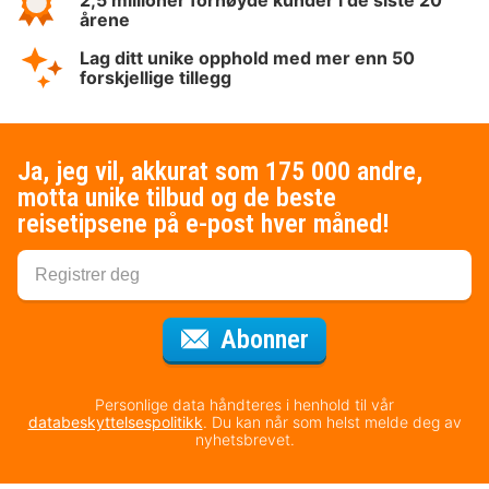
2,5 millioner fornøyde kunder i de siste 20
årene
Lag ditt unike opphold med mer enn 50
forskjellige tillegg
Ja, jeg vil, akkurat som 175 000 andre,
motta unike tilbud og de beste
reisetipsene på e-post hver måned!
for nyhetsbrevet
Abonner
Personlige data håndteres i henhold til vår
databeskyttelsespolitikk
. Du kan når som helst melde deg av
nyhetsbrevet.