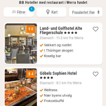
88
Hoteller med restaurant i Werra fundet
1
Filtrer
Kart
Land- und Golfhotel Alte
9.0
1
Fliegerschule
, 4 Stjerner
natt
Eisenach
·
11.3 km fra Werra
fra
814
Vakkert og rustikt
kr.
I Thüringer skogen
Koselig bar
1
Göbels Sophien Hotel
8.4
natt
, 4 Stjerner
fra
Eisenach
·
8.1 km fra Werra
1419
kr.
Wellness
Nær byens utvalg
Frokostbuffé