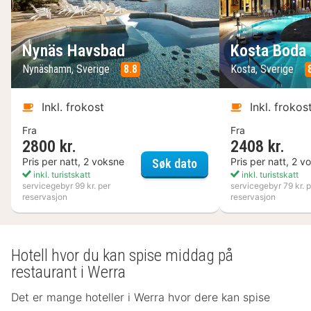
Nynäs Havsbad
Kosta Boda 
Nynäshamn, Sverige
8.8
Kosta, Sverige
Inkl. frokost
Inkl. frokos
Fra
Fra
2800 kr.
2408 kr.
Nynäs Havsbad
Pris per natt, 2 voksne
Pris per natt, 2 v
Søk dato
inkl. turistskatt
inkl. turistskatt
servicegebyr 99 kr. per
servicegebyr 79 kr. p
reservasjon
reservasjon
Hotell hvor du kan spise middag på
restaurant i Werra
Det er mange hoteller i Werra hvor dere kan spise