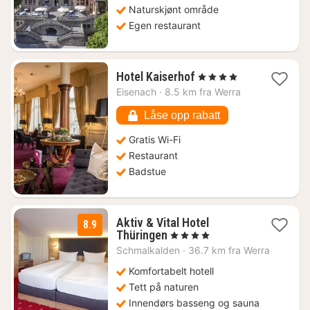
kr.
Naturskjønt område
Egen restaurant
1
Hotel Kaiserhof
, 4 Stjerner
natt
Eisenach
·
8.5 km fra Werra
fra
1027
Låse opp rabatt
kr.
Gratis Wi-Fi
Restaurant
Badstue
Aktiv & Vital Hotel
8.9
2
Thüringen
, 4 Stjerner
netter
Schmalkalden
·
36.7 km fra Werra
fra
1969
Komfortabelt hotell
kr.
Tett på naturen
Innendørs basseng og sauna