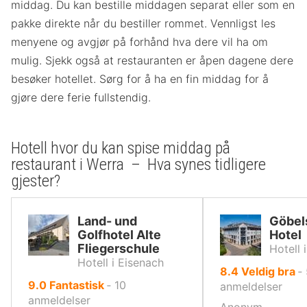
middag. Du kan bestille middagen separat eller som en
pakke direkte når du bestiller rommet. Vennligst les
menyene og avgjør på forhånd hva dere vil ha om
mulig. Sjekk også at restauranten er åpen dagene dere
besøker hotellet. Sørg for å ha en fin middag for å
gjøre dere ferie fullstendig.
Hotell hvor du kan spise middag på
restaurant i Werra – Hva synes tidligere
gjester?
Land- und
Göbel
Golfhotel Alte
Hotel
Fliegerschule
Hotell 
Hotell i Eisenach
av
8.4
Veldig bra
‐
av
9.0
Fantastisk
‐
10
10,
anmeldelser
10,
anmeldelser
Anonym