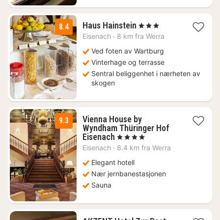
2
Haus Hainstein
, 3 Stjerner
8.4
netter
Eisenach
·
8 km fra Werra
fra
704
Ved foten av Wartburg
kr.
Vinterhage og terrasse
Sentral beliggenhet i nærheten av
skogen
Vienna House by
9.3
Wyndham Thüringer Hof
1
Eisenach
, 4 Stjerner
natt
Eisenach
·
8.4 km fra Werra
fra
996
Elegant hotell
kr.
Nær jernbanestasjonen
Sauna