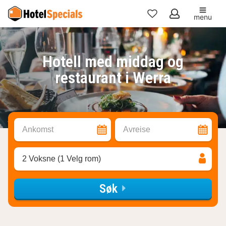
menu
Mine
favoritter
Hotell med middag og
restaurant i Werra
Ankomst
Avreise
2 Voksne (1 Velg rom)
Søk