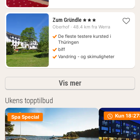
1
Zum Gründle
, 3 Stjerner
natt
Oberhof
·
48.4 km fra Werra
fra
930
De fleste testere kursted i
kr.
Thüringen
biff
Vandring - og skimuligheter
Resultater
Vis mer
Ukens topptilbud
Kun
18:27
Spa Special