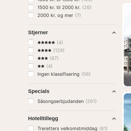
1500 kr. til 2000 kr.
(26)
2000 kr. og mer
(7)
Stjerner
5 Stjerner
(4)
4 Stjerner
(129)
3 Stjerner
(67)
2 Stjerner
(4)
Ingen klassifisering
(56)
Specials
Säsongserbjudanden
(261)
Hotelltillegg
Treretters velkomstmiddag
(61)