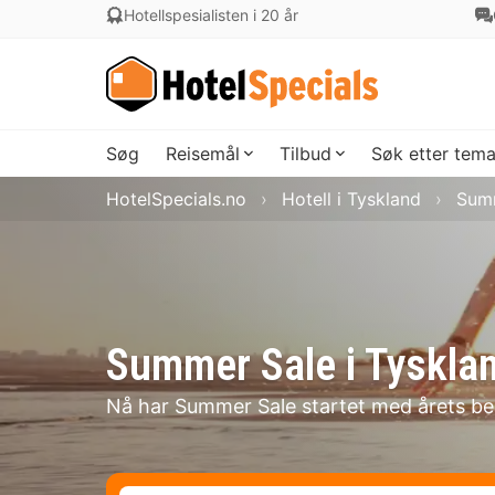
Hotellspesialisten i 20 år
Søg
Reisemål
Tilbud
Søk etter tem
HotelSpecials.no
Hotell i Tyskland
Summ
Summer Sale i Tyskla
Nå har Summer Sale startet med årets bes