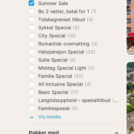
Summer Sale
Bo 2 netter, betal for 1
(1)
Tidsbegrenset tilbud
(4)
Sykkel Special
(6)
City Special
(16)
Romantisk overnatting
(3)
Halvpensjon Special
(25)
Suite Special
(6)
Middag Special Light
(2)
Familie Special
(55)
All Inclusive Special
(4)
Basic Special
(17)
Langtidsopphold – spesialtilbud
(2)
Familiespesial
(5)
Leter
Vis mindre
du
etter
Pakker med
et