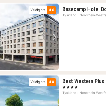
Basecamp Hotel D
Veldig bra
8.6
Tyskland
›
Nordrhein-Westf
Forrige bilde
Neste bilde
Best Western Plus 
Veldig bra
8.8
, 4 Stjerner
Tyskland
›
Nordrhein-Westf