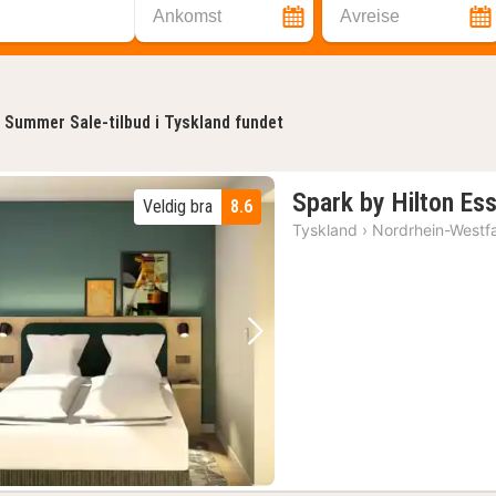
Ankomst
Avreise
Summer Sale-tilbud i Tyskland fundet
Spark by Hilton Es
Veldig bra
8.6
Tyskland
›
Nordrhein-Westf
Forrige bilde
Neste bilde