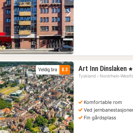
Forrige bilde
Neste bilde
1
Art Inn Dinslaken
, 3
Veldig bra
8.3
n
Tyskland
›
Nordrhein-Westf
f
7
k
Komfortable rom
Forrige bilde
Neste bilde
Ved jernbanestasjone
Fin gårdsplass