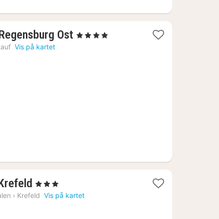
2
 Regensburg Ost
, 4 Stjerner
netter
auf
Vis på kartet
fra
924
kr.
2
 Krefeld
, 3 Stjerner
netter
alen
›
Krefeld
Vis på kartet
fra
495