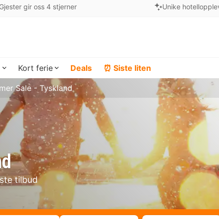
Gjester gir oss 4 stjerner
Unike hotellopple
a
Kort ferie
Deals
⏰ Siste liten
er Sale - Tyskland
nd
te tilbud