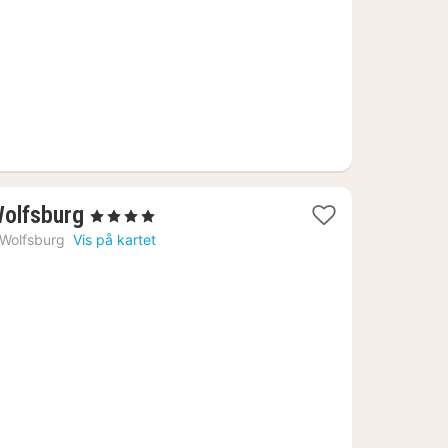
r.
1
Wolfsburg
, 4 Stjerner
natt
Wolfsburg
Vis på kartet
fra
1309
kr.