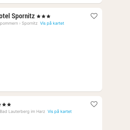
2
otel Spornitz
, 3 Stjerner
netter
rpommern
›
Spornitz
Vis på kartet
fra
1089
kr.
1
3 Stjerner
att
Bad Lauterberg im Harz
Vis på kartet
ra
759