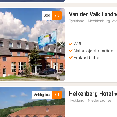
Van der Valk Landh
God
7.3
Tyskland
›
Mecklenburg-Vo
Wifi
Forrige bilde
Neste bilde
Naturskjønt område
Frokostbuffé
Heikenberg Hotel
, 
Veldig bra
8.1
n
Tyskland
›
Niedersachsen
›
f