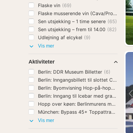
Flaske vin
(69)
Flaske musserende vin (Cava/Prosecco)
(
Sen utsjekking – 1 time senere
(65)
Sen utsjekking – frem til 14.00
(82)
Udlejning af elcykel
(9)
Hotelltillegg
Vis mer
Aktiviteter
Berlin: DDR Museum Billetter
(6)
Berlin: Inngangsbillett til slott
Berlin: Byomvisning Hop-på-hopp-av-
Berlin: Inngang til Icebar med gratis d
Aktiviteter
Vis mer