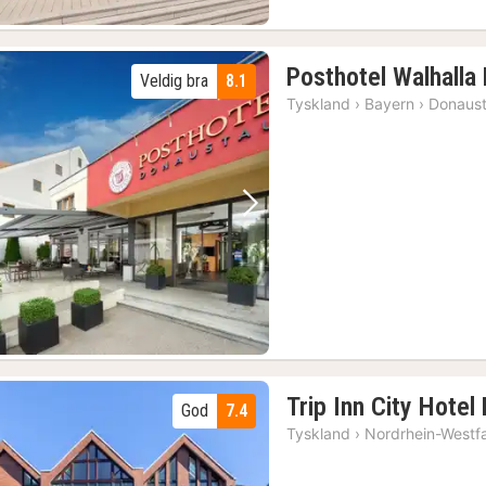
Posthotel Walhalla
Veldig bra
8.1
Tyskland
›
Bayern
›
Donaust
Forrige bilde
Neste bilde
Trip Inn City Hotel
God
7.4
Tyskland
›
Nordrhein-Westf