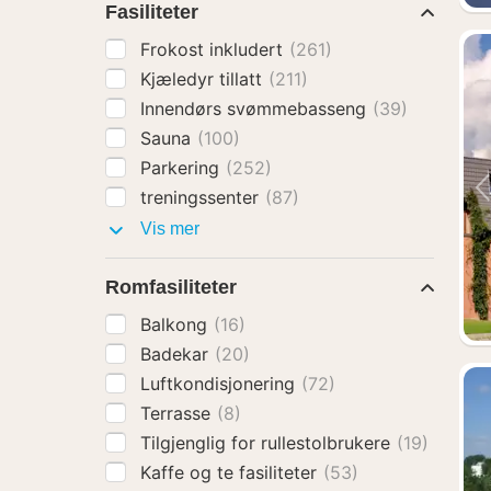
Fasiliteter
Frokost inkludert
(261)
Kjæledyr tillatt
(211)
Innendørs svømmebasseng
(39)
Sauna
(100)
Parkering
(252)
treningssenter
(87)
Fasiliteter
Vis mer
Romfasiliteter
Balkong
(16)
Badekar
(20)
Luftkondisjonering
(72)
Terrasse
(8)
Tilgjenglig for rullestolbrukere
(19)
Kaffe og te fasiliteter
(53)