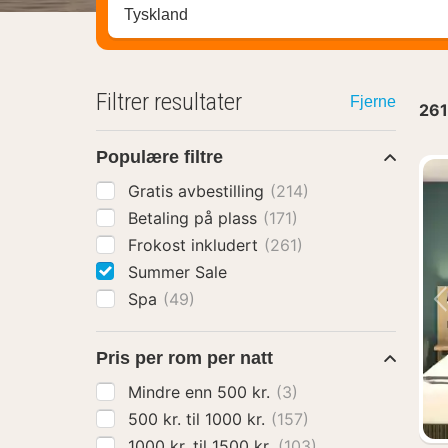
Søk hotell, region eller by
Filtrer resultater
Fjerne
261
Populære filtre
Gratis avbestilling
(214)
Betaling på plass
(171)
Frokost inkludert
(261)
Summer Sale
Spa
(49)
Pris per rom per natt
Mindre enn 500 kr.
(3)
500 kr. til 1000 kr.
(157)
1000 kr. til 1500 kr.
(103)