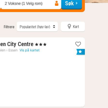
Søk
2 Voksne (1 Velg rom)
Kart
Filtrere
1
sen City Centre
, 3 Stjerner
natt
alen
›
Essen
Vis på kartet
fra
797
kr.