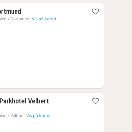
2
ortmund
netter
alen
›
Dortmund
Vis på kartet
fra
935
kr.
1
Parkhotel Velbert
natt
fra
alen
›
Velbert
Vis på kartet
1309
kr.