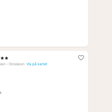
kr.
 Stjerner
att
alen
›
Dinslaken
Vis på kartet
ra
59
r.
n