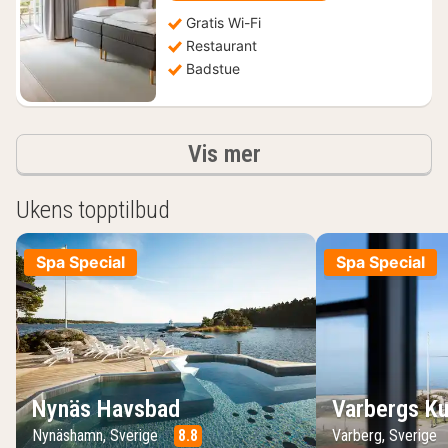
kr.
Gratis Wi-Fi
Restaurant
Badstue
Resultater
Vis mer
Ukens topptilbud
Spa Special
Spa Special
Nynäs Havsbad
Varbergs Ku
Nynäshamn, Sverige
8.8
Varberg, Sverige