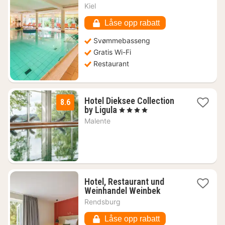
natt
Kiel
fra
1469
Låse opp rabatt
kr.
Svømmebasseng
Gratis Wi-Fi
Restaurant
Hotel Dieksee Collection
8.6
1
by Ligula
, 4 Stjerner
natt
Malente
fra
1097
kr.
Hotel, Restaurant und
1
Weinhandel Weinbek
natt
Rendsburg
fra
1214
Låse opp rabatt