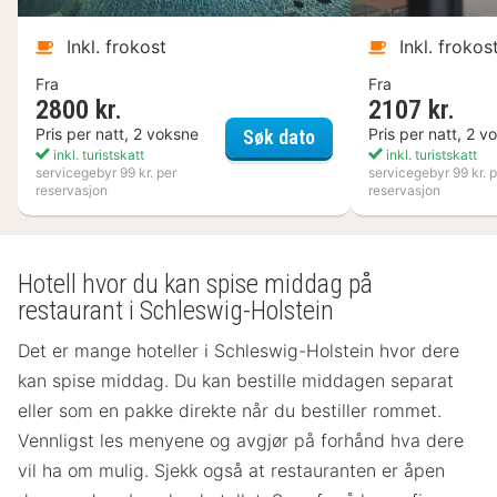
Inkl. frokost
Inkl. frokos
Fra
Fra
2800 kr.
2107 kr.
Nynäs Havsbad
Pris per natt, 2 voksne
Pris per natt, 2 v
Søk dato
inkl. turistskatt
inkl. turistskatt
servicegebyr 99 kr. per
servicegebyr 99 kr. p
reservasjon
reservasjon
Hotell hvor du kan spise middag på
restaurant i Schleswig-Holstein
Det er mange hoteller i Schleswig-Holstein hvor dere
kan spise middag. Du kan bestille middagen separat
eller som en pakke direkte når du bestiller rommet.
Vennligst les menyene og avgjør på forhånd hva dere
vil ha om mulig. Sjekk også at restauranten er åpen