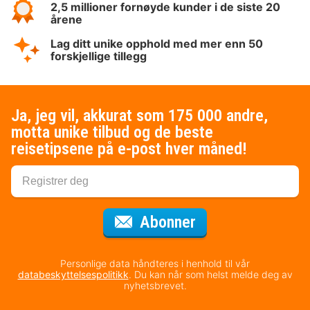
2,5 millioner fornøyde kunder i de siste 20
årene
Lag ditt unike opphold med mer enn 50
forskjellige tillegg
Ja, jeg vil, akkurat som 175 000 andre,
motta unike tilbud og de beste
reisetipsene på e-post hver måned!
for nyhetsbrevet
Abonner
Personlige data håndteres i henhold til vår
databeskyttelsespolitikk
. Du kan når som helst melde deg av
nyhetsbrevet.