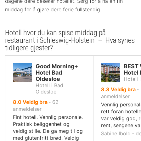
dagene dere besøker hotellet. Sørg for å ha en fin
middag for å gjøre dere ferie fullstendig.
Hotell hvor du kan spise middag på
restaurant i Schleswig-Holstein – Hva synes
tidligere gjester?
Good Morning+
BEST
Hotel Bad
Hotel
Oldesloe
Hotell
Hotell i Bad
av
8.3
Veldig bra
‐
Oldesloe
10,
anmeldelser
av
8.0
Veldig bra
‐
62
Vennlig personal
10,
anmeldelser
rett foran hotell
Fint hotell. Vennlig personale.
var veldig god,
Praktisk beliggenhet og
rent, sengene va
veldig stille. De ga meg til og
Sabine Ibold ‐ d
med glutenfritt brød. Veldig