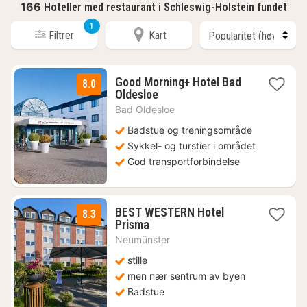
166
Hoteller med restaurant i Schleswig-Holstein fundet
1
Filtrer
Kart
Good Morning+ Hotel Bad
8.0
1
Oldesloe
natt
Bad Oldesloe
fra
782
Badstue og treningsområde
kr.
Sykkel- og turstier i området
God transportforbindelse
BEST WESTERN Hotel
8.3
1
Prisma
natt
Neumünster
fra
974
stille
kr.
men nær sentrum av byen
Badstue