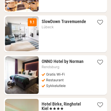
1
SlowDown Travemuende
9.1
natt
Lübeck
fra
1705
kr.
1
ONNO Hotel by Norman
natt
Rendsburg
fra
1370
Gratis Wi-Fi
kr.
Restaurant
Sykkelutleie
Hotel Birke, Ringhotel
1
Kiel
, 4 Stjerner