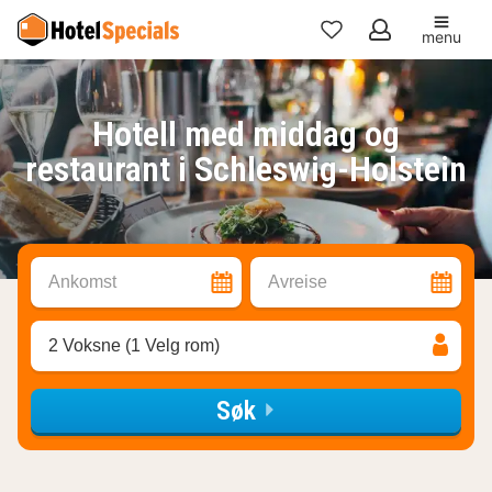
menu
Mine
favoritter
Hotell med middag og
restaurant i Schleswig-Holstein
Ankomst
Avreise
2 Voksne (1 Velg rom)
Søk