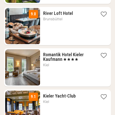
1
River Loft Hotel
9.0
natt
Brunsbüttel
fra
1452
kr.
Romantik Hotel Kieler
1
Kaufmann
, 4 Stjerner
natt
Kiel
fra
2046
kr.
1
Kieler Yacht-Club
9.1
natt
Kiel
fra
1394
kr.