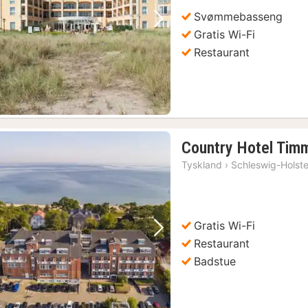
Svømmebasseng
Forrige bilde
Neste bilde
Gratis Wi-Fi
Restaurant
Country Hotel Tim
Tyskland
›
Schleswig-Holste
Gratis Wi-Fi
Forrige bilde
Neste bilde
Restaurant
Badstue