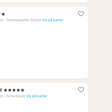
tjerner
t
in
›
Timmendorfer Strand
Vis på kartet
39
1
r
, 5 Stjerner
natt
in
›
Scharbeutz
Vis på kartet
fra
3977