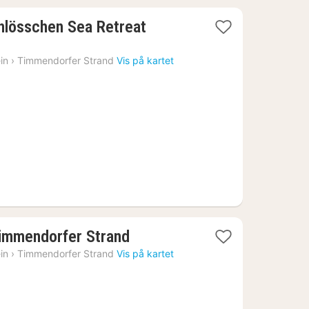
hlösschen Sea Retreat
in
›
Timmendorfer Strand
Vis på kartet
1
Timmendorfer Strand
natt
in
›
Timmendorfer Strand
Vis på kartet
fra
2725
kr.