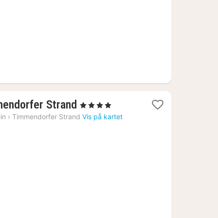
kr.
1
mendorfer Strand
, 4 Stjerner
natt
in
›
Timmendorfer Strand
Vis på kartet
fra
2388
kr.