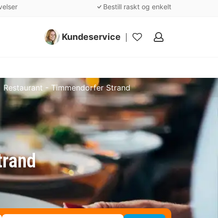
velser
Bestill raskt og enkelt
Kundeservice
Mine
favoritter
Restaurant - Timmendorfer Strand
trand