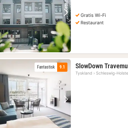
Gratis Wi-Fi
Forrige bilde
Neste bilde
Restaurant
SlowDown Travem
Fantastisk
9.1
Tyskland
›
Schleswig-Holste
Forrige bilde
Neste bilde