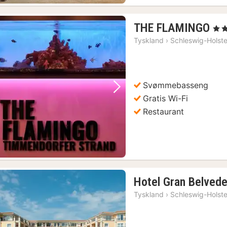
1
THE FLAMINGO
, 3 S
nat
Tyskland
›
Schleswig-Holste
fra
19
kr.
Svømmebasseng
Forrige bilde
Neste bilde
Gratis Wi-Fi
Restaurant
Hotel Gran Belvede
Tyskland
›
Schleswig-Holste