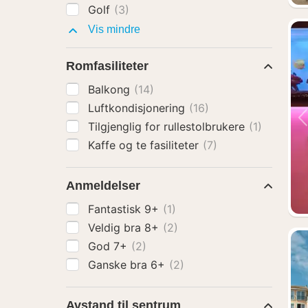
Golf
(3)
Fasiliteter
Vis mindre
Romfasiliteter
Balkong
(14)
Luftkondisjonering
(16)
Tilgjenglig for rullestolbrukere
(1)
Kaffe og te fasiliteter
(7)
Anmeldelser
Fantastisk 9+
(1)
Veldig bra 8+
(2)
God 7+
(2)
Ganske bra 6+
(2)
Avstand til sentrum