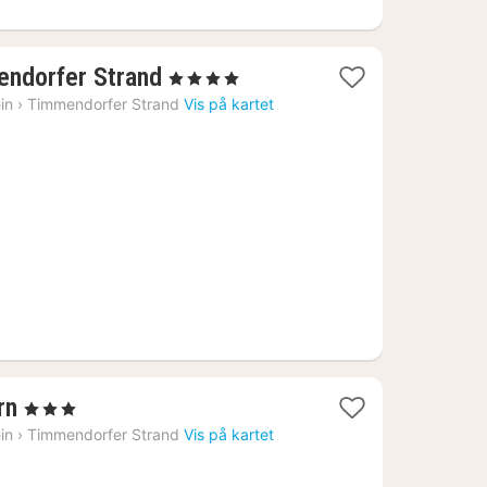
1
endorfer Strand
, 4 Stjerner
natt
in
›
Timmendorfer Strand
Vis på kartet
fra
1530
kr.
1
rn
, 3 Stjerner
natt
in
›
Timmendorfer Strand
Vis på kartet
fra
1738