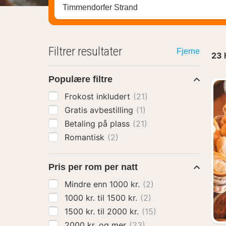
Søk hotell, region eller by
Filtrer resultater
Fjerne
23
Populære filtre
Frokost inkludert
(21)
Gratis avbestilling
(1)
Betaling på plass
(21)
Romantisk
(2)
Pris per rom per natt
Mindre enn 1000 kr.
(2)
1000 kr. til 1500 kr.
(2)
1500 kr. til 2000 kr.
(15)
2000 kr. og mer
(23)