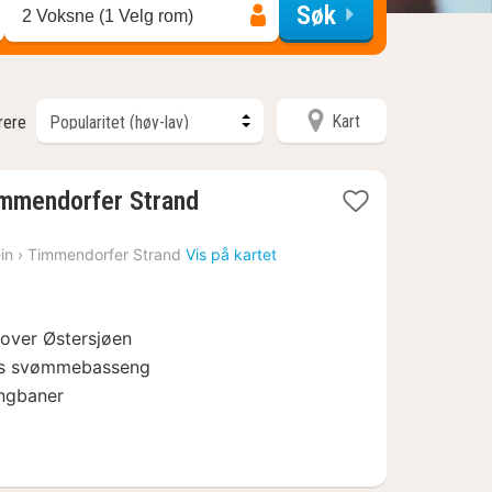
Søk
2 Voksne (1 Velg rom)
Kart
trere
1
mmendorfer Strand
natt
fra
in
›
Timmendorfer Strand
Vis på kartet
1963
kr.
 over Østersjøen
rs svømmebasseng
ingbaner