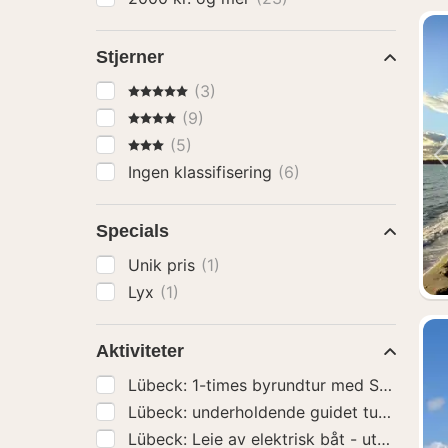
Stjerner
5 Stjerner
(3)
4 Stjerner
(9)
3 Stjerner
(5)
Ingen klassifisering
(6)
Specials
Unik pris
(1)
Lyx
(1)
Aktiviteter
Lübeck: 1-times byrundtur med Spl
Lübeck: Leie av elektrisk båt