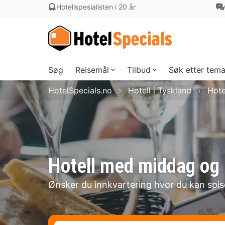
Hotellspesialisten i 20 år
Søg
Reisemål
Tilbud
Søk etter tem
HotelSpecials.no
Hotell i Tyskland
Hote
Hotell med middag og 
Ønsker du innkvartering hvor du kan spi