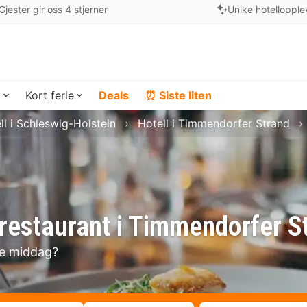
Gjester gir oss 4 stjerner
Unike hotellopple
a
Kort ferie
Deals
⏰ Siste liten
ll i Schleswig-Holstein
Hotell i Timmendorfer Strand
restaurant i Timmendorfer S
se middag?