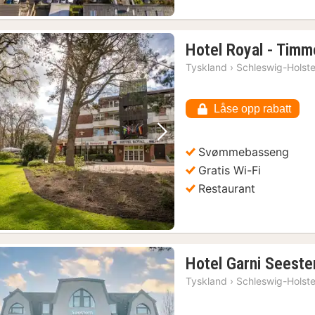
Hotel Royal - Timm
Tyskland
›
Schleswig-Holste
Låse opp rabatt
Forrige bilde
Neste bilde
Svømmebasseng
Gratis Wi-Fi
Restaurant
Hotel Garni Seeste
Tyskland
›
Schleswig-Holste