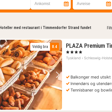
Ankomst
Avreise
Hoteller med restaurant i Timmendorfer Strand fundet
Fil
PLAZA Premium Ti
Veldig bra
8.4
, 4 Stjerner
Tyskland
›
Schleswig-Holste
Balkonger med utsikt
Forrige bilde
Neste bilde
Innendørs og utendø
Tennisbaner og bowl