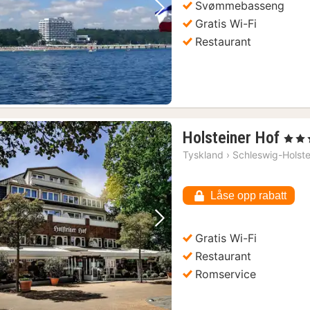
Svømmebasseng
Forrige bilde
Neste bilde
Gratis Wi-Fi
Restaurant
1
Holsteiner Hof
, 4 Stj
natt
Tyskland
›
Schleswig-Holste
fra
888
Låse opp rabatt
kr.
Forrige bilde
Neste bilde
Gratis Wi-Fi
Restaurant
Romservice