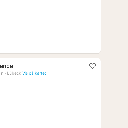
kr.
1
uende
natt
in
›
Lübeck
Vis på kartet
fra
1709
kr.