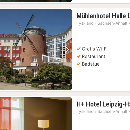
Mühlenhotel Halle 
Tyskland
›
Sachsen-Anhalt
Gratis Wi-Fi
Forrige bilde
Neste bilde
Restaurant
Badstue
H+ Hotel Leipzig-H
Tyskland
›
Sachsen-Anhalt