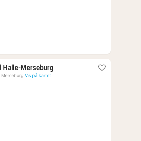
kr.
1
l Halle-Merseburg
natt
›
Merseburg
Vis på kartet
fra
787
kr.