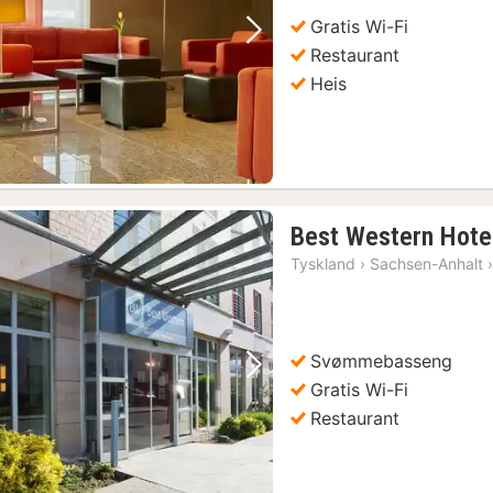
Gratis Wi-Fi
Forrige bilde
Neste bilde
Restaurant
Heis
Best Western Hote
Tyskland
›
Sachsen-Anhalt
Svømmebasseng
Forrige bilde
Neste bilde
Gratis Wi-Fi
Restaurant