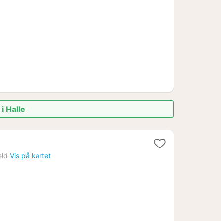
kr.
i Halle
2
etter
eld
Vis på kartet
ra
759
r.