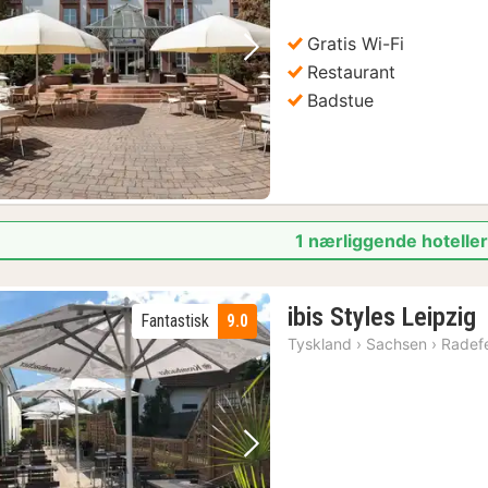
Gratis Wi-Fi
Forrige bilde
Neste bilde
Restaurant
Badstue
1 nærliggende hoteller 
ibis Styles Leipzig
Fantastisk
9.0
n
Tyskland
›
Sachsen
›
Radef
f
k
Forrige bilde
Neste bilde