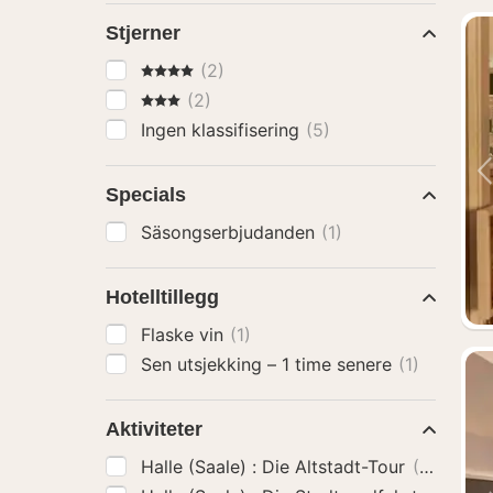
Stjerner
4 Stjerner
(2)
3 Stjerner
(2)
Ingen klassifisering
(5)
Specials
Säsongserbjudanden
(1)
Hotelltillegg
Flaske vin
(1)
Sen utsjekking – 1 time senere
(1)
Aktiviteter
Halle (Saale) : Die Altstadt-Tour
(2)