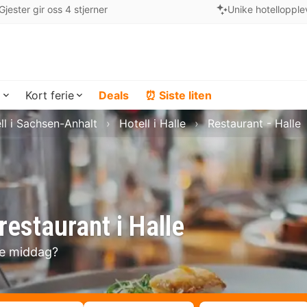
Gjester gir oss 4 stjerner
Unike hotellopple
a
Kort ferie
Deals
⏰ Siste liten
ll i Sachsen-Anhalt
Hotell i Halle
Restaurant - Halle
estaurant i Halle
se middag?