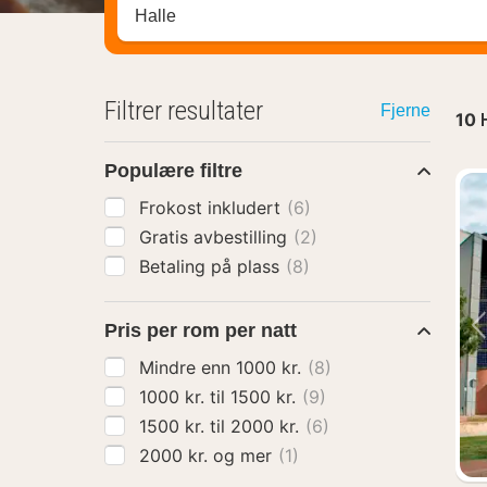
Søk hotell, region eller by
Filtrer resultater
Fjerne
10
Populære filtre
Frokost inkludert
(6)
Gratis avbestilling
(2)
Betaling på plass
(8)
Pris per rom per natt
Mindre enn 1000 kr.
(8)
1000 kr. til 1500 kr.
(9)
1500 kr. til 2000 kr.
(6)
2000 kr. og mer
(1)