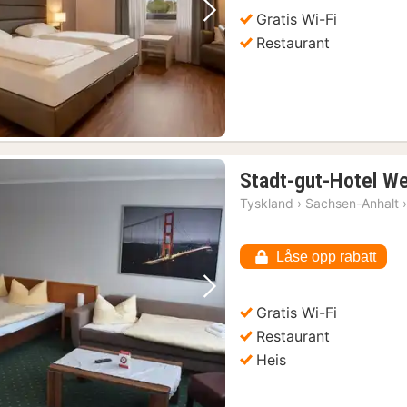
Halle (Saale) : Die Stadtrundfahrt mit dem Halle-Hopper
(2)
Gratis Wi-Fi
Forrige bilde
Neste bilde
(2)
Restaurant
Stadt-gut-Hotel We
Tyskland
›
Sachsen-Anhalt
Låse opp rabatt
Forrige bilde
Neste bilde
Gratis Wi-Fi
Restaurant
g søndager
(1)
Heis