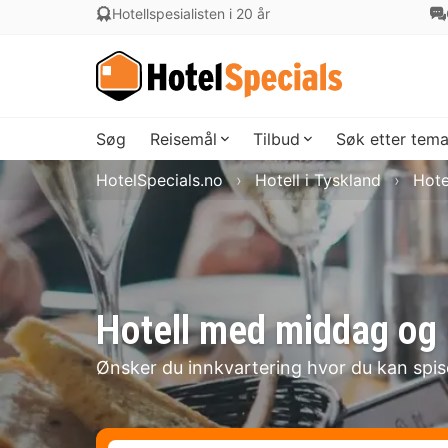
Hotellspesialisten i 20 år
Søg
Reisemål
Tilbud
Søk etter tem
HotelSpecials.no
Hotell i Tyskland
Hote
Hotell med middag og r
Ønsker du innkvartering hvor du kan spi