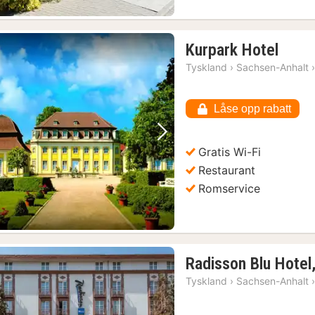
1
Kurpark Hotel
natt
Tyskland
›
Sachsen-Anhalt
fra
660
Låse opp rabatt
kr.
Forrige bilde
Neste bilde
Gratis Wi-Fi
Restaurant
Romservice
Radisson Blu Hotel
Tyskland
›
Sachsen-Anhalt