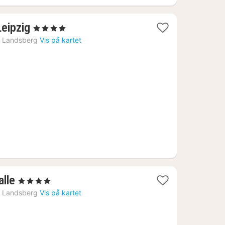
1
Leipzig
, 4 Stjerner
natt
›
Landsberg
Vis på kartet
fra
824
kr.
1
alle
, 4 Stjerner
natt
›
Landsberg
Vis på kartet
fra
693