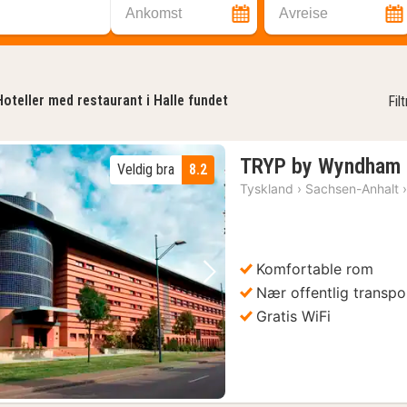
Ankomst
Avreise
Hoteller med restaurant i Halle fundet
Fil
TRYP by Wyndham 
Veldig bra
8.2
Tyskland
›
Sachsen-Anhalt
Komfortable rom
Forrige bilde
Neste bilde
Nær offentlig transpo
Gratis WiFi