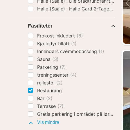
Halle (Saale) : Halle Card 2-Tages-Billett
Fasiliteter
Frokost inkludert
(6)
Kjæledyr tillatt
(1)
Innendørs svømmebasseng
(1)
Sauna
(3)
Parkering
(7)
treningssenter
(4)
rullestol
(2)
Restaurang
Bar
(2)
Terrasse
(7)
Gratis parkering i området på lørdager o
Fasiliteter
Vis mindre