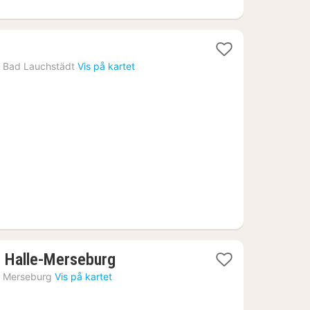
›
Bad Lauchstädt
Vis på kartet
1
, Halle-Merseburg
natt
›
Merseburg
Vis på kartet
fra
742