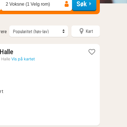
Søk
2 Voksne (1 Velg rom)
Kart
trere
1
Halle
natt
›
Halle
Vis på kartet
fra
769
kr.
rt