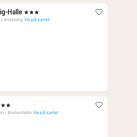
1
ig-Halle
, 3 Stjerner
natt
›
Landsberg
Vis på kartet
fra
799
kr.
3 Stjerner
att
in
›
Breitenfelde
Vis på kartet
ra
071
r.