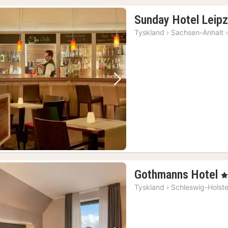
Sunday Hotel Leipz
Tyskland
›
Sachsen-Anhalt
Forrige bilde
Neste bilde
1
Gothmanns Hotel
, 
n
Tyskland
›
Schleswig-Holste
f
1
k