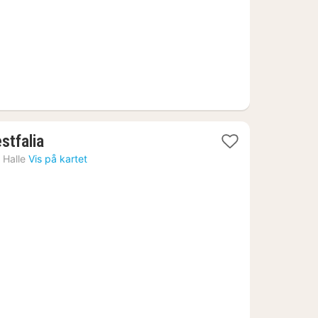
1
stfalia
natt
›
Halle
Vis på kartet
fra
939
kr.