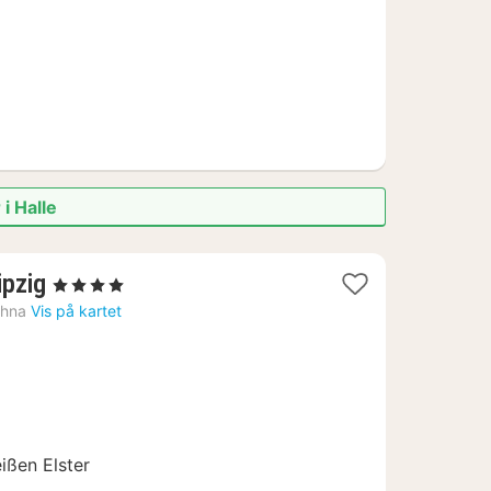
i Halle
3
ipzig
, 4 Stjerner
netter
hna
Vis på kartet
fra
583
kr.
ißen Elster