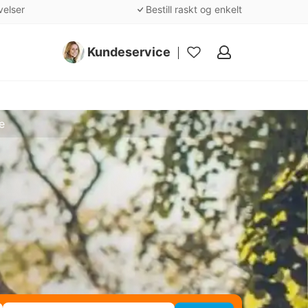
velser
Bestill raskt og enkelt
Kundeservice
Mine
favoritter
e