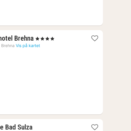
1
hotel Brehna
, 4 Stjerner
natt
›
Brehna
Vis på kartet
fra
1199
kr.
1
e Bad Sulza