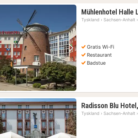
Mühlenhotel Halle 
Tyskland
›
Sachsen-Anhalt
Gratis Wi-Fi
Forrige bilde
Neste bilde
Restaurant
Badstue
1)
Radisson Blu Hotel
Tyskland
›
Sachsen-Anhalt