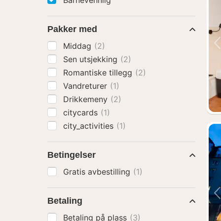
Barnevennlig
Pakker med
Middag
(2)
Sen utsjekking
(2)
Romantiske tillegg
(2)
Vandreturer
(1)
Drikkemeny
(2)
citycards
(1)
city_activities
(1)
Betingelser
Gratis avbestilling
(1)
Betaling
Betaling på plass
(3)