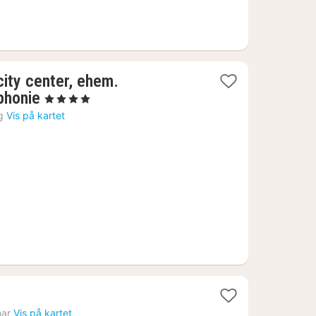
 city center, ehem.
1
phonie
, 4 Stjerner
natt
g
Vis på kartet
fra
844
kr.
ar
Vis på kartet