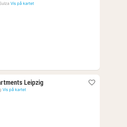
natt
Sulza
Vis på kartet
fra
2262
kr.
1
artments Leipzig
natt
g
Vis på kartet
fra
913
kr.