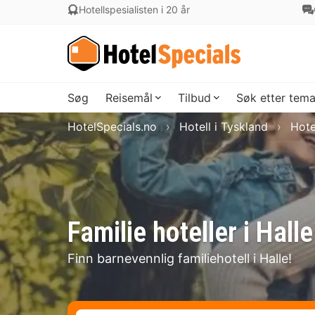
Hotellspesialisten i 20 år
Søg
Reisemål
Tilbud
Søk etter tem
HotelSpecials.no
Hotell i Tyskland
Hote
Familie hoteller i Halle
Finn barnevennlig familiehotell i Halle!