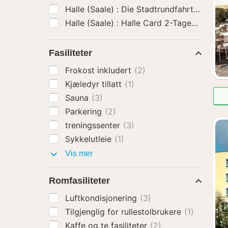
Halle (Saale) : Halle Card 2-Tages-Billett
(
Fasiliteter
Frokost inkludert
(2)
Kjæledyr tillatt
(1)
Sauna
(3)
Parkering
(2)
treningssenter
(3)
Sykkelutleie
(1)
Fasiliteter
Vis mer
Romfasiliteter
Luftkondisjonering
(3)
Tilgjenglig for rullestolbrukere
(1)
Kaffe og te fasiliteter
(2)