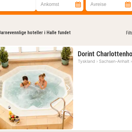
Ankomst
Avreise
Barnevennlige hoteller i Halle fundet
Fil
Dorint Charlottenho
Tyskland
›
Sachsen-Anhalt
Forrige bilde
Neste bilde