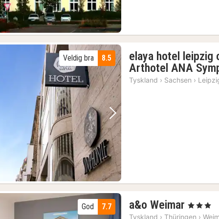
elaya hotel leipzig
Veldig bra
8.5
Arthotel ANA Sym
Tyskland
›
Sachsen
›
Leipzi
Forrige bilde
Neste bilde
2
a&o Weimar
, 3 Stjerner
God
7.7
netter
Tyskland
›
Thüringen
›
Weim