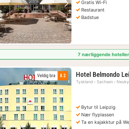
Gratis Wi-Fi
Halle (Saale) : Die Stadtrundfahrt mit dem Halle-Hopper
(1)
Forrige bilde
Neste bilde
Restaurant
1)
Badstue
7 nærliggende hoteller 
Hotel Belmondo Le
Veldig bra
8.2
Tyskland
›
Sachsen
›
Neuky
Bytur til Leipzig
Forrige bilde
Neste bilde
Nær flyplassen
Ta en kajakktur på We