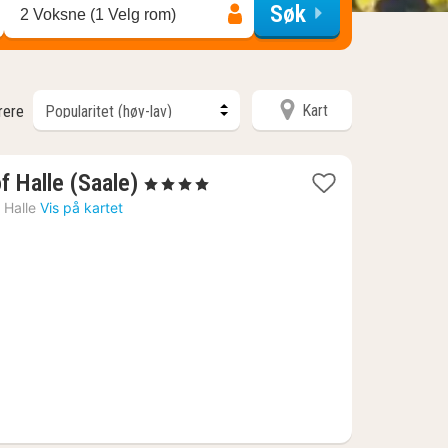
Søk
2 Voksne (1 Velg rom)
Kart
trere
1
f Halle (Saale)
, 4 Stjerner
natt
›
Halle
Vis på kartet
fra
1555
kr.