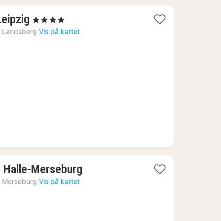
1
Leipzig
, 4 Stjerner
natt
›
Landsberg
Vis på kartet
fra
824
kr.
1
, Halle-Merseburg
natt
›
Merseburg
Vis på kartet
fra
742
kr.