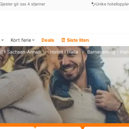
Gjester gir oss 4 stjerner
Unike hotellopple
a
Kort ferie
Deals
⏰ Siste liten
ll i Sachsen-Anhalt
Hotell i Halle
Barnevennlig - Hall