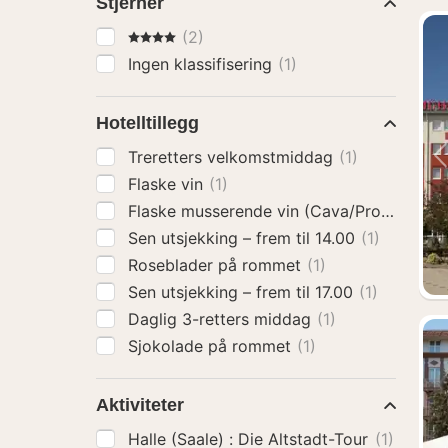
Stjerner
4 Stjerner
(2)
Ingen klassifisering
(1)
Hotelltillegg
Treretters velkomstmiddag
(1)
Flaske vin
(1)
Flaske musserende vin (Cava/Prosecco)
(
Sen utsjekking – frem til 14.00
(1)
Roseblader på rommet
(1)
Sen utsjekking – frem til 17.00
(1)
Daglig 3-retters middag
(1)
Sjokolade på rommet
(1)
Aktiviteter
Halle (Saale) : Die Altstadt-Tour
(1)