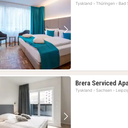
Tyskland
›
Thüringen
›
Bad 
Forrige bilde
Neste bilde
Brera Serviced Ap
Tyskland
›
Sachsen
›
Leipzi
Forrige bilde
Neste bilde