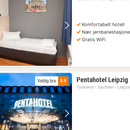
fra
779
kr.
Komfortabelt hotell
Forrige bilde
Neste bilde
Nær jernbanestasjon
Gratis WiFi
Pentahotel Leipzig
Veldig bra
8.9
Tyskland
›
Sachsen
›
Leipzi
Forrige bilde
Neste bilde