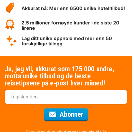
Hotelspecials
Akkurat nå: Mer enn 6500 unike hotelltilbud!
2,5 millioner fornøyde kunder i de siste 20
årene
Lag ditt unike opphold med mer enn 50
forskjellige tillegg
Ja, jeg vil, akkurat som 175 000 andre,
motta unike tilbud og de beste
reisetipsene på e-post hver måned!
for nyhetsbrevet
Abonner
Personlige data håndteres i henhold til vår