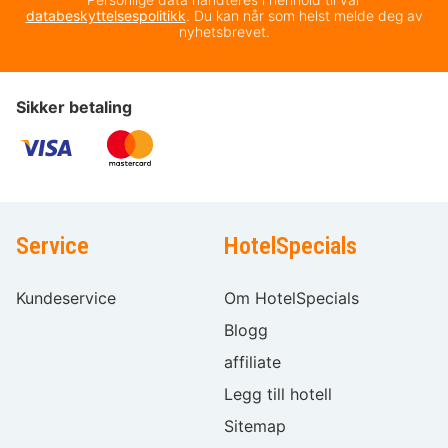
databeskyttelsespolitikk
. Du kan når som helst melde deg av
nyhetsbrevet.
Sikker betaling
Service
HotelSpecials
Kundeservice
Om HotelSpecials
Blogg
affiliate
Legg till hotell
Sitemap