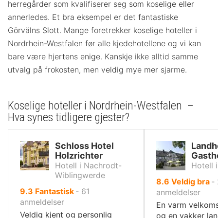
herregårder som kvalifiserer seg som koselige eller
annerledes. Et bra eksempel er det fantastiske
Görvälns Slott. Mange foretrekker koselige hoteller i
Nordrhein-Westfalen før alle kjedehotellene og vi kan
bare være hjertens enige. Kanskje ikke alltid samme
utvalg på frokosten, men veldig mye mer sjarme.
Koselige hoteller i Nordrhein-Westfalen –
Hva synes tidligere gjester?
Schloss Hotel
Landh
Holzrichter
Gasth
Hotell i Nachrodt-
Hotell 
Wiblingwerde
av
8.6
Veldig bra
‐
av
9.3
Fantastisk
‐
61
10,
anmeldelser
10,
anmeldelser
En varm velkoms
Veldig kjent og personlig
og en vakker la