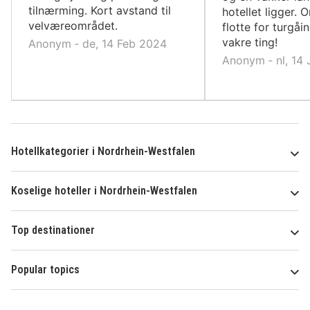
tilnærming. Kort avstand til
hotellet ligger. 
velværeområdet.
flotte for turgåi
vakre ting!
Anonym ‐ de, 14 Feb 2024
Anonym ‐ nl, 14
Hotellkategorier i Nordrhein-Westfalen
Koselige hoteller i Nordrhein-Westfalen
Top destinationer
Popular topics
Om