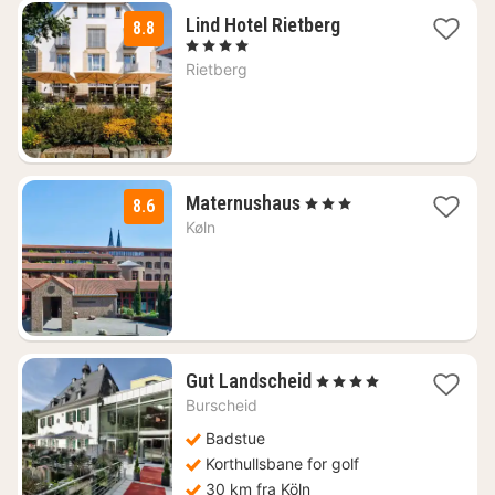
1
Lind Hotel Rietberg
8.8
natt
, 4 Stjerner
fra
Rietberg
1490
kr.
1
Maternushaus
, 3 Stjerner
8.6
natt
Køln
fra
762
kr.
1
Gut Landscheid
, 4 Stjerner
natt
Burscheid
fra
1753
Badstue
kr.
Korthullsbane for golf
30 km fra Köln