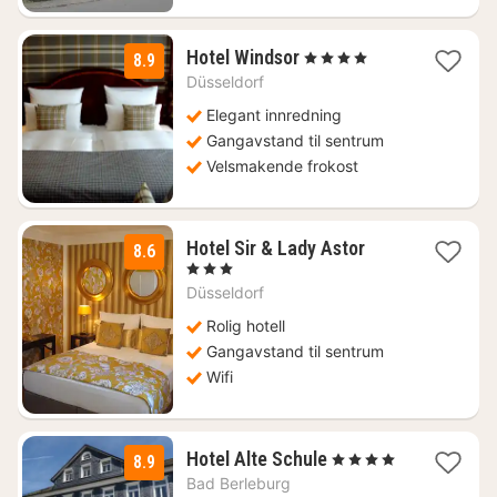
1
Hotel Windsor
, 4 Stjerner
8.9
natt
Düsseldorf
fra
761
Elegant innredning
kr.
Gangavstand til sentrum
Velsmakende frokost
1
Hotel Sir & Lady Astor
8.6
natt
, 3 Stjerner
fra
Düsseldorf
761
kr.
Rolig hotell
Gangavstand til sentrum
Wifi
2
Hotel Alte Schule
, 4 Stjerner
8.9
netter
Bad Berleburg