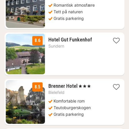
fra
761
Romantisk atmosfære
kr.
Tett på naturen
Gratis parkering
1
Hotel Gut Funkenhof
8.6
natt
Sundern
fra
1047
kr.
2
Brenner Hotel
, 3 Stjerner
8.5
netter
Bielefeld
fra
816
Komfortable rom
kr.
Teutoburgerskogen
Gratis parkering