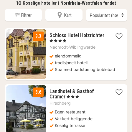
10
Koselige hoteller i Nordrhein-Westfalen fundet
Filtrer
Kart
Schloss Hotel Holzrichter
9.3
1
, 4 Stjerner
natt
Nachrodt-Wiblingwerde
fra
2408
eiendommelig
kr.
tradisjonelt hotell
Spa med badstue og boblebad
Landhotel & Gasthof
8.6
1
Cramer
, 3 Stjerner
natt
Hirschberg
fra
1268
Egen restaurant
kr.
Vakkert beliggende
Koselig terrasse