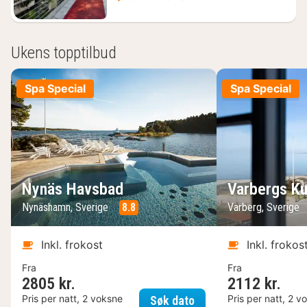
Ukens topptilbud
Spa Special
Spa Special
Nynäs Havsbad
Varbergs Ku
Nynäshamn, Sverige
8.8
Varberg, Sverige
Inkl. frokost
Inkl. frokos
Fra
Fra
2805 kr.
2112 kr.
Nynäs Havsbad
Pris per natt, 2 voksne
Pris per natt, 2 v
Søk dato