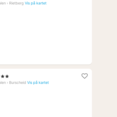
natt
alen
›
Rietberg
Vis på kartet
fra
1487
kr.
jerner
t
alen
›
Burscheid
Vis på kartet
49