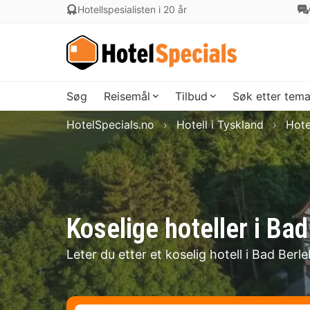
Hotellspesialisten i 20 år
Søg
Reisemål
Tilbud
Søk etter tem
HotelSpecials.no
Hotell i Tyskland
Hote
Koselige hoteller i Ba
Leter du etter et koselig hotell i Bad Berl