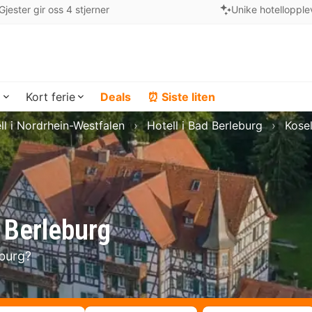
Gjester gir oss 4 stjerner
Unike hotellopple
a
Kort ferie
Deals
⏰ Siste liten
ll i Nordrhein-Westfalen
Hotell i Bad Berleburg
Kosel
d Berleburg
eburg?