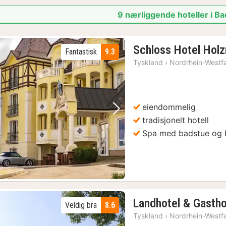
9 nærliggende hoteller i B
Schloss Hotel Holz
Fantastisk
9.3
Tyskland
›
Nordrhein-Westf
eiendommelig
Forrige bilde
Neste bilde
tradisjonelt hotell
Spa med badstue og 
1)
Landhotel & Gasth
Veldig bra
8.6
Tyskland
›
Nordrhein-Westf