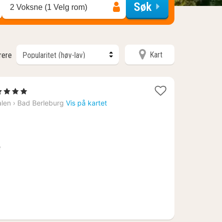
Søk
2 Voksne (1 Velg rom)
Kart
trere
2
4 Stjerner
etter
alen
›
Bad Berleburg
Vis på kartet
ra
759
r.
e