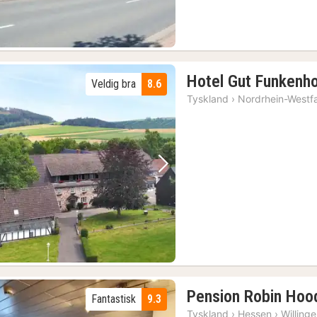
Hotel Gut Funkenh
Veldig bra
8.6
Tyskland
›
Nordrhein-Westf
Forrige bilde
Neste bilde
Pension Robin Hoo
Fantastisk
9.3
Tyskland
›
Hessen
›
Willing