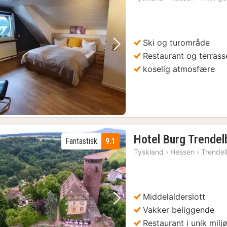
Ski og turområde
Forrige bilde
Neste bilde
Restaurant og terrass
koselig atmosfære
Hotel Burg Trendel
Fantastisk
9.1
Tyskland
›
Hessen
›
Trende
Middelalderslott
Forrige bilde
Neste bilde
Vakker beliggende
Restaurant i unik milj