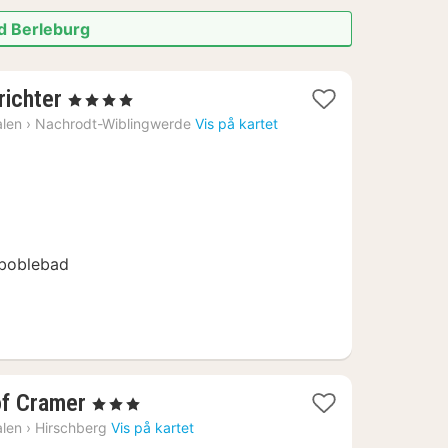
ad Berleburg
1
richter
, 4 Stjerner
natt
alen
›
Nachrodt-Wiblingwerde
Vis på kartet
fra
2403
kr.
boblebad
1
of Cramer
, 3 Stjerner
natt
alen
›
Hirschberg
Vis på kartet