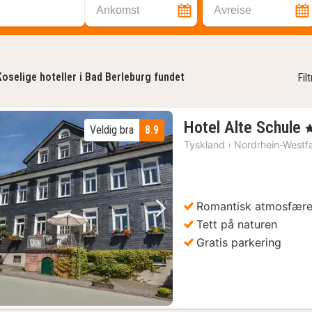
Ankomst
Avreise
Koselige hoteller i Bad Berleburg fundet
Fil
Hotel Alte Schule
, 
Veldig bra
8.9
n
Tyskland
›
Nordrhein-Westf
f
k
Romantisk atmosfær
Forrige bilde
Neste bilde
Tett på naturen
Gratis parkering