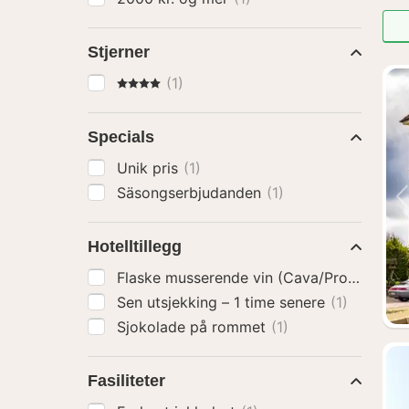
Stjerner
4 Stjerner
(1)
Specials
Unik pris
(1)
Säsongserbjudanden
(1)
Hotelltillegg
Flaske musserende vin (Cava/Prosecco)
(
Sen utsjekking – 1 time senere
(1)
Sjokolade på rommet
(1)
Fasiliteter