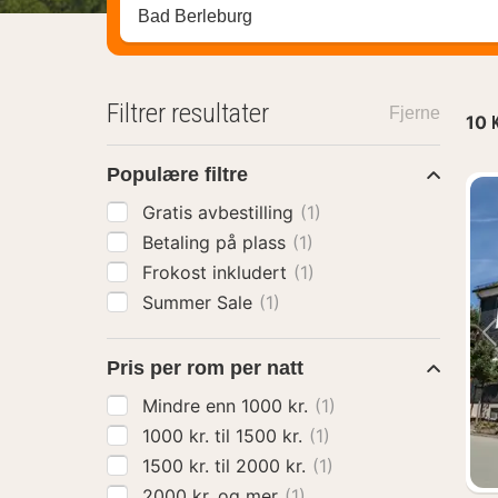
Søk hotell, region eller by
Filtrer resultater
Fjerne
10
Populære filtre
Gratis avbestilling
(1)
Betaling på plass
(1)
Frokost inkludert
(1)
Summer Sale
(1)
Pris per rom per natt
Mindre enn 1000 kr.
(1)
1000 kr. til 1500 kr.
(1)
1500 kr. til 2000 kr.
(1)
2000 kr. og mer
(1)