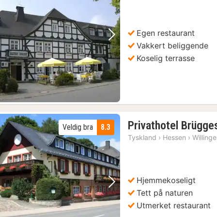
Egen restaurant
Forrige bilde
Neste bilde
Vakkert beliggende
Koselig terrasse
Privathotel Brügge
Veldig bra
8.3
Tyskland
›
Hessen
›
Willing
Hjemmekoseligt
Forrige bilde
Neste bilde
Tett på naturen
Utmerket restaurant