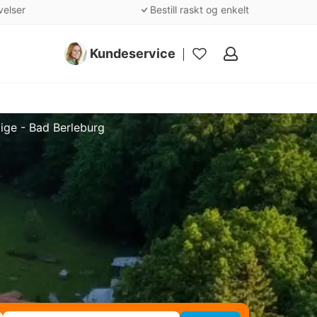
velser
Bestill raskt og enkelt
Kundeservice
Mine
favoritter
ige - Bad Berleburg