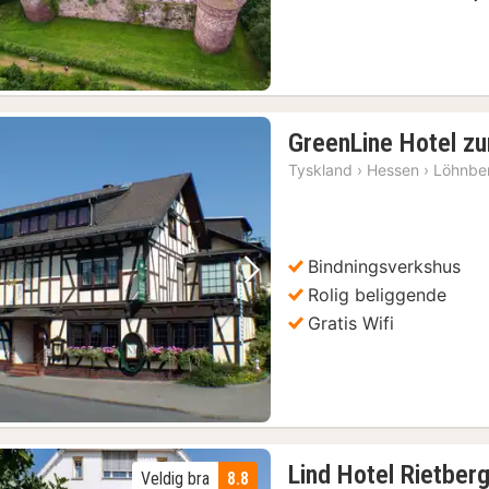
GreenLine Hotel zu
Tyskland
›
Hessen
›
Löhnbe
Bindningsverkshus
Forrige bilde
Neste bilde
Rolig beliggende
Gratis Wifi
Lind Hotel Rietber
Veldig bra
8.8