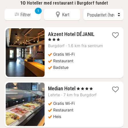
10
Hoteller med restaurant i Burgdorf fundet
1
Filtrer
Kart
1
Akzent Hotel DÉJANIL
natt
, 3 Stjerner
fra
Burgdorf
·
1.6 km fra sentrum
949
kr.
Gratis Wi-Fi
Restaurant
Badstue
1
Median Hotel
, 4 Stjerner
natt
Lehrte
·
7 km fra Burgdorf
fra
773
Gratis Wi-Fi
kr.
Restaurant
Heis