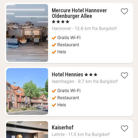
Mercure Hotel Hannover
1
Oldenburger Allee
natt
, 4 Stjerner
fra
Hannover
·
12.6 km fra Burgdorf
770
kr.
Gratis Wi-Fi
Restaurant
Heis
1
Hotel Hennies
, 3 Stjerner
natt
Isernhagen
·
9.7 km fra Burgdorf
fra
1330
Gratis Wi-Fi
kr.
Restaurant
Heis
1
Kaiserhof
natt
Lehrte
·
11.5 km fra Burgdorf