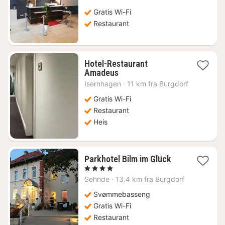
fra
853
Gratis Wi-Fi
kr.
Restaurant
Hotel-Restaurant
1
Amadeus
natt
Isernhagen
·
11 km fra Burgdorf
fra
897
Gratis Wi-Fi
kr.
Restaurant
Heis
1
Parkhotel Bilm im Glück
natt
, 4 Stjerner
fra
Sehnde
·
13.4 km fra Burgdorf
1465
kr.
Svømmebasseng
Gratis Wi-Fi
Restaurant