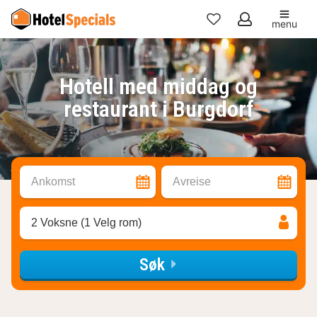
menu
Mine
favoritter
Hotell med middag og
restaurant i Burgdorf
Ankomst
Avreise
2 Voksne (1 Velg rom)
Søk