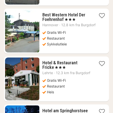
Best Western Hotel Der
1
Foehrenhof
, 3 Stjerner
natt
Hannover
·
12.8 km fra Burgdorf
fra
836
Gratis Wi-Fi
kr.
Restaurant
Sykkelutleie
Hotel & Restaurant
1
Fricke
, 3 Stjerner
natt
Lehrte
·
12.3 km fra Burgdorf
fra
1388
Gratis Wi-Fi
kr.
Restaurant
Heis
1
Hotel am Springhorstsee