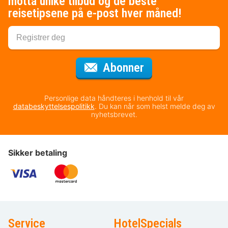
motta unike tilbud og de beste
reisetipsene på e-post hver måned!
for nyhetsbrevet
Abonner
Personlige data håndteres i henhold til vår
databeskyttelsespolitikk
. Du kan når som helst melde deg av
nyhetsbrevet.
Sikker betaling
Service
HotelSpecials