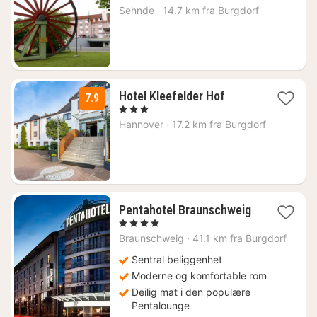
fra
Sehnde
·
14.7 km fra Burgdorf
1392
kr.
1
Hotel Kleefelder Hof
7.9
natt
, 3 Stjerner
fra
Hannover
·
17.2 km fra Burgdorf
926
kr.
Pentahotel Braunschweig
1
, 4 Stjerner
natt
Braunschweig
·
41.1 km fra Burgdorf
fra
1022
Sentral beliggenhet
kr.
Moderne og komfortable rom
Deilig mat i den populære
Pentalounge