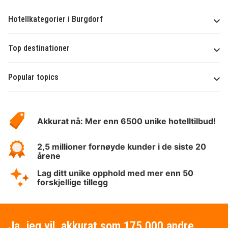
Hotellkategorier i Burgdorf
Top destinationer
Popular topics
Om
Hotelspecials
Akkurat nå: Mer enn 6500 unike hotelltilbud!
2,5 millioner fornøyde kunder i de siste 20
årene
Lag ditt unike opphold med mer enn 50
forskjellige tillegg
Ja, jeg vil, akkurat som 175 000 andre,