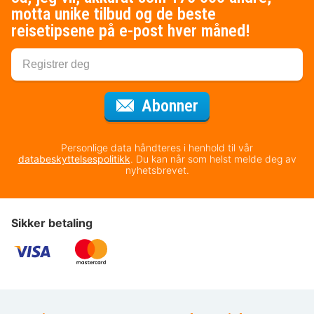
motta unike tilbud og de beste
reisetipsene på e-post hver måned!
for nyhetsbrevet
Abonner
Personlige data håndteres i henhold til vår
databeskyttelsespolitikk
. Du kan når som helst melde deg av
nyhetsbrevet.
Sikker betaling