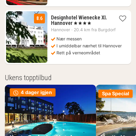
Designhotel Wienecke XI.
8.6
1
Hannover
, 4 Stjerner
natt
Hannover
·
20.4 km fra Burgdorf
fra
1147
Nær messen
kr.
I umiddelbar nærhet til Hannover
Rett på verneområdet
Ukens topptilbud
4 dager igjen
Spa Special