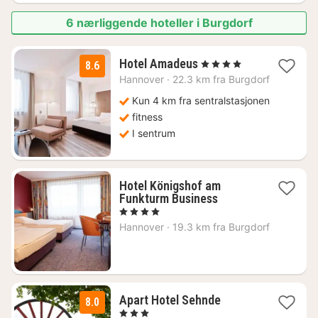
6 nærliggende hoteller i Burgdorf
1
Hotel Amadeus
, 4 Stjerner
8.6
natt
Hannover
·
22.3 km fra Burgdorf
fra
1226
Kun 4 km fra sentralstasjonen
kr.
fitness
I sentrum
Hotel Königshof am
1
Funkturm Business
natt
, 4 Stjerner
fra
Hannover
·
19.3 km fra Burgdorf
1367
kr.
1
Apart Hotel Sehnde
8.0
natt
, 3 Stjerner