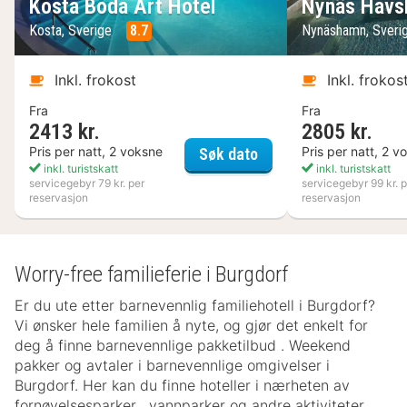
Kosta Boda Art Hotel
Nynäs Havs
Kosta, Sverige
8.7
Nynäshamn, Sveri
Inkl. frokost
Inkl. frokos
Fra
Fra
2413 kr.
2805 kr.
Kosta Boda Art Hotel
Pris per natt, 2 voksne
Pris per natt, 2 v
Søk dato
inkl. turistskatt
inkl. turistskatt
servicegebyr 79 kr. per
servicegebyr 99 kr. p
reservasjon
reservasjon
Worry-free familieferie i Burgdorf
Er du ute etter barnevennlig familiehotell i Burgdorf?
Vi ønsker hele familien å nyte, og gjør det enkelt for
deg å finne barnevennlige pakketilbud . Weekend
pakker og avtaler i barnevennlige omgivelser i
Burgdorf. Her kan du finne hoteller i nærheten av
fornøyelsesparker , vannparker og andre aktiviteter