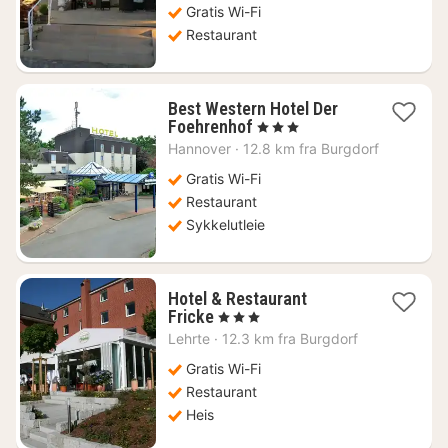
Gratis Wi-Fi
Restaurant
Best Western Hotel Der
1
Foehrenhof
, 3 Stjerner
natt
Hannover
·
12.8 km fra Burgdorf
fra
837
Gratis Wi-Fi
kr.
Restaurant
Sykkelutleie
Hotel & Restaurant
1
Fricke
, 3 Stjerner
natt
Lehrte
·
12.3 km fra Burgdorf
fra
1391
Gratis Wi-Fi
kr.
Restaurant
Heis