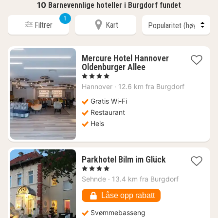
10
Barnevennlige hoteller i Burgdorf fundet
1
Filtrer
Kart
Mercure Hotel Hannover
1
Oldenburger Allee
natt
, 4 Stjerner
fra
Hannover
·
12.6 km fra Burgdorf
772
kr.
Gratis Wi-Fi
Restaurant
Heis
1
Parkhotel Bilm im Glück
natt
, 4 Stjerner
fra
Sehnde
·
13.4 km fra Burgdorf
1512
kr.
Låse opp rabatt
Svømmebasseng