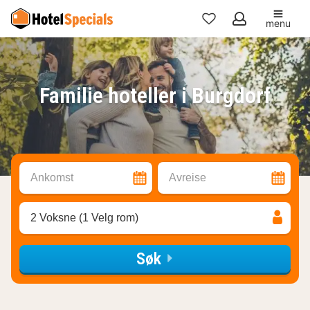
menu
Mine
favoritter
Familie hoteller i Burgdorf
Ankomst
Avreise
2 Voksne (1 Velg rom)
Søk