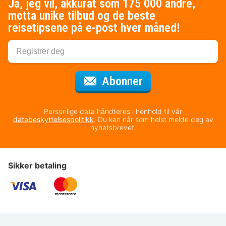
Ja, jeg vil, akkurat som 175 000 andre,
motta unike tilbud og de beste
reisetipsene på e-post hver måned!
for nyhetsbrevet
Abonner
Personlige data håndteres i henhold til vår
databeskyttelsespolitikk
. Du kan når som helst melde deg av
nyhetsbrevet.
Sikker betaling