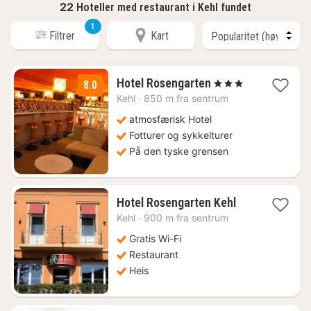
22
Hoteller med restaurant i Kehl fundet
1
Filtrer
Kart
1
Hotel Rosengarten
, 3 Stjerner
8.0
natt
Kehl
·
850 m fra sentrum
fra
1595
atmosfærisk Hotel
kr.
Fotturer og sykkelturer
På den tyske grensen
1
Hotel Rosengarten Kehl
natt
Kehl
·
900 m fra sentrum
fra
1233
Gratis Wi-Fi
kr.
Restaurant
Heis