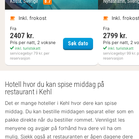
Kosta, Sverige
8.7
Nynäshamn, Sveri
Inkl. frokost
Inkl. frokos
Fra
Fra
2407 kr.
2799 kr.
Kosta Boda Art Hotel
Pris per natt, 2 voksne
Pris per natt, 2 v
Søk dato
inkl. turistskatt
inkl. turistskatt
servicegebyr 79 kr. per
servicegebyr 99 kr. p
reservasjon
reservasjon
Hotell hvor du kan spise middag på
restaurant i Kehl
Det er mange hoteller i Kehl hvor dere kan spise
middag. Du kan bestille middagen separat eller som en
pakke direkte når du bestiller rommet. Vennligst les
menyene og avgjør på forhånd hva dere vil ha om
mulig. Sjekk også at restauranten er åpen dagene dere