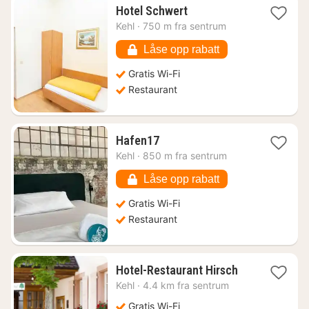
1
Hotel Schwert
natt
Kehl
·
750 m fra sentrum
fra
770
Låse opp rabatt
kr.
Gratis Wi-Fi
Restaurant
1
Hafen17
natt
Kehl
·
850 m fra sentrum
fra
1235
Låse opp rabatt
kr.
Gratis Wi-Fi
Restaurant
1
Hotel-Restaurant Hirsch
natt
Kehl
·
4.4 km fra sentrum
fra
1135
Gratis Wi-Fi