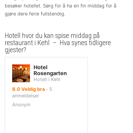
besøker hotellet. Sørg for å ha en fin middag for å
gjøre dere ferie fullstendig.
Hotell hvor du kan spise middag på
restaurant i Kehl – Hva synes tidligere
gjester?
Hotel
Rosengarten
Hotell i Kehl
av
8.0
Veldig bra
‐
5
10,
anmeldelser
Anonym