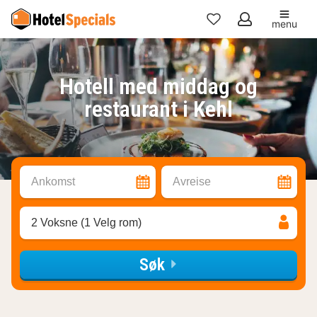
menu
Mine
favoritter
Hotell med middag og
restaurant i Kehl
Ankomst
Avreise
2 Voksne (1 Velg rom)
Søk