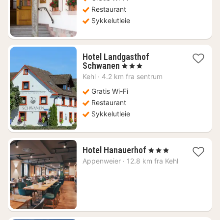
kr.
Restaurant
Sykkelutleie
Hotel Landgasthof
1
Schwanen
, 3 Stjerner
natt
Kehl
·
4.2 km fra sentrum
fra
1136
Gratis Wi-Fi
kr.
Restaurant
Sykkelutleie
1
Hotel Hanauerhof
, 3 Stjerner
natt
Appenweier
·
12.8 km fra Kehl
fra
782
kr.