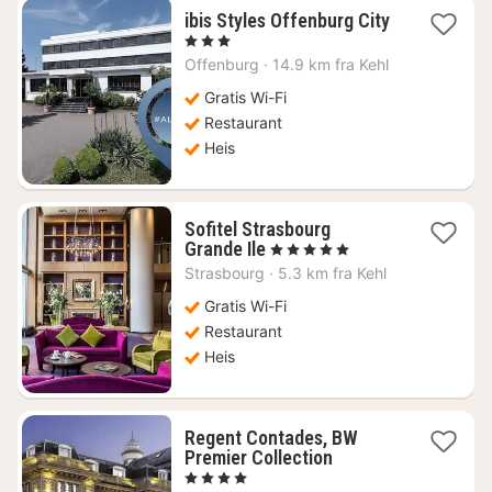
ibis Styles Offenburg City
1
, 3 Stjerner
natt
Offenburg
·
14.9 km fra Kehl
fra
722
Gratis Wi-Fi
kr.
Restaurant
Heis
Sofitel Strasbourg
1
Grande Ile
, 5 Stjerner
natt
Strasbourg
·
5.3 km fra Kehl
fra
1772
Gratis Wi-Fi
kr.
Restaurant
Heis
Regent Contades, BW
1
Premier Collection
natt
, 4 Stjerner