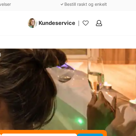
velser
Bestill raskt og enkelt
Kundeservice
Mine
favoritter
l