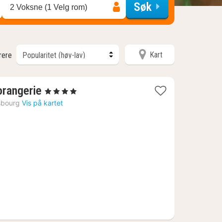
Søk
2 Voksne (1 Velg rom)
Kart
trere
1
lorangerie
, 4 Stjerner
natt
sbourg
Vis på kartet
fra
1854
kr.