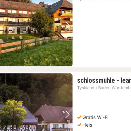
fra
3428
kr.
Forrige bilde
Neste bilde
schlossmühle - lea
Tyskland
›
Baden Wurttemb
Gratis Wi-Fi
Forrige bilde
Neste bilde
Heis