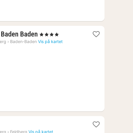
1
e Baden Baden
, 4 Stjerner
natt
erg
›
Baden-Baden
Vis på kartet
fra
3135
kr.
erg
›
Feldberg
Vis på kartet