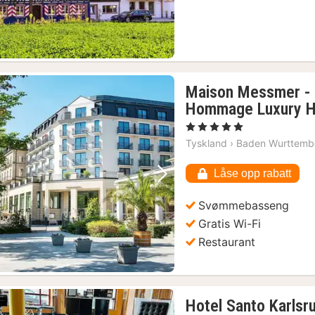
Maison Messmer - e
Hommage Luxury Ho
, 5 Stjerner
Tyskland
›
Baden Wurttemb
Låse opp rabatt
Forrige bilde
Neste bilde
Svømmebasseng
Gratis Wi-Fi
Restaurant
Hotel Santo Karlsr