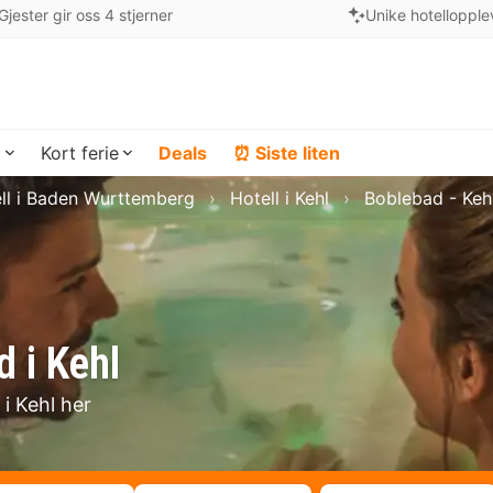
Gjester gir oss 4 stjerner
Unike hotellopple
a
Kort ferie
Deals
⏰ Siste liten
ll i Baden Wurttemberg
Hotell i Kehl
Boblebad - Keh
 i Kehl
 i Kehl her