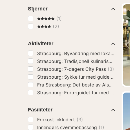
Stjerner
5 Stjerner
(1)
4 Stjerner
(2)
Aktiviteter
Strasbourg: Byvandring med lokal guide
(
Strasbourg: 7-dagers City Pass
(3)
St
Strasbourg: Euro-guidet tur med Segway
Fasiliteter
Frokost inkludert
(3)
Innendørs svømmebasseng
(1)