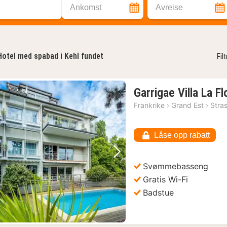
Ankomst
Avreise
Hotel med spabad i Kehl fundet
Fil
Garrigae Villa La F
Frankrike
›
Grand Est
›
Stra
Låse opp rabatt
Forrige bilde
Neste bilde
Svømmebasseng
Gratis Wi-Fi
Badstue