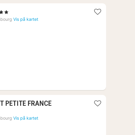
erner
t
sbourg
Vis på kartet
1
1
NT PETITE FRANCE
natt
fra
sbourg
Vis på kartet
8259
kr.