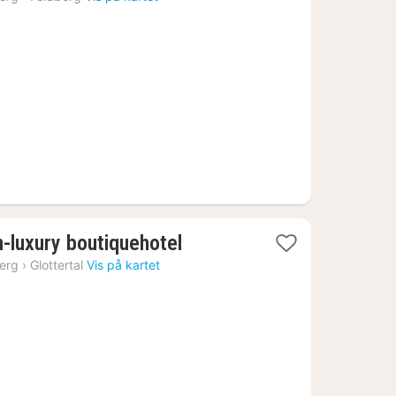
1
n-luxury boutiquehotel
natt
erg
›
Glottertal
Vis på kartet
fra
2430
kr.