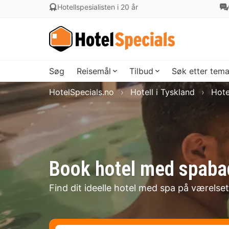
Hotellspesialisten i 20 år
Søg
Reisemål
Tilbud
Søk etter tem
HotelSpecials.no
Hotell i Tyskland
Hote
Book hotel med spabad
Find dit ideelle hotel med spa på værelset