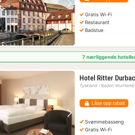
Forrige bilde
Neste bilde
Gratis Wi-Fi
Restaurant
Badstue
7 nærliggende hoteller
Hotel Ritter Durba
Tyskland
›
Baden Wurttemb
Låse opp rabatt
Forrige bilde
Neste bilde
Svømmebasseng
Gratis Wi-Fi