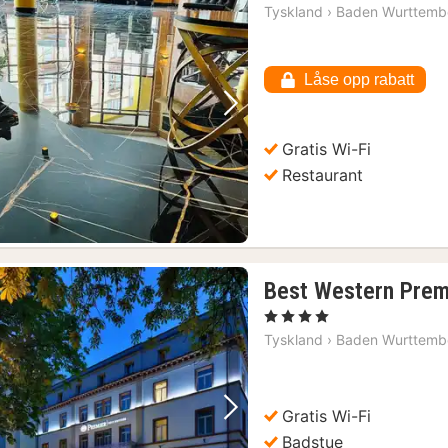
Tyskland
›
Baden Wurttemb
Låse opp rabatt
Forrige bilde
Neste bilde
Gratis Wi-Fi
Restaurant
Best Western Premi
, 4 Stjerner
Tyskland
›
Baden Wurttemb
Gratis Wi-Fi
Forrige bilde
Neste bilde
Badstue