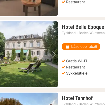
Restaurant
Hotel Belle Epoqu
Tyskland
›
Baden Wurttemb
Låse opp rabatt
Forrige bilde
Neste bilde
Gratis Wi-Fi
Restaurant
Sykkelutleie
1
Hotel Tannhof
natt
Tyskland
›
Baden Wurttemb