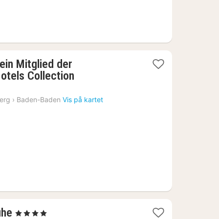
in Mitglied der
1
tels Collection
natt
fra
erg
›
Baden-Baden
Vis på kartet
11182
kr.
1
uhe
, 4 Stjerner