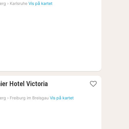
natt
erg
›
Karlsruhe
Vis på kartet
fra
1603
kr.
1
er Hotel Victoria
natt
fra
erg
›
Freiburg im Breisgau
Vis på kartet
2805
kr.