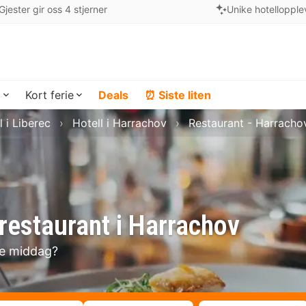
Gjester gir oss 4 stjerner
Unike hotellopple
a
Kort ferie
Deals
⏰ Siste liten
l i Liberec
Hotell i Harrachov
Restaurant - Harracho
restaurant i Harrachov
se middag?