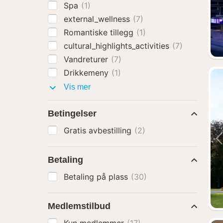
Spa
(1)
external_wellness
(7)
Romantiske tillegg
(1)
cultural_highlights_activities
(7)
Vandreturer
(7)
Drikkemeny
(1)
Pakker
Vis mer
med
Betingelser
Gratis avbestilling
(2)
Betaling
Betaling på plass
(30)
Medlemstilbud