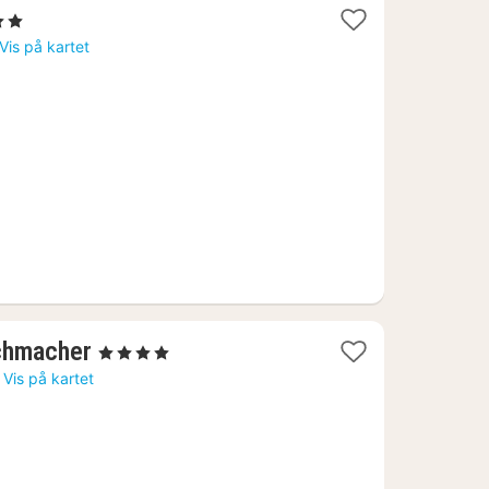
tjerner
tt
Vis på kartet
30
1
chmacher
, 4 Stjerner
natt
Vis på kartet
fra
1122
kr.