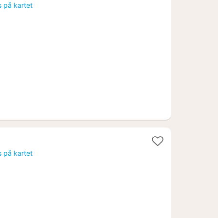
natt
s på kartet
fra
888
kr.
s på kartet