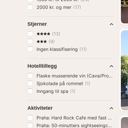
2000 kr. og mer
(17)
Stjerner
4 Stjerner
(13)
3 Stjerner
(9)
Ingen klassifisering
(11)
Hotelltillegg
Flaske musserende vin (Cava/Prosecco)
(
Sjokolade på rommet
(1)
Inngang til spa
(1)
Aktiviteter