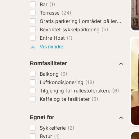
Bar
(1)
Terrasse
(24)
Gratis parkering i området på lørdager o
Bevoktet sykkelparkering
(5)
Entre Host
(1)
Fasiliteter
Vis mindre
Romfasiliteter
Balkong
(6)
Luftkondisjonering
(18)
Tilgjenglig for rullestolbrukere
(6)
Kaffe og te fasiliteter
(8)
Egnet for
Sykkelferie
(2)
Bytur
(1)