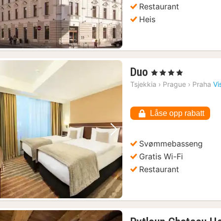
Restaurant
Heis
g søndager
(3)
1
Duo
, 4 Stjerner
natt
Tsjekkia
›
Prague
›
Praha
Vi
fra
579
Låse opp rabatt
kr.
Forrige bilde
Neste bilde
Svømmebasseng
Gratis Wi-Fi
Restaurant