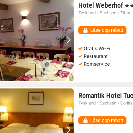
1
Hotel Weberhof
, 3 S
na
Tyskland
›
Sachsen
›
Zittau
fra
10
Låse opp rabatt
kr.
Forrige bilde
Neste bilde
Gratis Wi-Fi
Restaurant
Romservice
Romantik Hotel Tu
Tyskland
›
Sachsen
›
Görlitz
Låse opp rabatt