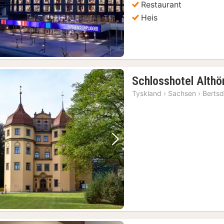
Restaurant
Heis
Schlosshotel Althö
Tyskland
›
Sachsen
›
Bertsd
Forrige bilde
Neste bilde