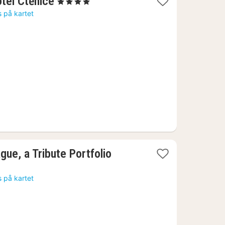
1
tel Ctěnice
, 4 Stjerner
natt
s på kartet
fra
860
kr.
e, a Tribute Portfolio
s på kartet