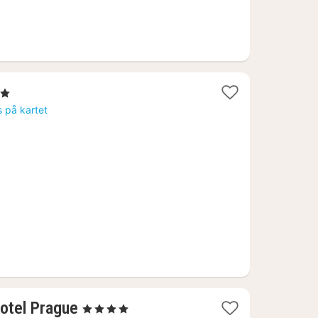
erner
t
s på kartet
7
1
otel Prague
, 4 Stjerner