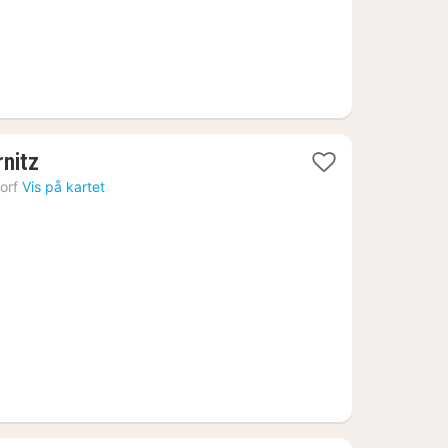
1
rnitz
natt
orf
Vis på kartet
fra
1090
kr.