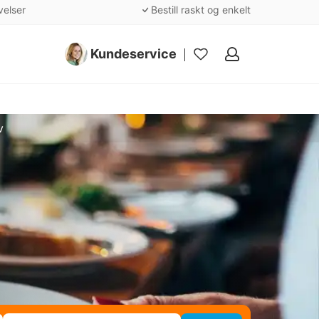
velser
Bestill raskt og enkelt
Kundeservice
Mine
favoritter
v