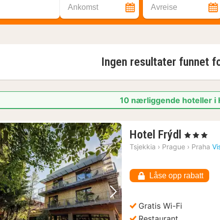
Ankomst
Avreise
Ingen resultater funnet f
10 nærliggende hoteller i
1
Hotel Frýdl
, 3 Stjerner
natt
Tsjekkia
›
Prague
›
Praha
Vi
fra
456
Låse opp rabatt
kr.
Forrige bilde
Neste bilde
Gratis Wi-Fi
Restaurant