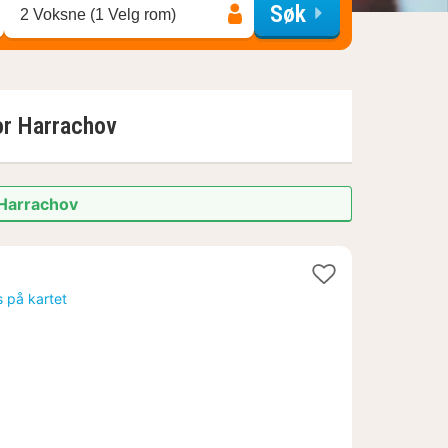
Søk
2 Voksne (1 Velg rom)
or
Harrachov
 Harrachov
s på kartet