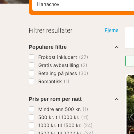
Søk hotell, region eller by
Filtrer resultater
Fjerne
Populære filtre
Frokost inkludert
(27)
Gratis avbestilling
(2)
Betaling på plass
(30)
Romantisk
(1)
Pris per rom per natt
Mindre enn 500 kr.
(1)
500 kr. til 1000 kr.
(11)
1000 kr. til 1500 kr.
(24)
1500 kr. til 2000 kr.
(24)