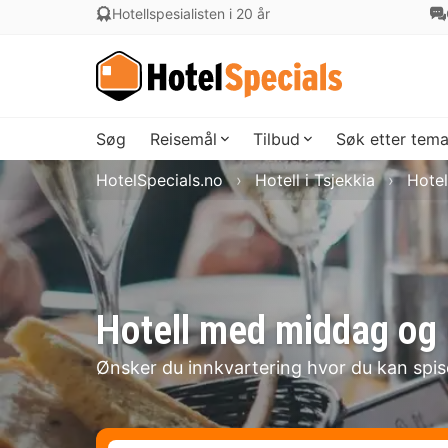
Hotellspesialisten i 20 år
Søg
Reisemål
Tilbud
Søk etter tem
HotelSpecials.no
Hotell i Tsjekkia
Hotel
Hotell med middag og 
Ønsker du innkvartering hvor du kan spi