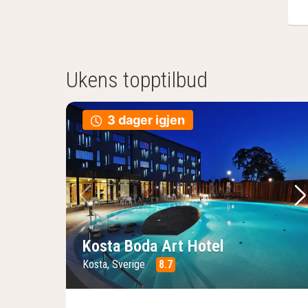
Ukens topptilbud
3 dager igjen
Forrige bilde
Ne
Kosta Boda Art Hotel
Kosta, Sverige
8.7