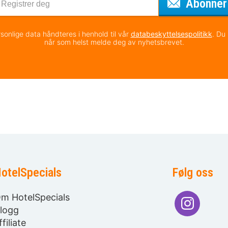
Abonner
sonlige data håndteres i henhold til vår
databeskyttelsespolitikk
. Du
når som helst melde deg av nyhetsbrevet.
otelSpecials
Følg oss
m HotelSpecials
logg
ffiliate