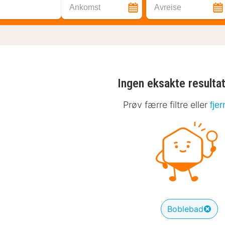
Ankomst
Avreise
Ingen eksakte resulta
Prøv færre filtre eller
fjer
Boblebad