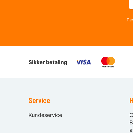
Per
Sikker betaling
Service
H
Kundeservice
O
B
a