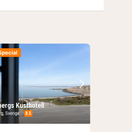
Special
e
rrige bilde
Neste bilde
bergs Kusthotell
rg, Sverige
8.5