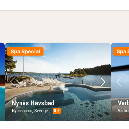
Spa Special
Spa 
ste bilde
Forrige bilde
Neste bild
Fo
Nynäs Havsbad
Var
Nynäshamn, Sverige
8.8
Varbe