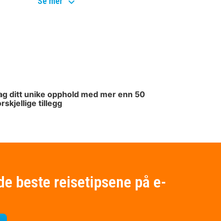
popular
Se mer
topics
ag ditt unike opphold med mer enn 50
orskjellige tillegg
de beste reisetipsene på e-