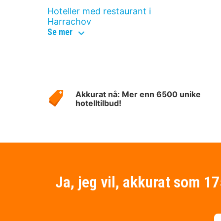
Hoteller med restaurant i
Harrachov
hotellkategorier
Se mer
i
harrachov
Om
Hotelspecials
Akkurat nå: Mer enn 6500 unike
hotelltilbud!
Ja, jeg vil, akkurat som 1