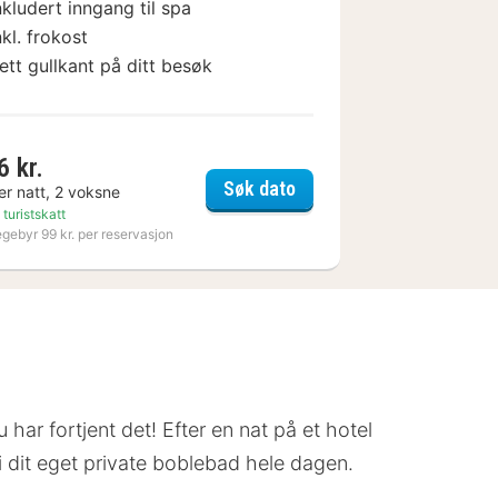
nkludert inngang til spa
nkl. frokost
ett gullkant på ditt besøk
6 kr.
ad
Varbergs Kusthotell
Søk dato
er natt, 2 voksne
 turistskatt
egebyr 99 kr. per reservasjon
 har fortjent det! Efter en nat på et hotel
i dit eget private boblebad hele dagen.