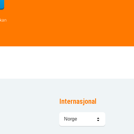
for nyhetsbrevet
 kan
Internasjonal
Språkvalg