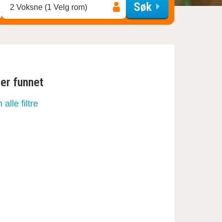
Søk
2 Voksne (1 Velg rom)
ter funnet
n alle filtre