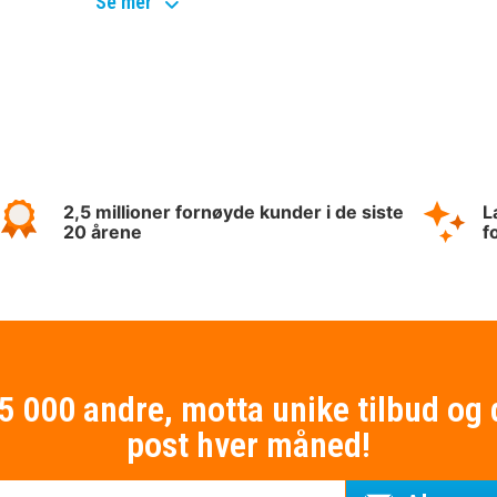
top
Se mer
destinationer
2,5 millioner fornøyde kunder i de siste
L
20 årene
f
75 000 andre, motta unike tilbud og 
post hver måned!