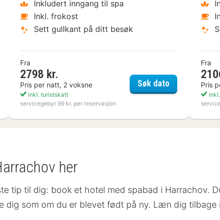
Inkludert inngang til spa
I
Inkl. frokost
I
Sett gullkant på ditt besøk
S
Fra
Fra
2798 kr.
210
ta Boda Art Hotel
Nynäs Havsb
Søk dato
Pris per natt, 2 voksne
Pris p
inkl. turistskatt
inkl.
servicegebyr 99 kr. per reservasjon
servic
Harrachov her
ste tip til dig: book et hotel med spabad i Harrachov. Du
le dig som om du er blevet født på ny. Læn dig tilbage 