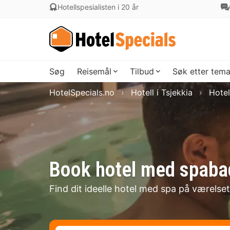
Hotellspesialisten i 20 år
Søg
Reisemål
Tilbud
Søk etter tem
HotelSpecials.no
Hotell i Tsjekkia
Hotel
Book hotel med spaba
Find dit ideelle hotel med spa på værelse