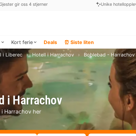
Gjester gir oss 4 stjerner
Unike hotellopple
a
Kort ferie
Deals
⏰ Siste liten
l i Liberec
Hotell i Harrachov
Boblebad - Harrachov
d i Harrachov
t i Harrachov her