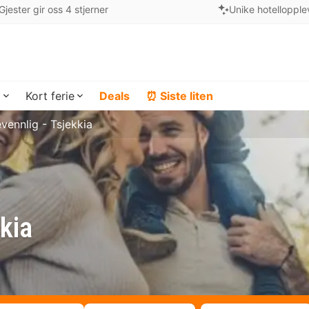
Gjester gir oss 4 stjerner
Unike hotellopple
a
Kort ferie
Deals
⏰ Siste liten
vennlig - Tsjekkia
kkia