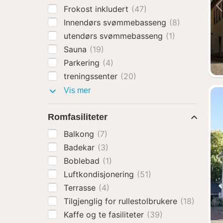
Frokost inkludert
(47)
Innendørs svømmebasseng
(8)
utendørs svømmebasseng
(1)
Sauna
(19)
Parkering
(4)
treningssenter
(20)
Fasiliteter
Vis mer
Romfasiliteter
Balkong
(7)
Badekar
(3)
Boblebad
(1)
Luftkondisjonering
(51)
Terrasse
(4)
Tilgjenglig for rullestolbrukere
(18)
Kaffe og te fasiliteter
(39)