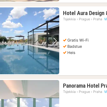
Hotel Aura Design 
Tsjekkia
›
Prague
›
Praha
V
Gratis Wi-Fi
Forrige bilde
Neste bilde
Badstue
Heis
Panorama Hotel Pr
Tsjekkia
›
Prague
›
Praha
V