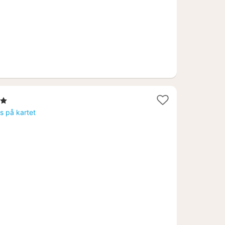
erner
t
is på kartet
7