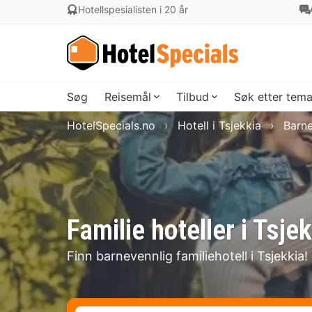
Hotellspesialisten i 20 år
Søg
Reisemål
Tilbud
Søk etter tem
HotelSpecials.no
Hotell i Tsjekkia
Barne
Familie hoteller i Tsje
Finn barnevennlig familiehotell i Tsjekkia!