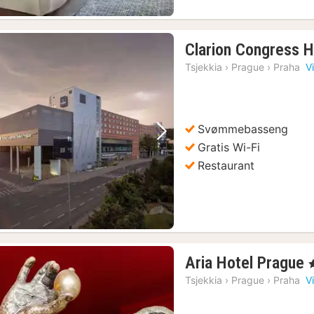
Clarion Congress H
Tsjekkia
›
Prague
›
Praha
V
Svømmebasseng
Forrige bilde
Neste bilde
Gratis Wi-Fi
Restaurant
Aria Hotel Prague
,
Tsjekkia
›
Prague
›
Praha
V