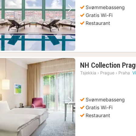
Svømmebasseng
Forrige bilde
Neste bilde
Gratis Wi-Fi
Restaurant
NH Collection Pra
Tsjekkia
›
Prague
›
Praha
V
Svømmebasseng
Forrige bilde
Neste bilde
Gratis Wi-Fi
Restaurant