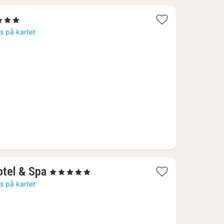
tjerner
tt
is på kartet
a
11
1
otel & Spa
, 5 Stjerner
natt
is på kartet
fra
2492
kr.