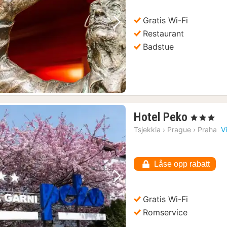
k
Gratis Wi-Fi
Forrige bilde
Neste bilde
Restaurant
Badstue
1
Hotel Peko
, 3 Stjerner
natt
Tsjekkia
›
Prague
›
Praha
V
fra
627
kr.
Låse opp rabatt
Forrige bilde
Neste bilde
Gratis Wi-Fi
Romservice