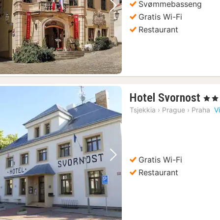
Svømmebasseng
Forrige bilde
Neste bilde
Gratis Wi-Fi
Restaurant
1
Hotel Svornost
, 3 Stj
nat
Tsjekkia
›
Prague
›
Praha
V
fra
67
kr.
Gratis Wi-Fi
Forrige bilde
Neste bilde
Restaurant