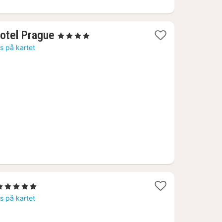
1
otel Prague
, 4 Stjerner
natt
is på kartet
fra
889
kr.
1
 5 Stjerner
natt
is på kartet
fra
2371