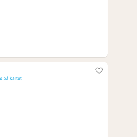
r.
is på kartet