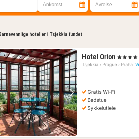
Ankomst
Avreise
Barnevennlige hoteller i Tsjekkia fundet
1
Hotel Orion
, 4 Stjerner
natt
Tsjekkia
›
Prague
›
Praha
V
fra
1148
kr.
Gratis Wi-Fi
Forrige bilde
Neste bilde
Badstue
Sykkelutleie