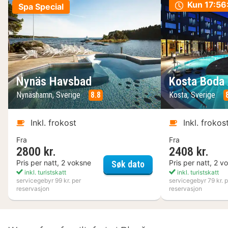
Kun
17:56
Spa Special
Nynäs Havsbad
Kosta Boda 
Nynäshamn, Sverige
8.8
Kosta, Sverige
Inkl. frokost
Inkl. frokos
Fra
Fra
2800 kr.
2408 kr.
Nynäs Havsbad
Pris per natt, 2 voksne
Pris per natt, 2 v
Søk dato
inkl. turistskatt
inkl. turistskatt
servicegebyr 99 kr. per
servicegebyr 79 kr. p
reservasjon
reservasjon