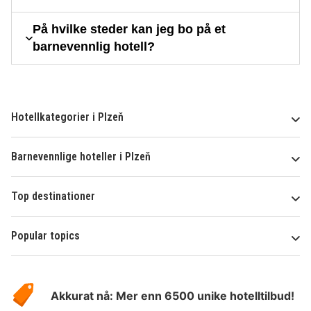
På hvilke steder kan jeg bo på et
barnevennlig hotell?
Hotellkategorier i Plzeň
Barnevennlige hoteller i Plzeň
Top destinationer
Popular topics
Om
Hotelspecials
Akkurat nå: Mer enn 6500 unike hotelltilbud!