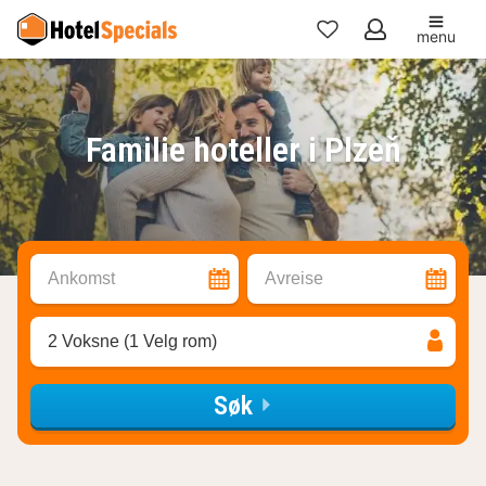
menu
Mine
favoritter
Familie hoteller i Plzeň
Ankomst
Avreise
2 Voksne (1 Velg rom)
Søk