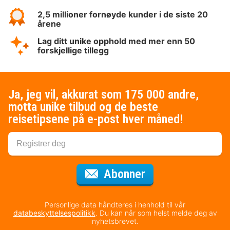
2,5 millioner fornøyde kunder i de siste 20
årene
Lag ditt unike opphold med mer enn 50
forskjellige tillegg
Ja, jeg vil, akkurat som 175 000 andre,
motta unike tilbud og de beste
reisetipsene på e-post hver måned!
for nyhetsbrevet
Abonner
Personlige data håndteres i henhold til vår
databeskyttelsespolitikk
. Du kan når som helst melde deg av
nyhetsbrevet.