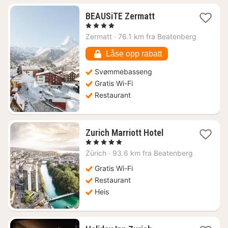
1
BEAUSiTE Zermatt
natt
, 4 Stjerner
fra
Zermatt
·
76.1 km fra Beatenberg
4245
kr.
Låse opp rabatt
Svømmebasseng
Gratis Wi-Fi
Restaurant
1
Zurich Marriott Hotel
natt
, 5 Stjerner
fra
Zürich
·
93.6 km fra Beatenberg
5074
kr.
Gratis Wi-Fi
Restaurant
Heis