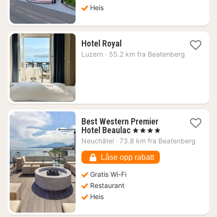
Heis
1
Hotel Royal
natt
Luzern
·
55.2 km fra Beatenberg
fra
3038
kr.
Best Western Premier
1
Hotel Beaulac
, 4 Stjerner
natt
Neuchâtel
·
73.8 km fra Beatenberg
fra
2209
Låse opp rabatt
kr.
Gratis Wi-Fi
Restaurant
Heis