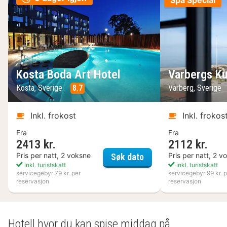
Spa Special
Kosta Boda Art Hotel
Varbergs Ku
Kosta, Sverige
8.7
Varberg, Sverige
Inkl. frokost
Inkl. frokos
Fra
Fra
2413 kr.
2112 kr.
Kosta Boda Art Hotel
Pris per natt, 2 voksne
Pris per natt, 2 v
Søk dato
inkl. turistskatt
inkl. turistskatt
servicegebyr 79 kr. per
servicegebyr 99 kr. p
reservasjon
reservasjon
Hotell hvor du kan spise middag på