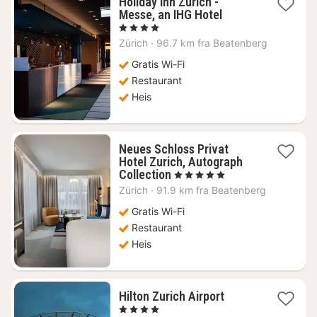
Holiday Inn Zurich -
1
Messe, an IHG Hotel
natt
, 4 Stjerner
fra
Zürich
·
96.7 km fra Beatenberg
1549
kr.
Gratis Wi-Fi
Restaurant
Heis
Neues Schloss Privat
Hotel Zurich, Autograph
1
Collection
, 5 Stjerner
natt
Zürich
·
91.9 km fra Beatenberg
fra
4637
Gratis Wi-Fi
kr.
Restaurant
Heis
1
Hilton Zurich Airport
natt
, 4 Stjerner