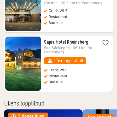
fra
Opfikon
·
99.9 km fra Beatenberg
1443
kr.
Gratis Wi-Fi
Restaurant
Badstue
1
Sapia Hotel Rheinsberg
natt
Bad Säckingen
·
96.1 km fra
fra
Beatenberg
1611
kr.
Låse opp rabatt
Gratis Wi-Fi
Restaurant
Badstue
Ukens topptilbud
3 dager igjen