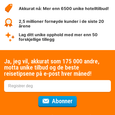
Hotelspecials
Akkurat nå: Mer enn 6500 unike hotelltilbud!
2,5 millioner fornøyde kunder i de siste 20
årene
Lag ditt unike opphold med mer enn 50
forskjellige tillegg
Ja, jeg vil, akkurat som 175 000 andre,
motta unike tilbud og de beste
reisetipsene på e-post hver måned!
for nyhetsbrevet
Abonner