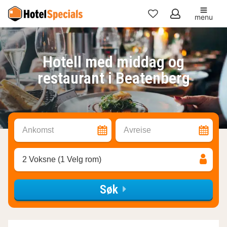
menu
Mine
favoritter
Hotell med middag og
restaurant i Beatenberg
Ankomst
Avreise
2 Voksne (1 Velg rom)
Søk