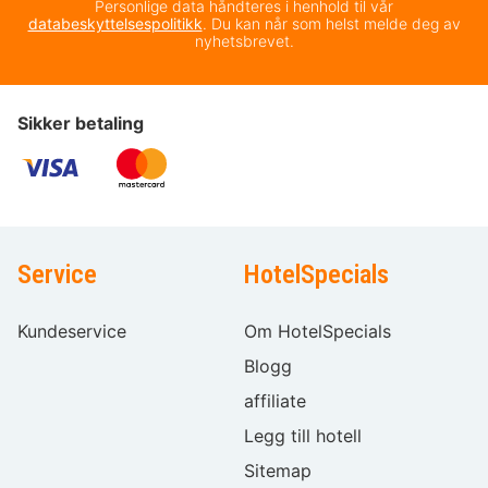
Personlige data håndteres i henhold til vår
databeskyttelsespolitikk
. Du kan når som helst melde deg av
nyhetsbrevet.
Sikker betaling
Service
HotelSpecials
Kundeservice
Om HotelSpecials
Blogg
affiliate
Legg till hotell
Sitemap