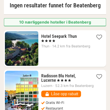
Ingen resultater funnet for
Beatenberg
10 nærliggende hoteller i Beatenberg
1
Hotel Seepark Thun
natt
, 4 Stjerner
fra
Thun
·
14.2 km fra Beatenberg
2305
kr.
Radisson Blu Hotel,
1
Lucerne
, 4 Stjerner
natt
Luzern
·
52.3 km fra Beatenberg
fra
2586
Låse opp rabatt
kr.
Gratis Wi-Fi
Restaurant