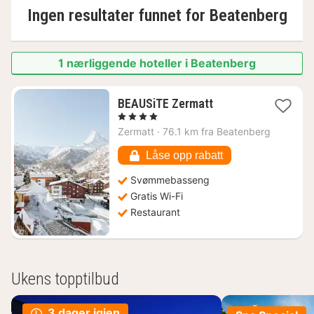
Ingen resultater funnet for
Beatenberg
1 nærliggende hoteller i Beatenberg
1
BEAUSiTE Zermatt
natt
, 4 Stjerner
fra
Zermatt
·
76.1 km fra Beatenberg
16517
kr.
Låse opp rabatt
Svømmebasseng
Gratis Wi-Fi
Restaurant
Ukens topptilbud
3 dager igjen