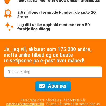
Akkurat nå: Mer enn 6500 unike hotelltilbud!
2,5 millioner fornøyde kunder i de siste 20
årene
Lag ditt unike opphold med mer enn 50
forskjellige tillegg
Ja, jeg vil, akkurat som 175 000 andre,
motta unike tilbud og de beste
reisetipsene på e-post hver måned!
for nyhetsbrevet
Abonner
Personlige data håndteres i henhold til vår
databeskyttelsespolitikk
. Du kan når som helst melde deg av