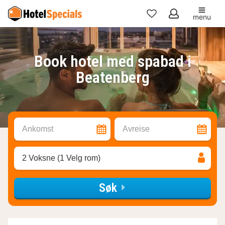
menu
Mine
favoritter
Book hotel med spabad i
Beatenberg
Ankomst
Avreise
2 Voksne (1 Velg rom)
Søk