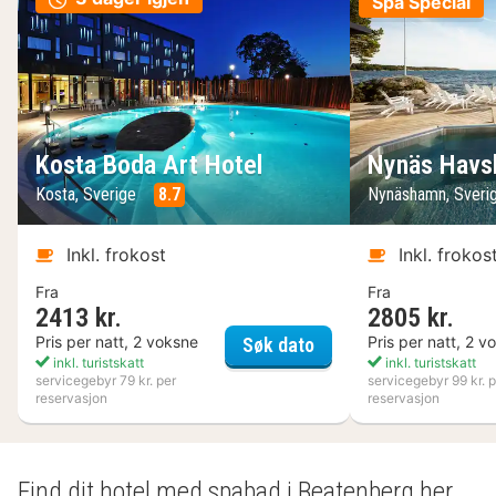
Spa Special
Kosta Boda Art Hotel
Nynäs Havs
Kosta, Sverige
8.7
Nynäshamn, Sveri
Inkl. frokost
Inkl. frokos
Fra
Fra
2413 kr.
2805 kr.
Kosta Boda Art Hotel
Pris per natt, 2 voksne
Pris per natt, 2 v
Søk dato
inkl. turistskatt
inkl. turistskatt
servicegebyr 79 kr. per
servicegebyr 99 kr. p
reservasjon
reservasjon
Find dit hotel med spabad i Beatenberg her