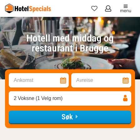
menu
Mine
favoritter
Hotell med middag og
restaurant i Brugge
Ankomst
Avreise
2 Voksne (1 Velg rom)
Søk