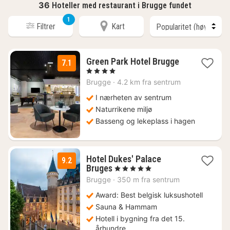
36
Hoteller med restaurant i Brugge fundet
1
Filtrer
Kart
1
Green Park Hotel Brugge
7.1
natt
, 4 Stjerner
fra
Brugge
·
4.2 km fra sentrum
1466
kr.
I nærheten av sentrum
Naturrikene miljø
Basseng og lekeplass i hagen
Hotel Dukes' Palace
9.2
1
Bruges
, 5 Stjerner
natt
Brugge
·
350 m fra sentrum
fra
2524
Award: Best belgisk luksushotell
kr.
Sauna & Hammam
Hotell i bygning fra det 15.
århundre