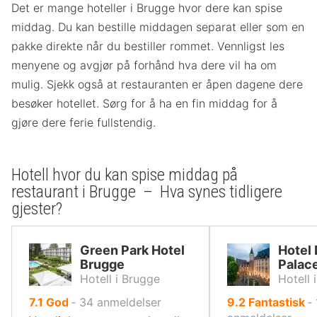
Det er mange hoteller i Brugge hvor dere kan spise
middag. Du kan bestille middagen separat eller som en
pakke direkte når du bestiller rommet. Vennligst les
menyene og avgjør på forhånd hva dere vil ha om
mulig. Sjekk også at restauranten er åpen dagene dere
besøker hotellet. Sørg for å ha en fin middag for å
gjøre dere ferie fullstendig.
Hotell hvor du kan spise middag på
restaurant i Brugge – Hva synes tidligere
gjester?
Green Park Hotel
Hotel 
Brugge
Palac
Hotell i Brugge
Hotell 
av
av
7.1
God
‐
34
anmeldelser
9.2
Fantastisk
‐
10,
10,