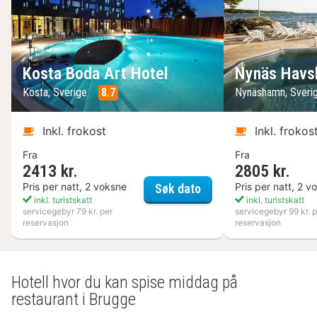
Kosta Boda Art Hotel
Nynäs Havs
Kosta, Sverige
8.7
Nynäshamn, Sveri
Inkl. frokost
Inkl. frokos
Fra
Fra
2413 kr.
2805 kr.
Kosta Boda Art Hotel
Pris per natt, 2 voksne
Pris per natt, 2 v
Søk dato
inkl. turistskatt
inkl. turistskatt
servicegebyr 79 kr. per
servicegebyr 99 kr. p
reservasjon
reservasjon
Hotell hvor du kan spise middag på
restaurant i Brugge