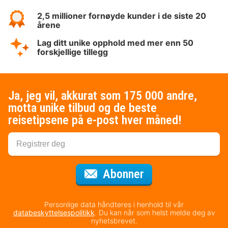
2,5 millioner fornøyde kunder i de siste 20
årene
Lag ditt unike opphold med mer enn 50
forskjellige tillegg
Ja, jeg vil, akkurat som 175 000 andre,
motta unike tilbud og de beste
reisetipsene på e-post hver måned!
for nyhetsbrevet
Abonner
Personlige data håndteres i henhold til vår
databeskyttelsespolitikk
. Du kan når som helst melde deg av
nyhetsbrevet.