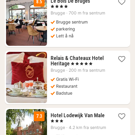
1
Le Bois De Bruges
8.5
natt
, 4 Stjerner
fra
Brugge
·
700 m fra sentrum
1521
kr.
Brugge sentrum
parkering
Lett å nå
Relais & Chateaux Hotel
1
Heritage
, 5 Stjerner
natt
Brugge
·
200 m fra sentrum
fra
3307
Gratis Wi-Fi
kr.
Restaurant
Badstue
1
Hotel Lodewijk Van Male
7.3
natt
, 3 Stjerner
fra
Brugge
·
4.2 km fra sentrum
1709