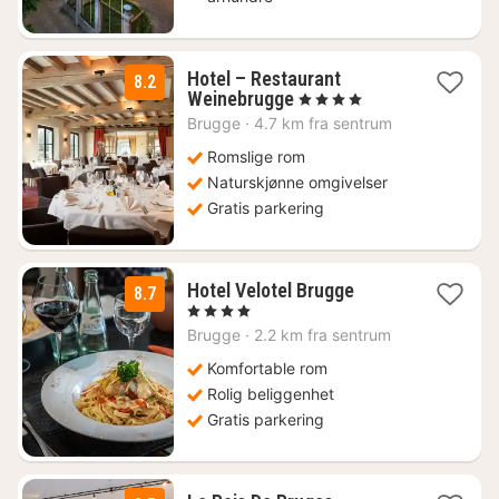
Hotel – Restaurant
8.2
2
Weinebrugge
, 4 Stjerner
netter
Brugge
·
4.7 km fra sentrum
fra
1158
Romslige rom
kr.
Naturskjønne omgivelser
Gratis parkering
1
Hotel Velotel Brugge
8.7
natt
, 4 Stjerner
fra
Brugge
·
2.2 km fra sentrum
1405
kr.
Komfortable rom
Rolig beliggenhet
Gratis parkering