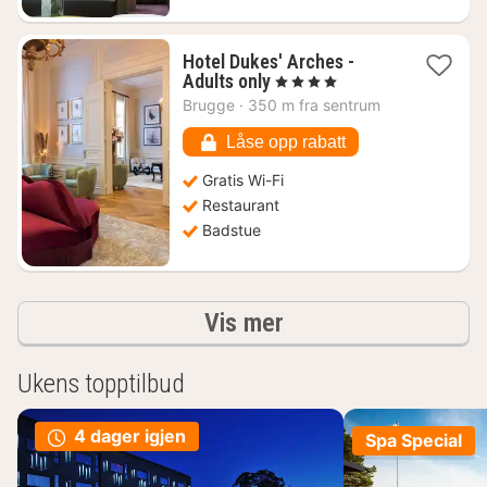
Hotel Dukes' Arches -
1
Adults only
, 4 Stjerner
natt
Brugge
·
350 m fra sentrum
fra
1545
Låse opp rabatt
kr.
Gratis Wi-Fi
Restaurant
Badstue
Resultater
Vis mer
Ukens topptilbud
4 dager igjen
Spa Special