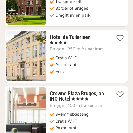
kr.
Tidligere slott
Border of Bruges
Omgitt av en park
1
Hotel de Tuilerieen
natt
, 4 Stjerner
fra
Brugge
·
250 m fra sentrum
2941
kr.
Gratis Wi-Fi
Restaurant
Heis
Crowne Plaza Bruges, an
1
IHG Hotel
, 4 Stjerner
natt
Brugge
·
150 m fra sentrum
fra
1339
Svømmebasseng
kr.
Gratis Wi-Fi
Restaurant