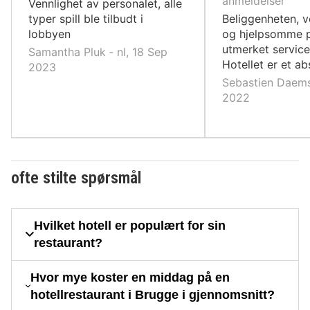
anmeldelser
Vennlighet av personalet, alle
typer spill ble tilbudt i
Beliggenheten, v
lobbyen
og hjelpsomme p
utmerket servic
Samantha Pluk ‐ nl, 18 Sep
Hotellet er et ab
2023
Sebastien Daems
2022
ofte stilte spørsmål
Hvilket hotell er populært for sin
restaurant?
Hvor mye koster en middag på en
hotellrestaurant i Brugge i gjennomsnitt?