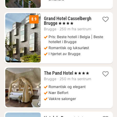
Grand Hotel Casselbergh
8.9
1
Brugge
, 4 Stjerner
natt
Brugge
·
250 m fra sentrum
fra
2046
Pris: Beste hotell i Belgia | Beste
kr.
hotellet i Brugge
Romantisk og luksuriøst
I hjertet av Brugge
1
The Pand Hotel
, 4 Stjerner
natt
Brugge
·
250 m fra sentrum
fra
2200
Romantisk og elegant
kr.
Nær Belfort
Vakkre salonger