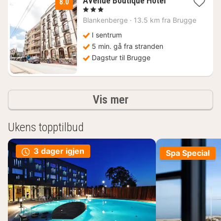
Avenue Boutique Hotel
8.0
natt
, 3 Stjerner
fra
Blankenberge
·
13.5 km fra Brugge
1089
kr.
I sentrum
5 min. gå fra stranden
Dagstur til Brugge
Resultater
Vis mer
Ukens topptilbud
3 dager igjen
Spa Special