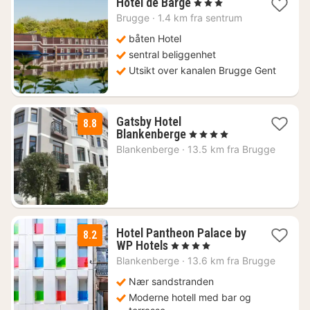
2
Hotel de Barge
, 3 Stjerner
netter
Brugge
·
1.4 km fra sentrum
fra
1320
båten Hotel
kr.
sentral beliggenhet
Utsikt over kanalen Brugge Gent
Gatsby Hotel
8.8
1
Blankenberge
, 4 Stjerner
natt
Blankenberge
·
13.5 km fra Brugge
fra
1837
kr.
Hotel Pantheon Palace by
8.2
2
WP Hotels
, 4 Stjerner
netter
Blankenberge
·
13.6 km fra Brugge
fra
1755
Nær sandstranden
kr.
Moderne hotell med bar og