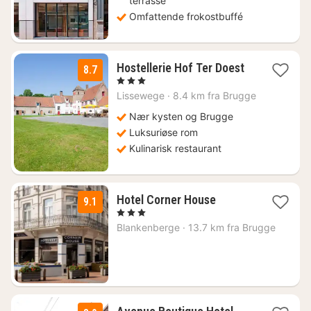
terrasse
Omfattende frokostbuffé
1
Hostellerie Hof Ter Doest
8.7
natt
, 3 Stjerner
fra
Lissewege
·
8.4 km fra Brugge
1705
kr.
Nær kysten og Brugge
Luksuriøse rom
Kulinarisk restaurant
1
Hotel Corner House
9.1
natt
, 3 Stjerner
fra
Blankenberge
·
13.7 km fra Brugge
1694
kr.
1