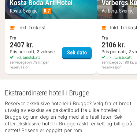
Kosta Boda Art Hotel
Varbergs Ku
Kosta, Sverige
8.7
Varberg, Sverige
Inkl. frokost
Inkl. frokos
Fra
Fra
2407 kr.
2106 kr.
Kosta Boda Art Hotel
Pris per natt, 2 voksne
Pris per natt, 2 v
Søk dato
inkl. turistskatt
inkl. turistskatt
servicegebyr 79 kr. per
servicegebyr 99 kr. p
reservasjon
reservasjon
Ekstraordinære hotell i Brugge
Reserver eksklusive hoteller i Brugge? Velg fra et bredt
utvalg av eksklusive pakketilbud fra ulike hoteller i
Brugge og unn deg en helg med alle fasiliteter. Søk
etter eksklusive hotell i Brugge raskt, enkelt og billig på
nettet! Prisene er oppgitt per rom.