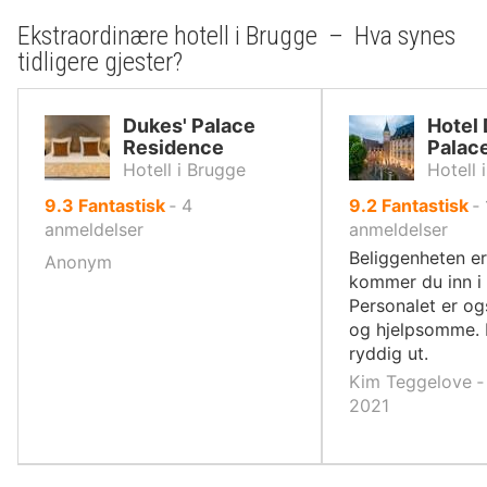
Ekstraordinære hotell i Brugge – Hva synes
tidligere gjester?
Dukes' Palace
Hotel 
Residence
Palac
Hotell i Brugge
Hotell 
av
av
9.3
Fantastisk
‐
4
9.2
Fantastisk
‐
10,
10,
anmeldelser
anmeldelser
Beliggenheten er 
Anonym
kommer du inn i
Personalet er og
og hjelpsomme.
ryddig ut.
Kim Teggelove ‐ 
2021