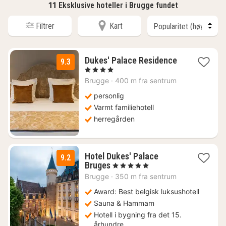
11
Eksklusive hoteller i Brugge fundet
Filtrer
Kart
1
Dukes' Palace Residence
9.3
natt
, 4 Stjerner
fra
Brugge
·
400 m fra sentrum
1705
kr.
personlig
Varmt familiehotell
herregården
Hotel Dukes' Palace
9.2
1
Bruges
, 5 Stjerner
natt
Brugge
·
350 m fra sentrum
fra
2519
Award: Best belgisk luksushotell
kr.
Sauna & Hammam
Hotell i bygning fra det 15.
århundre