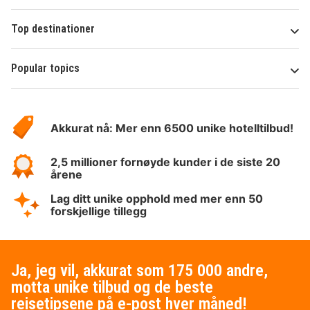
Top destinationer
Popular topics
Om
Hotelspecials
Akkurat nå: Mer enn 6500 unike hotelltilbud!
2,5 millioner fornøyde kunder i de siste 20
årene
Lag ditt unike opphold med mer enn 50
forskjellige tillegg
Ja, jeg vil, akkurat som 175 000 andre,
motta unike tilbud og de beste
reisetipsene på e-post hver måned!