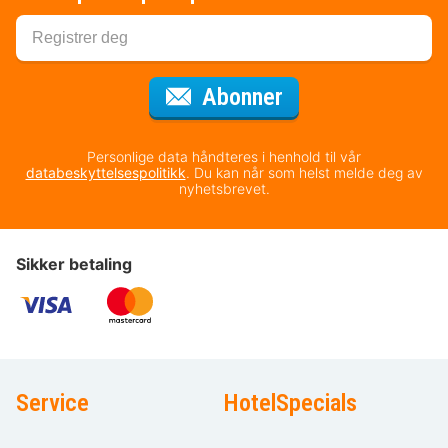
for nyhetsbrevet
Abonner
Personlige data håndteres i henhold til vår
databeskyttelsespolitikk
. Du kan når som helst melde deg av
nyhetsbrevet.
Sikker betaling
Service
HotelSpecials