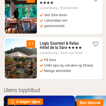
natt
, 4 Stjerner
fra
Luxemburg
›
Bourscheid
1848
kr.
Ved Sûre elven
Luksuriøse rom
gastronomisk
Logis Gourmet & Relax
7.7
1
Hôtel de la Sûre
, 4 Stjerner
natt
Luxemburg
›
Esch-sur-Sûre
fra
1782
På Sûre
kr.
Unikt spa og velvære og fitness
Mange aktiviteter
Ukens topptilbud
2 dager igjen
Spa Special