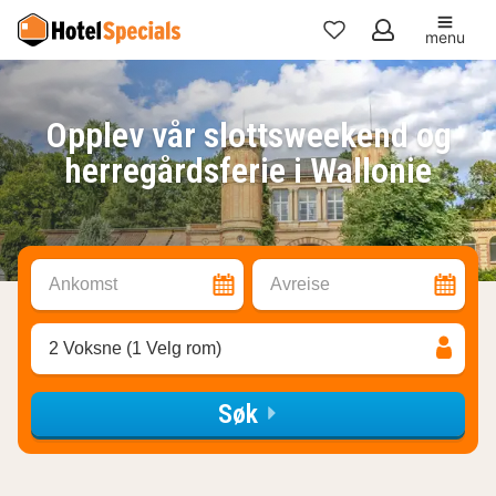
menu
Mine
favoritter
Opplev vår slottsweekend og
herregårdsferie i Wallonie
Ankomst
Avreise
2 Voksne (1 Velg rom)
Søk