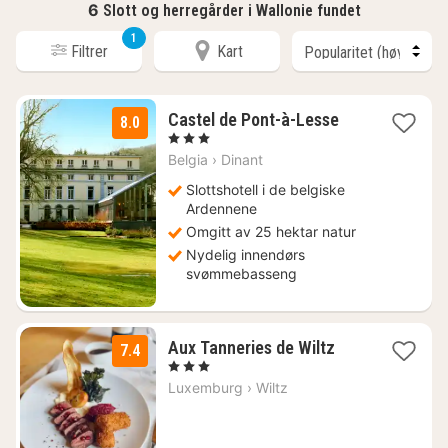
6
Slott og herregårder i Wallonie fundet
1
Filtrer
Kart
1
Castel de Pont-à-Lesse
8.0
natt
, 3 Stjerner
fra
Belgia
›
Dinant
1705
kr.
Slottshotell i de belgiske
Ardennene
Omgitt av 25 hektar natur
Nydelig innendørs
svømmebasseng
1
Aux Tanneries de Wiltz
7.4
natt
, 3 Stjerner
fra
Luxemburg
›
Wiltz
1207
kr.