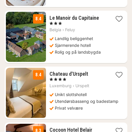
1
Le Manoir du Capitaine
8.4
natt
, 3 Stjerner
fra
Belgia
›
Feluy
1375
kr.
Landlig beliggenhet
Sjarmerende hotell
Rolig og på landsbygda
3
Chateau d'Urspelt
8.4
netter
, 4 Stjerner
fra
Luxemburg
›
Urspelt
1324
kr.
Unikt slottshotell
Utendørsbasseng og badestamp
Privat velvære
1
Cocoon Hotel Belair
8.3