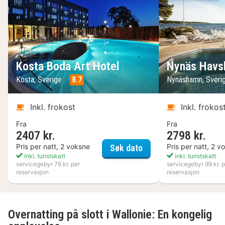
Kosta Boda Art Hotel
Nynäs Havs
Kosta, Sverige
8.7
Nynäshamn, Sveri
Inkl. frokost
Inkl. frokos
Fra
Fra
2407 kr.
2798 kr.
Kosta Boda Art Hotel
Pris per natt, 2 voksne
Pris per natt, 2 v
Søk dato
inkl. turistskatt
inkl. turistskatt
servicegebyr 79 kr. per
servicegebyr 99 kr. p
reservasjon
reservasjon
Overnatting på slott i Wallonie: En kongelig