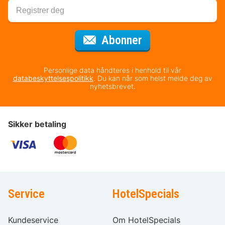
for nyhetsbrevet
Abonner
Personlige data håndteres i henhold til vår
databeskyttelsespolitikk
. Du kan når som helst melde deg av
nyhetsbrevet.
Sikker betaling
Service
HotelSpecials
Kundeservice
Om HotelSpecials