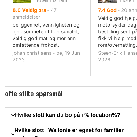
Hotell i Dinant
Hotell 
av
av
8.0
Veldig bra
‐
47
7.4
God
‐
20
anm
10,
10,
anmeldelser
Veldig god hjelp
beliggenhet, vennligheten og
motorsykler dag
hjelpsomheten til personalet,
bestilling sent p
veldig god mat og mer enn
fikk vi hjelp med
omfattende frokost.
rom/overnatting.
johan christiaens ‐ be, 19 Jun
Steen-Erik Hanse
2023
2026
ofte stilte spørsmål
Hvilke slott kan du bo på i % location%?
Hvilke slott i Wallonie er egnet for familier