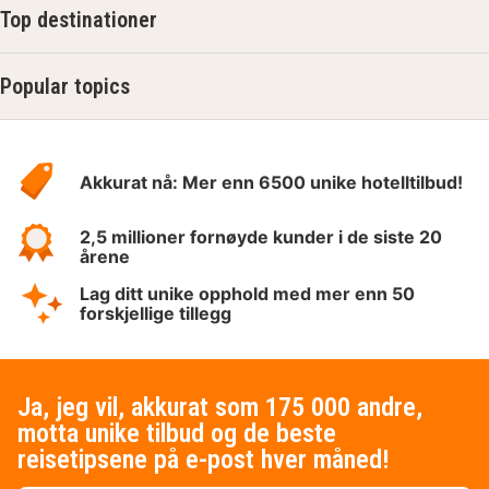
Top destinationer
Popular topics
Om
Hotelspecials
Akkurat nå: Mer enn 6500 unike hotelltilbud!
2,5 millioner fornøyde kunder i de siste 20
årene
Lag ditt unike opphold med mer enn 50
forskjellige tillegg
Ja, jeg vil, akkurat som 175 000 andre,
motta unike tilbud og de beste
reisetipsene på e-post hver måned!