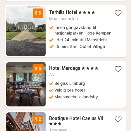
1
Terhills Hotel
, 4 Stjerner
8.5
natt
Maasmechelen
fra
1412
Innen gangavstand til
kr.
nasjonalparken Hoge Kempen
I det 24. minutt i Maastricht
I 5 minutter i Outlet Village
1
Hotel Mardaga
, 4 Stjerner
8.0
natt
As
fra
983
Belgisk Limburg
kr.
Veldig bra hotell
Maasmechelic landsby
1
Boutique Hotel Caelus VII
9.2
natt
, 3 Stjerner
fra
Tongeren