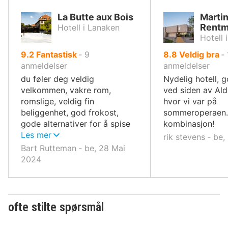
La Butte aux Bois
Martin
Rentm
Hotell i Lanaken
Hotell 
av
av
9.2
Fantastisk
‐
9
8.8
Veldig bra
‐
10,
10,
anmeldelser
anmeldelser
du føler deg veldig
Nydelig hotell, g
velkommen, vakre rom,
ved siden av Ald
romslige, veldig fin
hvor vi var på
beliggenhet, god frokost,
sommeroperaen. 
gode alternativer for å spise
kombinasjon!
om kvelden
Les mer
rik stevens ‐ be
Bart Rutteman ‐ be, 28 Mai
2024
ofte stilte spørsmål