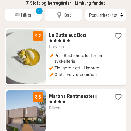
7
Slott og herregårder i Limburg fundet
1
Filtrer
Kart
1
La Butte aux Bois
9.2
natt
, 5 Stjerner
fra
Lanaken
2585
kr.
Pris: Beste hotellet for en
sykkelferie
Tidligere slott i Limburg
Gratis velværeområde
1
Martin's Rentmeesterij
8.8
natt
, 4 Stjerner
fra
Bilzen
1353
kr.