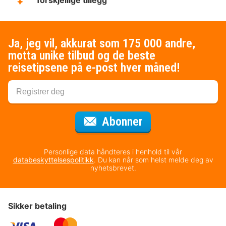
forskjellige tillegg
Ja, jeg vil, akkurat som 175 000 andre,
motta unike tilbud og de beste
reisetipsene på e-post hver måned!
for nyhetsbrevet
Abonner
Personlige data håndteres i henhold til vår
databeskyttelsespolitikk
. Du kan når som helst melde deg av
nyhetsbrevet.
Sikker betaling