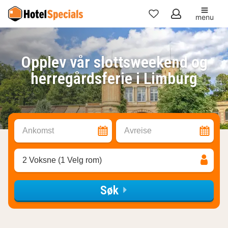
menu
Mine
favoritter
Opplev vår slottsweekend og
herregårdsferie i Limburg
Ankomst
Avreise
2 Voksne (1 Velg rom)
Søk