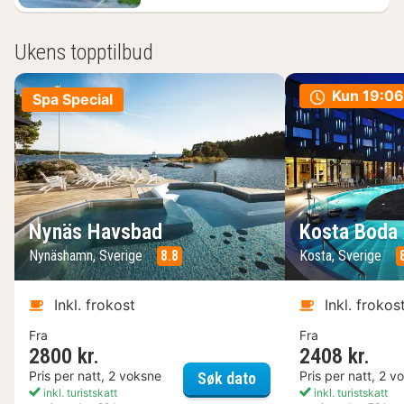
Ukens topptilbud
Kun
19:06
Spa Special
Nynäs Havsbad
Kosta Boda 
Nynäshamn, Sverige
8.8
Kosta, Sverige
Inkl. frokost
Inkl. frokos
Fra
Fra
2800 kr.
2408 kr.
Nynäs Havsbad
Pris per natt, 2 voksne
Pris per natt, 2 v
Søk dato
inkl. turistskatt
inkl. turistskatt