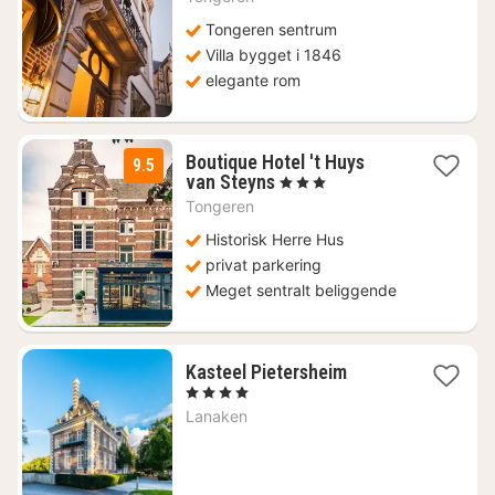
1452
kr.
Tongeren sentrum
Villa bygget i 1846
elegante rom
Boutique Hotel 't Huys
9.5
1
van Steyns
, 3 Stjerner
natt
Tongeren
fra
1452
Historisk Herre Hus
kr.
privat parkering
Meget sentralt beliggende
1
Kasteel Pietersheim
natt
, 4 Stjerner
fra
Lanaken
2079
kr.