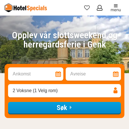
menu
Mine
favoritter
Opplev vår slottsweekend og
herregårdsferie i Genk
Ankomst
Avreise
2 Voksne (1 Velg rom)
Søk