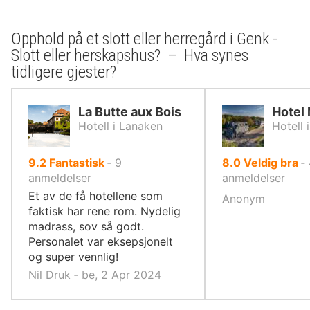
Opphold på et slott eller herregård i Genk -
Slott eller herskapshus? – Hva synes
tidligere gjester?
La Butte aux Bois
Hotel
Hotell i Lanaken
Hotell 
av
av
9.2
Fantastisk
‐
9
8.0
Veldig bra
‐
10,
10,
anmeldelser
anmeldelser
Et av de få hotellene som
Anonym
faktisk har rene rom. Nydelig
madrass, sov så godt.
Personalet var eksepsjonelt
og super vennlig!
Nil Druk ‐ be, 2 Apr 2024