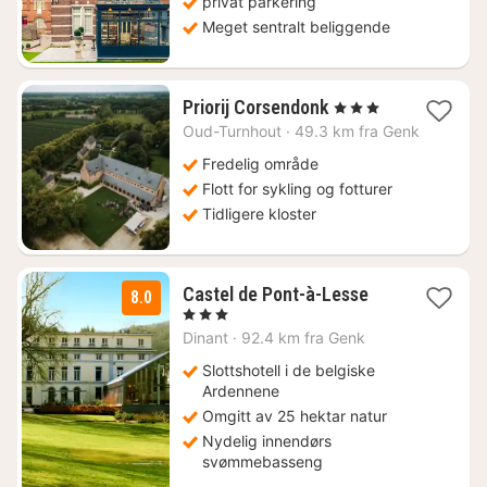
privat parkering
Meget sentralt beliggende
1
Priorij Corsendonk
, 3 Stjerner
natt
Oud-Turnhout
·
49.3 km fra Genk
fra
1172
Fredelig område
kr.
Flott for sykling og fotturer
Tidligere kloster
1
Castel de Pont-à-Lesse
8.0
natt
, 3 Stjerner
fra
Dinant
·
92.4 km fra Genk
1704
kr.
Slottshotell i de belgiske
Ardennene
Omgitt av 25 hektar natur
Nydelig innendørs
svømmebasseng