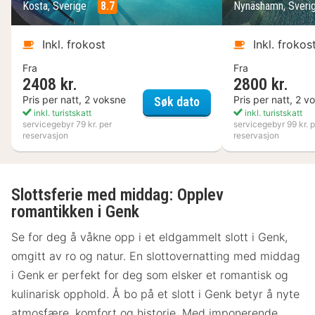
Kosta, Sverige
8.7
Nynäshamn, Sveri
Inkl. frokost
Inkl. frokos
Fra
Fra
2408 kr.
2800 kr.
Kosta Boda Art Hotel
Pris per natt, 2 voksne
Pris per natt, 2 v
Søk dato
inkl. turistskatt
inkl. turistskatt
servicegebyr 79 kr. per
servicegebyr 99 kr. p
reservasjon
reservasjon
Slottsferie med middag: Opplev
romantikken i Genk
Se for deg å våkne opp i et eldgammelt slott i Genk,
omgitt av ro og natur. En slottovernatting med middag
i Genk er perfekt for deg som elsker et romantisk og
kulinarisk opphold. Å bo på et slott i Genk betyr å nyte
atmosfære, komfort og historie. Med imponerende