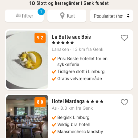
10
Slott og herregårder i Genk fundet
1
Filtrer
Kart
1
La Butte aux Bois
9.2
natt
, 5 Stjerner
fra
Lanaken
·
13 km fra Genk
2584
kr.
Pris: Beste hotellet for en
sykkelferie
Tidligere slott i Limburg
Gratis velværeområde
1
Hotel Mardaga
, 4 Stjerner
8.0
natt
As
·
8.3 km fra Genk
fra
982
Belgisk Limburg
kr.
Veldig bra hotell
Maasmechelic landsby