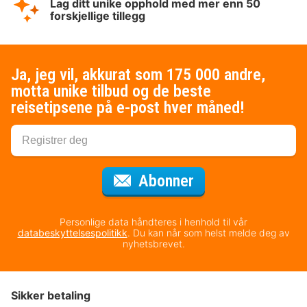
Lag ditt unike opphold med mer enn 50
forskjellige tillegg
Ja, jeg vil, akkurat som 175 000 andre,
motta unike tilbud og de beste
reisetipsene på e-post hver måned!
for nyhetsbrevet
Abonner
Personlige data håndteres i henhold til vår
databeskyttelsespolitikk
. Du kan når som helst melde deg av
nyhetsbrevet.
Sikker betaling