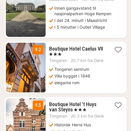
fra
1411
Innen gangavstand til
kr.
nasjonalparken Hoge Kempen
I det 24. minutt i Maastricht
I 5 minutter i Outlet Village
1
Boutique Hotel Caelus VII
9.2
natt
, 3 Stjerner
fra
Tongeren
·
20.7 km fra Genk
1452
kr.
Tongeren sentrum
Villa bygget i 1846
elegante rom
Boutique Hotel 't Huys
9.5
1
van Steyns
, 3 Stjerner
natt
Tongeren
·
20.3 km fra Genk
fra
1452
Historisk Herre Hus
kr.