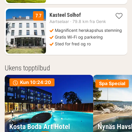
1
Kasteel Solhof
7.7
natt
Aartselaar
·
79.8 km fra Genk
fra
1529
Magnificent herskapshus stemning
kr.
Gratis Wi-Fi og parkering
Sted for fred og ro
Ukens topptilbud
Kun
10:24:19
Spa Special
Kosta Boda Art Hotel
Nynäs Havs