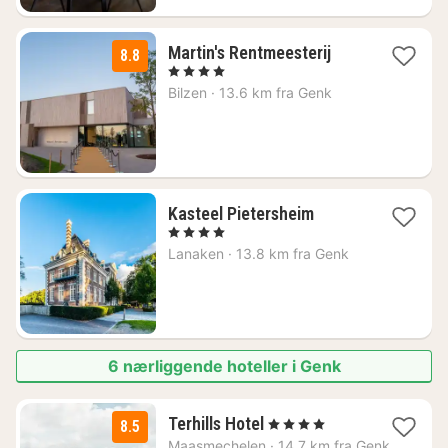
1
Martin's Rentmeesterij
8.8
natt
, 4 Stjerner
fra
Bilzen
·
13.6 km fra Genk
1353
kr.
1
Kasteel Pietersheim
natt
, 4 Stjerner
fra
Lanaken
·
13.8 km fra Genk
2078
kr.
6 nærliggende hoteller i Genk
1
Terhills Hotel
, 4 Stjerner
8.5
natt
Maasmechelen
·
14.7 km fra Genk