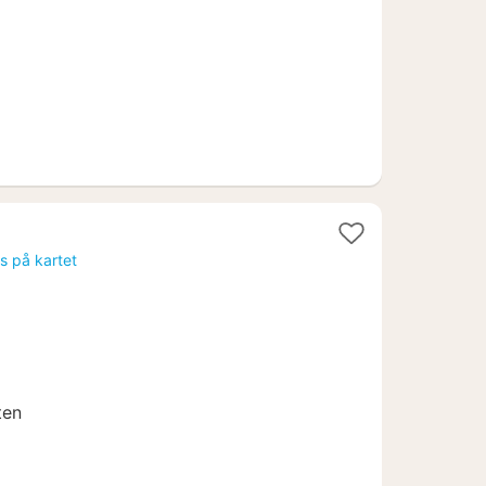
kr.
is på kartet
ten