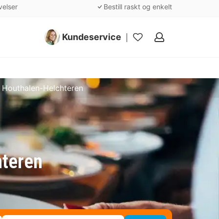
velser
Bestill raskt og enkelt
Kundeservice
Mine
favoritter
- Houthalen-Helchteren
hteren