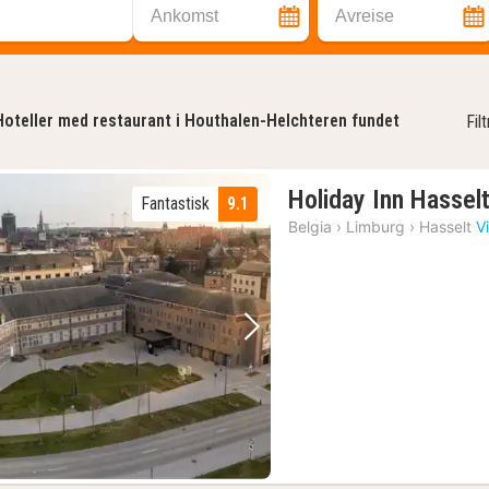
Ankomst
Avreise
Hoteller med restaurant i Houthalen-Helchteren fundet
Fil
Holiday Inn Hassel
Fantastisk
9.1
Belgia
›
Limburg
›
Hasselt
V
Forrige bilde
Neste bilde