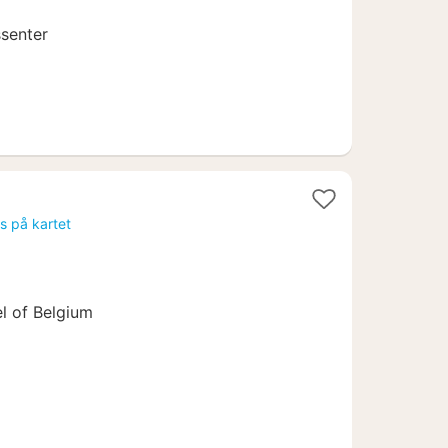
ssenter
is på kartet
el of Belgium