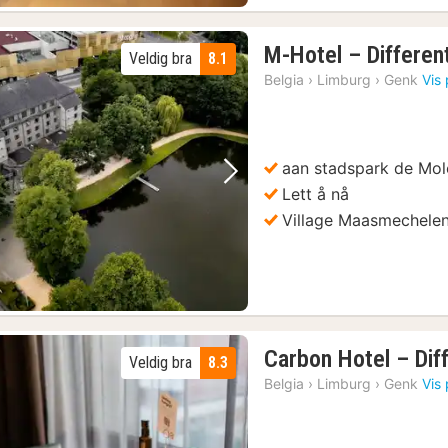
M-Hotel – Differen
Veldig bra
8.1
Belgia
›
Limburg
›
Genk
Vis 
aan stadspark de Mol
Forrige bilde
Neste bilde
Lett å nå
Village Maasmechele
Carbon Hotel – Dif
Veldig bra
8.3
Belgia
›
Limburg
›
Genk
Vis 