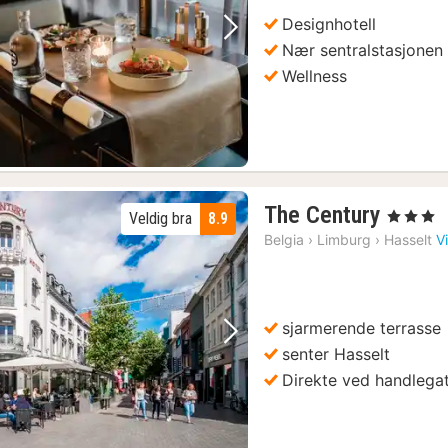
Designhotell
Forrige bilde
Neste bilde
Nær sentralstasjonen
Wellness
1
The Century
, 3 Stjerner
Veldig bra
8.9
natt
Belgia
›
Limburg
›
Hasselt
V
fra
1430
kr.
sjarmerende terrasse
Forrige bilde
Neste bilde
senter Hasselt
Direkte ved handlega