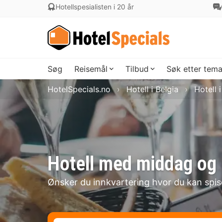
Hotellspesialisten i 20 år
Søg
Reisemål
Tilbud
Søk etter tem
HotelSpecials.no
Hotell i Belgia
Hotell 
Hotell med middag og 
Ønsker du innkvartering hvor du kan spi