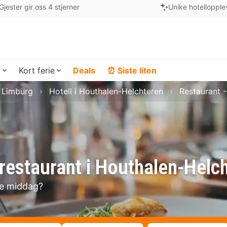
Gjester gir oss 4 stjerner
Unike hotellopple
a
Kort ferie
Deals
⏰ Siste liten
i Limburg
Hotell i Houthalen-Helchteren
Restaurant 
restaurant i Houthalen-Helc
se middag?