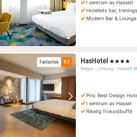
I sentrum av Hasselt
Forrige bilde
Neste bilde
Hotellets bar, trening
Modern Bar & Lounge
4)
1
HasHotel
, 4 Stjerner
Fantastisk
9.1
natt
Belgia
›
Limburg
›
Hasselt
V
fra
1540
kr.
Pris: Best Design Hot
Forrige bilde
Neste bilde
I sentrum av Hassel
Rikelig frokostbuffé