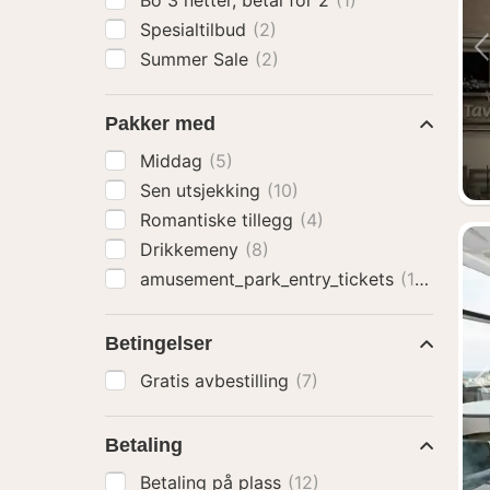
Bo 3 netter, betal for 2
(1)
Spesialtilbud
(2)
Summer Sale
(2)
Pakker med
Middag
(5)
Sen utsjekking
(10)
Romantiske tillegg
(4)
Drikkemeny
(8)
amusement_park_entry_tickets
(10)
Betingelser
Gratis avbestilling
(7)
Betaling
Betaling på plass
(12)