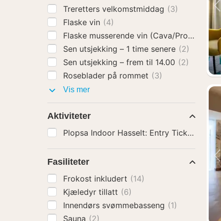
Treretters velkomstmiddag
(3)
Flaske vin
(4)
Flaske musserende vin (Cava/Prosecco)
(
Sen utsjekking – 1 time senere
(2)
Sen utsjekking – frem til 14.00
(2)
Roseblader på rommet
(3)
Hotelltillegg
Vis mer
Aktiviteter
Plopsa Indoor Hasselt: Entry Ticket
(10)
Fasiliteter
Frokost inkludert
(14)
Kjæledyr tillatt
(6)
Innendørs svømmebasseng
(1)
Sauna
(2)