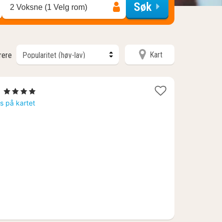
Søk
2 Voksne (1 Velg rom)
Kart
trere
1
t
, 4 Stjerner
natt
is på kartet
fra
1507
kr.