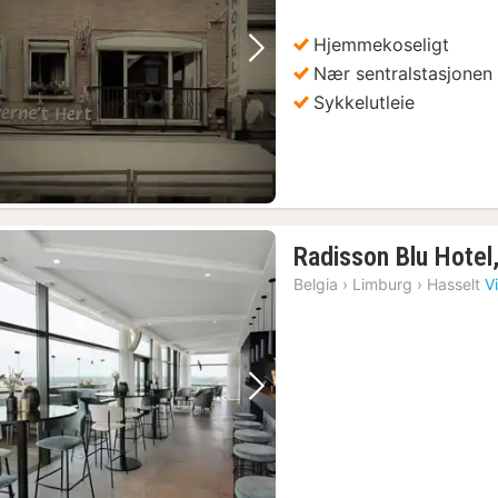
kr.
Hjemmekoseligt
Forrige bilde
Neste bilde
Nær sentralstasjonen
Sykkelutleie
Radisson Blu Hotel
Belgia
›
Limburg
›
Hasselt
V
Forrige bilde
Neste bilde