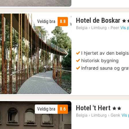
1
Hotel de Boskar
, 4 S
Veldig bra
8.8
na
Belgia
›
Limburg
›
Peer
Vis 
fr
16
kr.
I hjertet av den belg
Forrige bilde
Neste bilde
historisk bygning
Infrarød sauna og gra
1
Hotel 't Hert
, 2 Stjerne
Veldig bra
8.6
natt
Belgia
›
Limburg
›
Genk
Vis 
fra
957