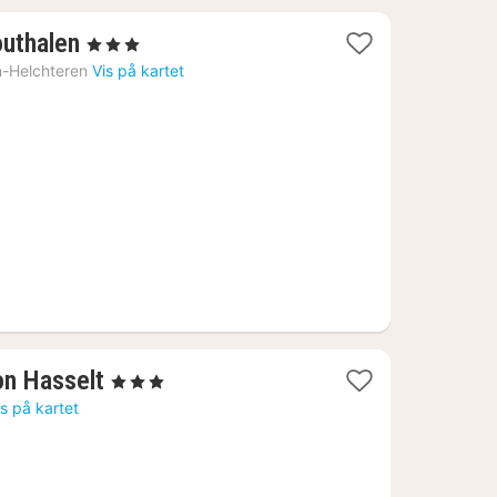
1
outhalen
, 3 Stjerner
natt
n-Helchteren
Vis på kartet
fra
1326
kr.
1
on Hasselt
, 3 Stjerner
natt
is på kartet
fra
1089
kr.