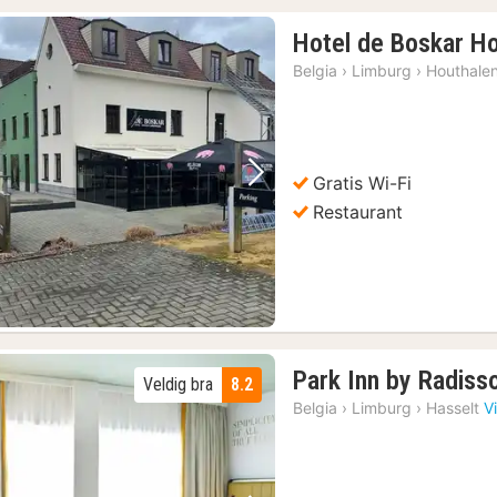
Hotel de Boskar H
Belgia
›
Limburg
›
Houthale
Gratis Wi-Fi
Forrige bilde
Neste bilde
Restaurant
Park Inn by Radiss
Veldig bra
8.2
Belgia
›
Limburg
›
Hasselt
V