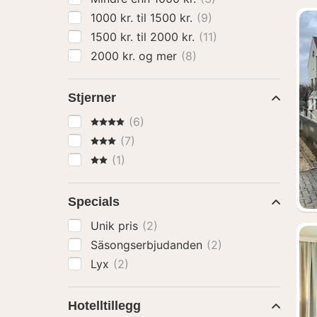
1000 kr. til 1500 kr.
(9)
1500 kr. til 2000 kr.
(11)
2000 kr. og mer
(8)
Stjerner
4 Stjerner
(6)
3 Stjerner
(7)
2 Stjerner
(1)
Specials
Unik pris
(2)
Säsongserbjudanden
(2)
Lyx
(2)
Hotelltillegg