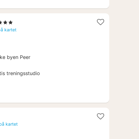
tjerner
tt
på kartet
a
50
iske byen Peer
tis treningsstudio
r
på kartet