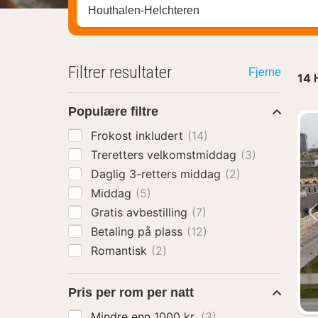
Søk hotell, region eller by
Filtrer resultater
Fjerne
14
Populære filtre
Frokost inkludert
(14)
Treretters velkomstmiddag
(3)
Daglig 3-retters middag
(2)
Middag
(5)
Gratis avbestilling
(7)
Betaling på plass
(12)
Romantisk
(2)
Pris per rom per natt
Mindre enn 1000 kr.
(3)