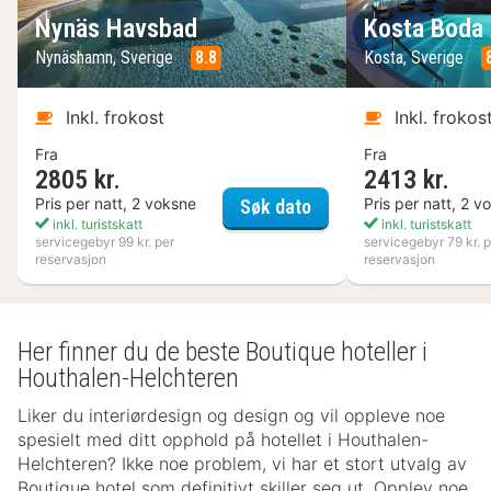
Nynäs Havsbad
Kosta Boda 
Nynäshamn, Sverige
8.8
Kosta, Sverige
Inkl. frokost
Inkl. frokos
Fra
Fra
2805 kr.
2413 kr.
Nynäs Havsbad
Pris per natt, 2 voksne
Pris per natt, 2 v
Søk dato
inkl. turistskatt
inkl. turistskatt
servicegebyr 99 kr. per
servicegebyr 79 kr. p
reservasjon
reservasjon
Her finner du de beste Boutique hoteller i
Houthalen-Helchteren
Liker du interiørdesign og design og vil oppleve noe
spesielt med ditt opphold på hotellet i Houthalen-
Helchteren? Ikke noe problem, vi har et stort utvalg av
Boutique hotel som definitivt skiller seg ut. Opplev noe