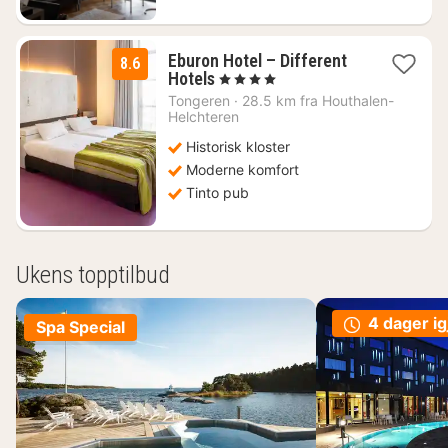
Eburon Hotel – Different
8.6
1
Hotels
, 4 Stjerner
natt
Tongeren
·
28.5 km fra Houthalen-
fra
Helchteren
1091
Historisk kloster
kr.
Moderne komfort
Tinto pub
Ukens topptilbud
4 dager ig
Spa Special