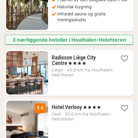
kr.
historisk bygning
Infrarød sauna og gratis
treningsstudio
3 nærliggende hoteller i Houthalen-Helchteren
Radisson Liège City
1
Centre
, 4 Stjerner
natt
Liège
·
44.9 km fra Houthalen-
fra
Helchteren
1521
kr.
1
Hotel Verlooy
, 4 Stjerner
9.4
natt
Geel
·
30.6 km fra Houthalen-
fra
Helchteren
2127
kr.