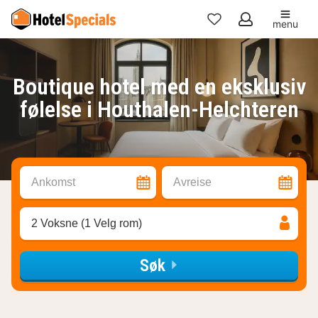
menu
Mine
favoritter
Boutique hotel med en eksklusiv
følelse i Houthalen-Helchteren
Ankomst
Avreise
2 Voksne (1 Velg rom)
Søk