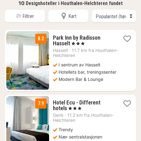
10
Designhoteller i Houthalen-Helchteren fundet
Filtrer
Kart
Park Inn by Radisson
8.2
1
Hasselt
, 3 Stjerner
natt
Hasselt
·
11.7 km fra Houthalen-
fra
Helchteren
1091
I sentrum av Hasselt
kr.
Hotellets bar, treningssenter
Modern Bar & Lounge
Hotel Ecu - Different
7.9
1
hotels
, 3 Stjerner
natt
Genk
·
11.2 km fra Houthalen-
fra
Helchteren
1102
Trendy
kr.
Nær sentralstasjonen