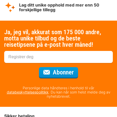
Lag ditt unike opphold med mer enn 50
forskjellige tillegg
Ja, jeg vil, akkurat som 175 000 andre,
motta unike tilbud og de beste
reisetipsene på e-post hver måned!
for nyhetsbrevet
Abonner
Personlige data håndteres i henhold til vår
databeskyttelsespolitikk
. Du kan når som helst melde deg av
nyhetsbrevet.
Sikker betaling