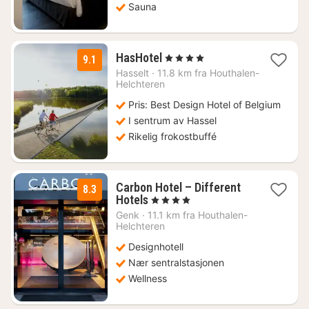
Sauna
1
HasHotel
, 4 Stjerner
9.1
natt
Hasselt
·
11.8 km fra Houthalen-
fra
Helchteren
1543
Pris: Best Design Hotel of Belgium
kr.
I sentrum av Hassel
Rikelig frokostbuffé
Carbon Hotel – Different
8.3
1
Hotels
, 4 Stjerner
natt
Genk
·
11.1 km fra Houthalen-
fra
Helchteren
1940
Designhotell
kr.
Nær sentralstasjonen
Wellness