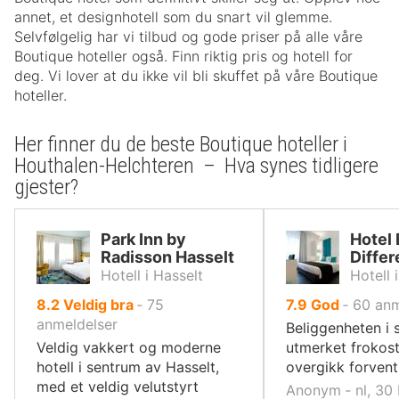
annet, et designhotell som du snart vil glemme.
Selvfølgelig har vi tilbud og gode priser på alle våre
Boutique hoteller også. Finn riktig pris og hotell for
deg. Vi lover at du ikke vil bli skuffet på våre Boutique
hoteller.
Her finner du de beste Boutique hoteller i
Houthalen-Helchteren – Hva synes tidligere
gjester?
Park Inn by
Hotel 
Radisson Hasselt
Differ
Hotell i Hasselt
Hotell 
av
av
8.2
Veldig bra
‐
75
7.9
God
‐
60
anm
10,
10,
anmeldelser
Beliggenheten i 
Veldig vakkert og moderne
utmerket frokos
hotell i sentrum av Hasselt,
overgikk forvent
med et veldig velutstyrt
Anonym ‐ nl, 30