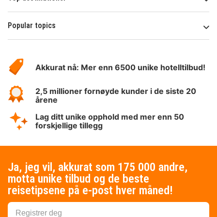
Popular topics
Om
Hotelspecials
Akkurat nå: Mer enn 6500 unike hotelltilbud!
2,5 millioner fornøyde kunder i de siste 20
årene
Lag ditt unike opphold med mer enn 50
forskjellige tillegg
Ja, jeg vil, akkurat som 175 000 andre,
motta unike tilbud og de beste
reisetipsene på e-post hver måned!