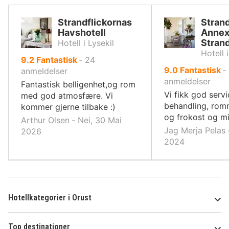
Strandflickornas
Strand
Havshotell
Anne
Strand
Hotell i Lysekil
Hotell i
av
9.2
Fantastisk
‐
24
av
9.0
Fantastisk
‐
10,
anmeldelser
10,
anmeldelser
Fantastisk belligenhet,og rom
Vi fikk god serv
med god atmosfære. Vi
behandling, rom
kommer gjerne tilbake :)
og frokost og mi
Arthur Olsen ‐ Nei, 30 Mai
Jag Merja Pelas 
2026
2024
Hotellkategorier i Orust
Top destinationer