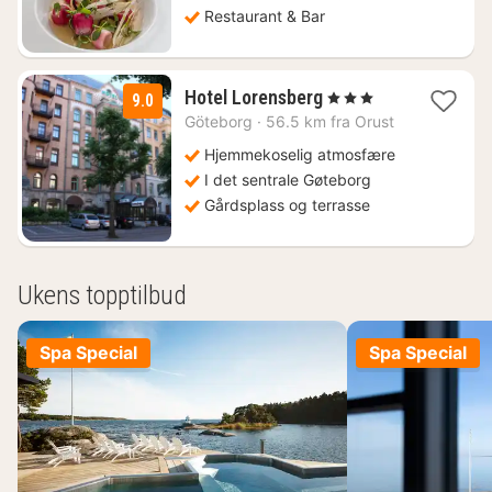
Restaurant & Bar
3
Hotel Lorensberg
, 3 Stjerner
9.0
netter
Göteborg
·
56.5 km fra Orust
fra
871
Hjemmekoselig atmosfære
kr.
I det sentrale Gøteborg
Gårdsplass og terrasse
Ukens topptilbud
Spa Special
Spa Special