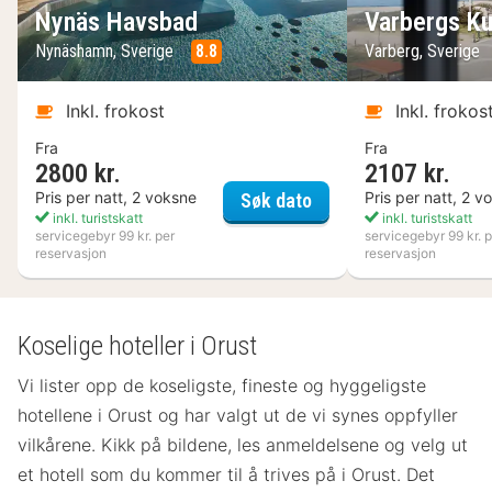
Nynäs Havsbad
Varbergs Ku
Nynäshamn, Sverige
8.8
Varberg, Sverige
Inkl. frokost
Inkl. frokos
Fra
Fra
2800 kr.
2107 kr.
Nynäs Havsbad
Pris per natt, 2 voksne
Pris per natt, 2 v
Søk dato
inkl. turistskatt
inkl. turistskatt
servicegebyr 99 kr. per
servicegebyr 99 kr. p
reservasjon
reservasjon
Koselige hoteller i Orust
Vi lister opp de koseligste, fineste og hyggeligste
hotellene i Orust og har valgt ut de vi synes oppfyller
vilkårene. Kikk på bildene, les anmeldelsene og velg ut
et hotell som du kommer til å trives på i Orust. Det