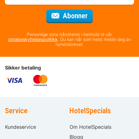
for nyhetsbrevet
Abonner
Personlige data håndteres i henhold til vår
databeskyttelsespolitikk
. Du kan når som helst melde deg av
nyhetsbrevet.
Sikker betaling
Service
HotelSpecials
Kundeservice
Om HotelSpecials
Blogg