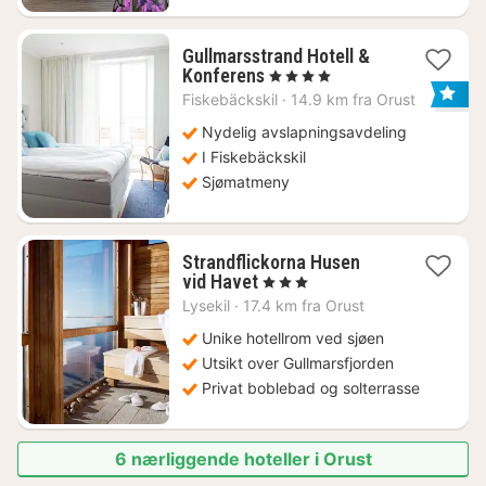
Gullmarsstrand Hotell &
1
Konferens
, 4 Stjerner
natt
Fiskebäckskil
·
14.9 km fra Orust
fra
2208
Nydelig avslapningsavdeling
kr.
I Fiskebäckskil
Sjømatmeny
Strandflickorna Husen
1
vid Havet
, 3 Stjerner
natt
Lysekil
·
17.4 km fra Orust
fra
4628
Unike hotellrom ved sjøen
kr.
Utsikt over Gullmarsfjorden
Privat boblebad og solterrasse
6 nærliggende hoteller i Orust