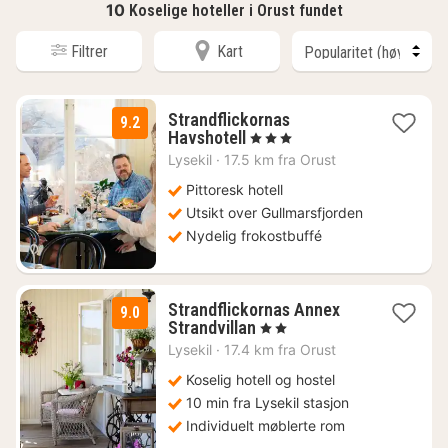
10
Koselige hoteller i Orust fundet
Filtrer
Kart
Strandflickornas
9.2
1
Havshotell
, 3 Stjerner
natt
Lysekil
·
17.5 km fra Orust
fra
1602
Pittoresk hotell
kr.
Utsikt over Gullmarsfjorden
Nydelig frokostbuffé
Strandflickornas Annex
9.0
3
Strandvillan
, 2 Stjerner
netter
Lysekil
·
17.4 km fra Orust
fra
1131
Koselig hotell og hostel
kr.
10 min fra Lysekil stasjon
Individuelt møblerte rom