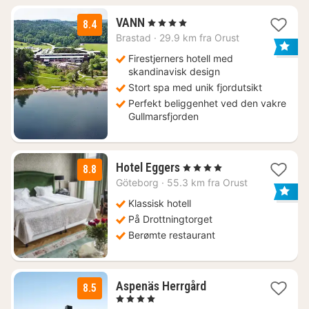
2
VANN
, 4 Stjerner
8.4
netter
Brastad
·
29.9 km fra Orust
fra
1526
Firestjerners hotell med
kr.
skandinavisk design
Stort spa med unik fjordutsikt
Perfekt beliggenhet ved den vakre
Gullmarsfjorden
2
Hotel Eggers
, 4 Stjerner
8.8
netter
Göteborg
·
55.3 km fra Orust
fra
1639
Klassisk hotell
kr.
På Drottningtorget
Berømte restaurant
1
Aspenäs Herrgård
8.5
natt
, 4 Stjerner