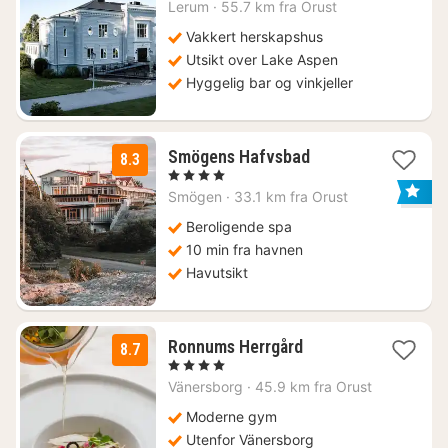
fra
Lerum
·
55.7 km fra Orust
970
kr.
Vakkert herskapshus
Utsikt over Lake Aspen
Hyggelig bar og vinkjeller
3
Smögens Hafvsbad
8.3
netter
, 4 Stjerner
fra
Smögen
·
33.1 km fra Orust
1298
kr.
Beroligende spa
10 min fra havnen
Havutsikt
1
Ronnums Herrgård
8.7
natt
, 4 Stjerner
fra
Vänersborg
·
45.9 km fra Orust
1049
kr.
Moderne gym
Utenfor Vänersborg