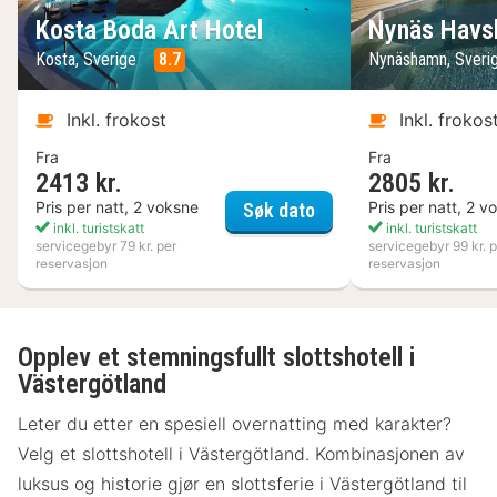
Kosta Boda Art Hotel
Nynäs Havs
Kosta, Sverige
8.7
Nynäshamn, Sveri
Inkl. frokost
Inkl. frokos
Fra
Fra
2413 kr.
2805 kr.
Kosta Boda Art Hotel
Pris per natt, 2 voksne
Pris per natt, 2 v
Søk dato
inkl. turistskatt
inkl. turistskatt
servicegebyr 79 kr. per
servicegebyr 99 kr. p
reservasjon
reservasjon
Opplev et stemningsfullt slottshotell i
Västergötland
Leter du etter en spesiell overnatting med karakter?
Velg et slottshotell i Västergötland. Kombinasjonen av
luksus og historie gjør en slottsferie i Västergötland til