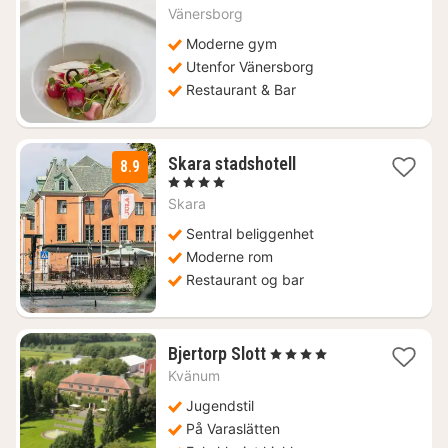
fra
Vänersborg
1051
kr.
Moderne gym
Utenfor Vänersborg
Restaurant & Bar
2
Skara stadshotell
8.9
netter
, 4 Stjerner
fra
Skara
1157
kr.
Sentral beliggenhet
Moderne rom
Restaurant og bar
1
Bjertorp Slott
, 4 Stjerner
natt
Kvänum
fra
1906
Jugendstil
kr.
På Varaslätten