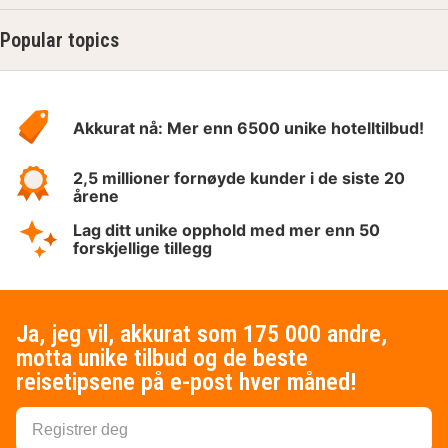
Popular topics
Om
Hotelspecials
Akkurat nå: Mer enn 6500 unike hotelltilbud!
2,5 millioner fornøyde kunder i de siste 20
årene
Lag ditt unike opphold med mer enn 50
forskjellige tillegg
Ja, jeg vil, akkurat som 175 000 andre,
motta unike tilbud og de beste
reisetipsene på e-post hver måned!