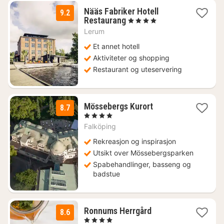
Nääs Fabriker Hotell
9.2
1
Restaurang
, 4 Stjerner
natt
Lerum
fra
1786
Et annet hotell
kr.
Aktiviteter og shopping
Restaurant og uteservering
3
Mössebergs Kurort
8.7
netter
, 4 Stjerner
fra
Falköping
1301
kr.
Rekreasjon og inspirasjon
Utsikt over Mössebergsparken
Spabehandlinger, basseng og
badstue
1
Ronnums Herrgård
8.6
natt
, 4 Stjerner