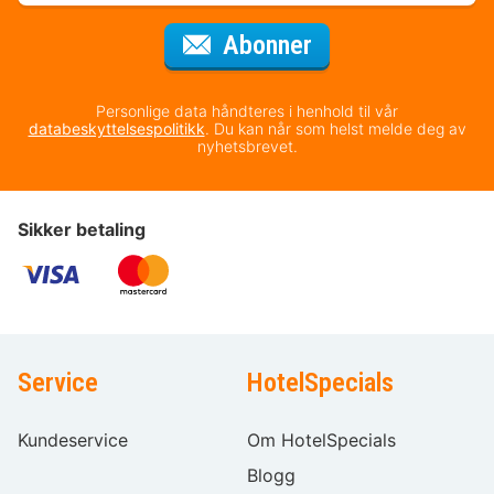
for nyhetsbrevet
Abonner
Personlige data håndteres i henhold til vår
databeskyttelsespolitikk
. Du kan når som helst melde deg av
nyhetsbrevet.
Sikker betaling
Service
HotelSpecials
Kundeservice
Om HotelSpecials
Blogg