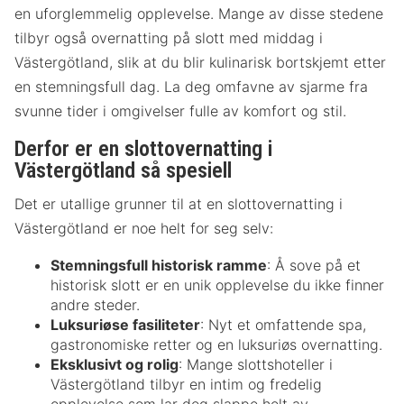
en uforglemmelig opplevelse. Mange av disse stedene
tilbyr også overnatting på slott med middag i
Västergötland, slik at du blir kulinarisk bortskjemt etter
en stemningsfull dag. La deg omfavne av sjarme fra
svunne tider i omgivelser fulle av komfort og stil.
Derfor er en slottovernatting i
Västergötland så spesiell
Det er utallige grunner til at en slottovernatting i
Västergötland er noe helt for seg selv:
Stemningsfull historisk ramme
: Å sove på et
historisk slott er en unik opplevelse du ikke finner
andre steder.
Luksuriøse fasiliteter
: Nyt et omfattende spa,
gastronomiske retter og en luksuriøs overnatting.
Eksklusivt og rolig
: Mange slottshoteller i
Västergötland tilbyr en intim og fredelig
opplevelse som lar deg slappe helt av.