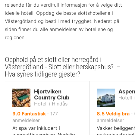
reisende får du verdifull informasjon for å velge ditt
ideelle hotell. Oppdag de beste slottshotellene i
Västergötland og bestill med trygghet. Nederst på
siden finner du alle anmeldelser av hotellene og
regionen.
Opphold på et slott eller herregård i
Västergötland - Slott eller herskapshus? –
Hva synes tidligere gjester?
Hjortviken
Aspen
Country Club
Hotell 
Hotell i Hindås
av
av
9.0
Fantastisk
‐
177
8.5
Veldig bra
‐
10,
10,
anmeldelser
anmeldelser
At spa var inkludert i
Vakker beliggen
overnattingsprisen. Nydelig
parkeringsforhold