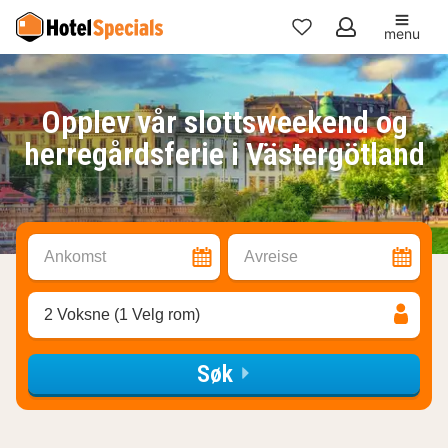
menu
Mine
favoritter
Opplev vår slottsweekend og
herregårdsferie i Västergötland
Ankomst
Avreise
2 Voksne (1 Velg rom)
Søk