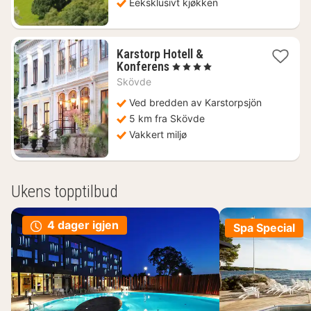
Eeksklusivt kjøkken
Karstorp Hotell &
1
Konferens
, 4 Stjerner
natt
Skövde
fra
2058
Ved bredden av Karstorpsjön
kr.
5 km fra Skövde
Vakkert miljø
Ukens topptilbud
4 dager igjen
Spa Special