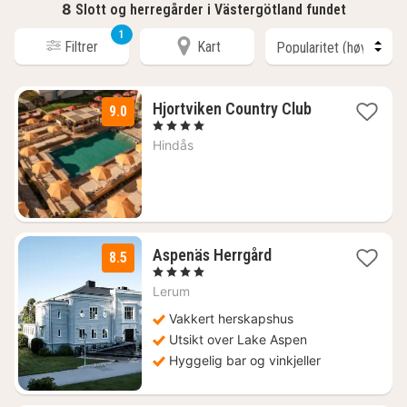
8
Slott og herregårder i Västergötland fundet
1
Filtrer
Kart
2
Hjortviken Country Club
9.0
netter
, 4 Stjerner
fra
Hindås
1504
kr.
1
Aspenäs Herrgård
8.5
natt
, 4 Stjerner
fra
Lerum
972
kr.
Vakkert herskapshus
Utsikt over Lake Aspen
Hyggelig bar og vinkjeller