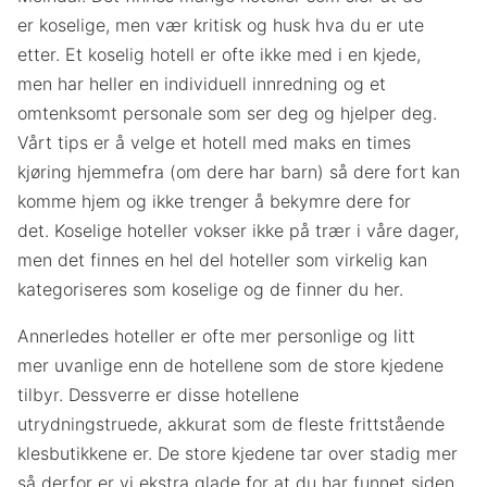
er koselige, men vær kritisk og husk hva du er ute
etter. Et koselig hotell er ofte ikke med i en kjede,
men har heller en individuell innredning og et
omtenksomt personale som ser deg og hjelper deg.
Vårt tips er å velge et hotell med maks en times
kjøring hjemmefra (om dere har barn) så dere fort kan
komme hjem og ikke trenger å bekymre dere for
det. Koselige hoteller vokser ikke på trær i våre dager,
men det finnes en hel del hoteller som virkelig kan
kategoriseres som koselige og de finner du her.
Annerledes hoteller er ofte mer personlige og litt
mer uvanlige enn de hotellene som de store kjedene
tilbyr. Dessverre er disse hotellene
utrydningstruede, akkurat som de fleste frittstående
klesbutikkene er. De store kjedene tar over stadig mer
så derfor er vi ekstra glade for at du har funnet siden