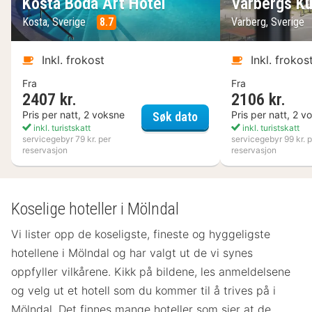
Kosta Boda Art Hotel
Varbergs Ku
Kosta, Sverige
8.7
Varberg, Sverige
Inkl. frokost
Inkl. frokos
Fra
Fra
2407 kr.
2106 kr.
Kosta Boda Art Hotel
Pris per natt, 2 voksne
Pris per natt, 2 v
Søk dato
inkl. turistskatt
inkl. turistskatt
servicegebyr 79 kr. per
servicegebyr 99 kr. p
reservasjon
reservasjon
Koselige hoteller i Mölndal
Vi lister opp de koseligste, fineste og hyggeligste
hotellene i Mölndal og har valgt ut de vi synes
oppfyller vilkårene. Kikk på bildene, les anmeldelsene
og velg ut et hotell som du kommer til å trives på i
Mölndal. Det finnes mange hoteller som sier at de