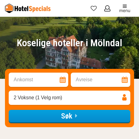
menu
Mine
favoritter
Koselige hoteller i Mölndal
Ankomst
Avreise
2 Voksne (1 Velg rom)
Søk