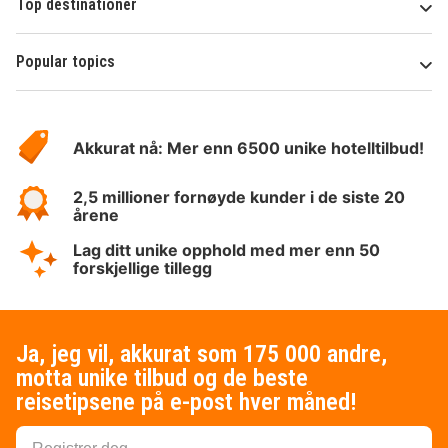
Top destinationer
Popular topics
Om
Hotelspecials
Akkurat nå: Mer enn 6500 unike hotelltilbud!
2,5 millioner fornøyde kunder i de siste 20
årene
Lag ditt unike opphold med mer enn 50
forskjellige tillegg
Ja, jeg vil, akkurat som 175 000 andre,
motta unike tilbud og de beste
reisetipsene på e-post hver måned!