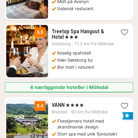
kr.
Midt på Avenyn
Italiensk resturant
Treetop Spa Hangout &
6.0
1
Hotel
, 3 Stjerner
natt
Göteborg
·
11.3 km fra Mölndal
fra
993
Koselig spahotell
kr.
Nær Gøteborg by
Bor midt i naturen!
4 nærliggende hoteller i Mölndal
2
VANN
, 4 Stjerner
8.4
netter
Brastad
·
92 km fra Mölndal
fra
1525
Firestjerners hotell med
kr.
skandinavisk design
Stort spa med unik fjordutsikt