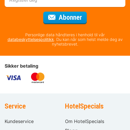
for nyhetsbrevet
Abonner
Personlige data håndteres i henhold til vår
databeskyttelsespolitikk
. Du kan når som helst melde deg av
nyhetsbrevet.
Sikker betaling
Service
HotelSpecials
Kundeservice
Om HotelSpecials