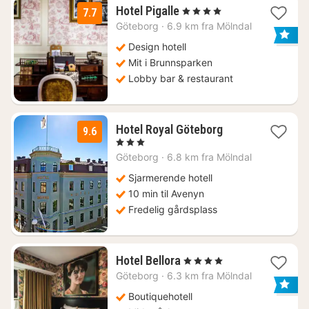
1
Hotel Pigalle
, 4 Stjerner
7.7
natt
Göteborg
·
6.9 km fra Mölndal
fra
1648
Design hotell
kr.
Mit i Brunnsparken
Lobby bar & restaurant
1
Hotel Royal Göteborg
9.6
natt
, 3 Stjerner
fra
Göteborg
·
6.8 km fra Mölndal
1098
kr.
Sjarmerende hotell
10 min til Avenyn
Fredelig gårdsplass
1
Hotel Bellora
, 4 Stjerner
natt
Göteborg
·
6.3 km fra Mölndal
fra
933
Boutiquehotell