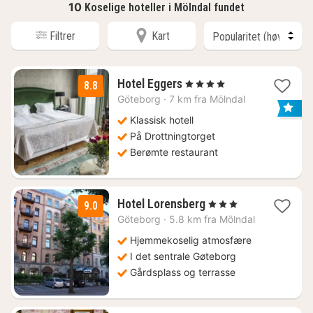
10
Koselige hoteller i Mölndal fundet
Filtrer
Kart
2
Hotel Eggers
, 4 Stjerner
8.8
netter
Göteborg
·
7 km fra Mölndal
fra
1595
Klassisk hotell
kr.
På Drottningtorget
Berømte restaurant
3
Hotel Lorensberg
, 3 Stjerner
9.0
netter
Göteborg
·
5.8 km fra Mölndal
fra
871
Hjemmekoselig atmosfære
kr.
I det sentrale Gøteborg
Gårdsplass og terrasse