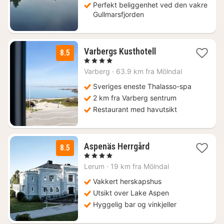
Perfekt beliggenhet ved den vakre
Gullmarsfjorden
1
Varbergs Kusthotell
8.5
natt
, 4 Stjerner
fra
Varberg
·
63.9 km fra Mölndal
1495
kr.
Sveriges eneste Thalasso-spa
2 km fra Varberg sentrum
Restaurant med havutsikt
1
Aspenäs Herrgård
8.5
natt
, 4 Stjerner
fra
Lerum
·
19 km fra Mölndal
970
kr.
Vakkert herskapshus
Utsikt over Lake Aspen
Hyggelig bar og vinkjeller