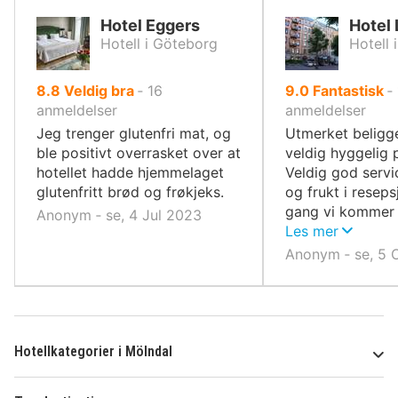
Hotel Eggers
Hotel
Hotell i Göteborg
Hotell 
av
av
8.8
Veldig bra
‐
16
9.0
Fantastisk
‐
10,
10,
anmeldelser
anmeldelser
Jeg trenger glutenfri mat, og
Utmerket beligg
ble positivt overrasket over at
veldig hyggelig 
hotellet hadde hjemmelaget
Veldig god serv
glutenfritt brød og frøkjeks.
og frukt i resep
gang vi kommer 
Anonym ‐ se, 4 Jul 2023
kommer vi tilbak
Les mer
Anonym ‐ se, 5 
Hotellkategorier i Mölndal