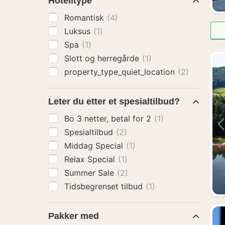
Hotelltype
Romantisk
(4)
Luksus
(1)
Spa
(1)
Slott og herregårde
(1)
property_type_quiet_location
(2)
Leter du etter et spesialtilbud?
Bo 3 netter, betal for 2
(1)
Spesialtilbud
(2)
Middag Special
(1)
Relax Special
(1)
Summer Sale
(2)
Tidsbegrenset tilbud
(1)
Pakker med