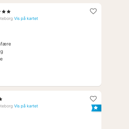
3
3 Stjerner
etter
teborg
Vis på kartet
ra
871
r.
sfære
rg
se
r
teborg
Vis på kartet