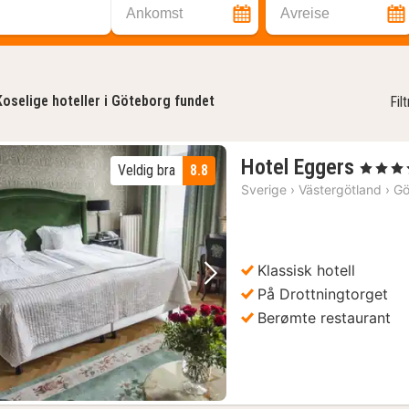
Ankomst
Avreise
Koselige hoteller i Göteborg fundet
Fil
2
Hotel Eggers
, 4 Stjerne
Veldig bra
8.8
nette
Sverige
›
Västergötland
›
Gö
fra
1595
kr.
Klassisk hotell
Forrige bilde
Neste bilde
På Drottningtorget
Berømte restaurant