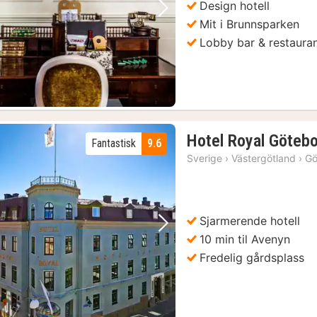
Design hotell
Forrige bilde
Neste bilde
Mit i Brunnsparken
Lobby bar & restaura
s på land og vann
(6)
le bydel
(6)
Hotel Royal Göteb
Fantastisk
9.6
Sverige
›
Västergötland
›
Gö
anal
(6)
på-hopp-av-busstur
(7)
xmuseet
(6)
Sjarmerende hotell
Forrige bilde
Neste bilde
10 min til Avenyn
Fredelig gårdsplass