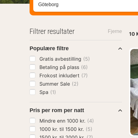
Søk hotell, region eller by
Filtrer resultater
Fjerne
10
Populære filtre
Gratis avbestilling
(5)
Betaling på plass
(6)
Frokost inkludert
(7)
Summer Sale
(2)
Spa
(1)
Pris per rom per natt
Mindre enn 1000 kr.
(4)
1000 kr. til 1500 kr.
(5)
1500 kr. til 2000 kr.
(7)