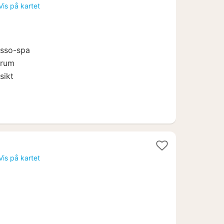
natt
Vis på kartet
fra
1495
kr.
asso-spa
trum
sikt
r
Vis på kartet