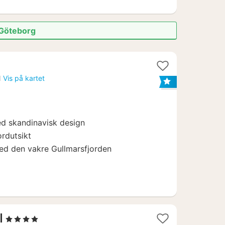
 Göteborg
d
Vis på kartet
med skandinavisk design
ordutsikt
ved den vakre Gullmarsfjorden
1
l
, 4 Stjerner