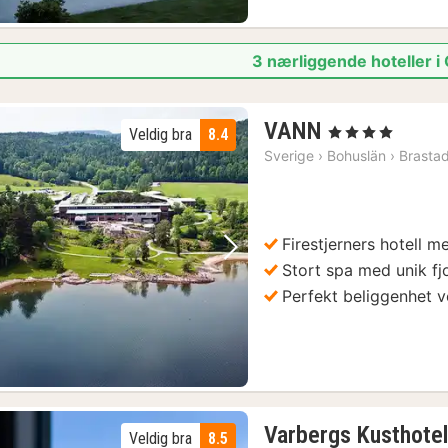
3 nærliggende hoteller i
2
VANN
, 4 Stjerner
Veldig bra
8.4
netter
Sverige
›
Bohuslän
›
Brasta
fra
1525
kr.
Firestjerners hotell 
Forrige bilde
Neste bilde
Stort spa med unik fj
Perfekt beliggenhet 
Varbergs Kusthotel
Veldig bra
8.5