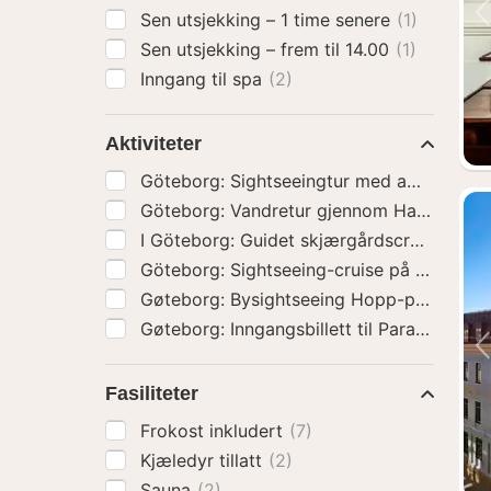
Sen utsjekking – 1 time senere
(1)
Sen utsjekking – frem til 14.00
(1)
Inngang til spa
(2)
Aktiviteter
Göteborg: Sightseeingtur med amfibiebus
Göteborg: Vandretur gjennom Hagas gam
I Göteborg: Guidet skjærgårdscruise
(6)
Göteborg: Sightseeing-cruise på byens k
Gøteborg: Bysightseeing Hopp-
Gøteborg: Inngangsbillett til Parado
Fasiliteter
Frokost inkludert
(7)
Kjæledyr tillatt
(2)
Sauna
(2)