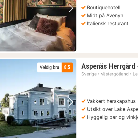
kr.
Boutiquehotell
Forrige bilde
Neste bilde
Midt på Avenyn
Italiensk resturant
Aspenäs Herrgård
Veldig bra
8.5
Sverige
›
Västergötland
›
Le
Vakkert herskapshus
Forrige bilde
Neste bilde
Utsikt over Lake Asp
Hyggelig bar og vinkje