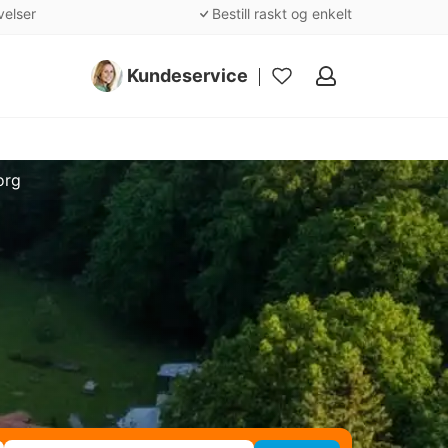
velser
Bestill raskt og enkelt
Kundeservice
Mine
favoritter
org