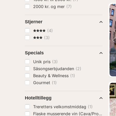
2000 kr. og mer
(7)
Stjerner
4 Stjerner
(4)
3 Stjerner
(3)
Specials
Unik pris
(3)
Säsongserbjudanden
(2)
Beauty & Wellness
(1)
Gourmet
(1)
Hotelltillegg
Treretters velkomstmiddag
(1)
Flaske musserende vin (Cava/Prosecco)
(