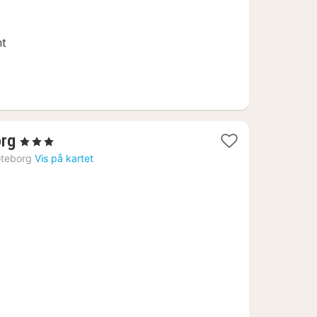
nt
1
org
, 3 Stjerner
natt
teborg
Vis på kartet
fra
1098
kr.