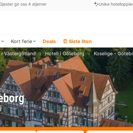
Gjester gir oss 4 stjerner
Unike hotellopple
a
Kort ferie
Deals
⏰ Siste liten
 i Västergötland
Hotell i Göteborg
Koselige - Göteb
teborg
?