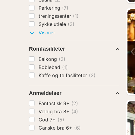
Parkering
(7)
treningssenter
(1)
Sykkelutleie
(2)
Fasiliteter
Vis mer
Romfasiliteter
Balkong
(2)
Boblebad
(1)
Kaffe og te fasiliteter
(2)
Anmeldelser
Fantastisk 9+
(2)
Veldig bra 8+
(4)
God 7+
(5)
Ganske bra 6+
(6)