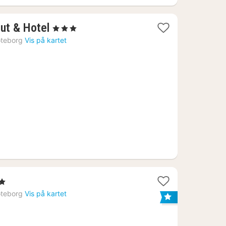
1
ut & Hotel
, 3 Stjerner
natt
teborg
Vis på kartet
fra
993
kr.
r
teborg
Vis på kartet