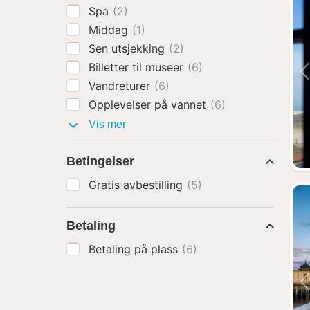
Spa
(2)
Middag
(1)
Sen utsjekking
(2)
Billetter til museer
(6)
Vandreturer
(6)
Opplevelser på vannet
(6)
Pakker
Vis mer
med
Betingelser
Gratis avbestilling
(5)
Betaling
Betaling på plass
(6)