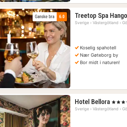
Treetop Spa Hango
Ganske bra
6.0
Sverige
›
Västergötland
›
Gö
Koselig spahotell
Forrige bilde
Neste bilde
Nær Gøteborg by
Bor midt i naturen!
1
Hotel Bellora
, 4 Stjerne
natt
Sverige
›
Västergötland
›
Gö
fra
933