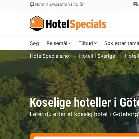
Hotellspesialisten i 20 år
Søg
Reisemål
Tilbud
Søk etter tem
HotelSpecials.no
Hotell i Sverige
Hotell
Koselige hoteller i Gö
Leter du etter et koselig hotell i Göteborg