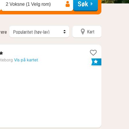
Søk
2 Voksne (1 Velg rom)
Kart
trere
r
r
teborg
Vis på kartet