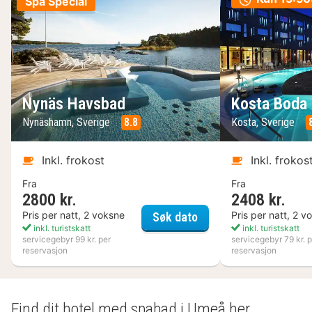
Spa Special
Nynäs Havsbad
Kosta Boda 
Nynäshamn, Sverige
8.8
Kosta, Sverige
Inkl. frokost
Inkl. frokos
Fra
Fra
2800 kr.
2408 kr.
Nynäs Havsbad
Pris per natt, 2 voksne
Pris per natt, 2 v
Søk dato
inkl. turistskatt
inkl. turistskatt
servicegebyr 99 kr. per
servicegebyr 79 kr. p
reservasjon
reservasjon
Find dit hotel med spabad i Umeå her