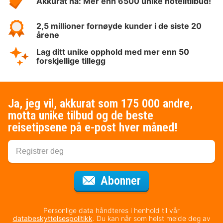
Akkurat nå: Mer enn 6500 unike hotelltilbud!
2,5 millioner fornøyde kunder i de siste 20
årene
Lag ditt unike opphold med mer enn 50
forskjellige tillegg
Ja, jeg vil, akkurat som 175 000 andre,
motta unike tilbud og de beste
reisetipsene på e-post hver måned!
for nyhetsbrevet
Abonner
Personlige data håndteres i henhold til vår
databeskyttelsespolitikk
. Du kan når som helst melde deg av