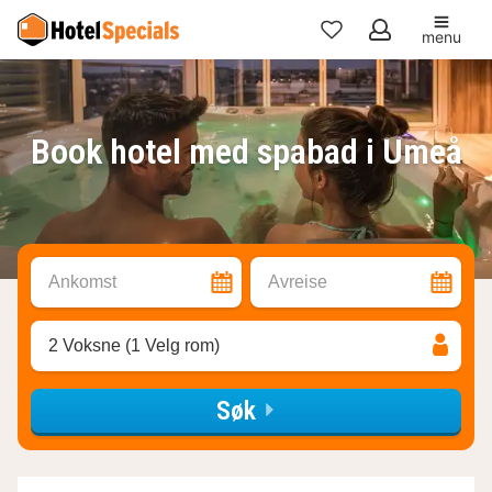
menu
Mine
favoritter
Book hotel med spabad i Umeå
Ankomst
Avreise
2 Voksne (1 Velg rom)
Søk