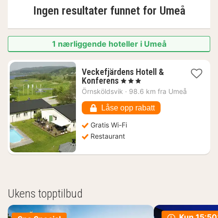
Ingen resultater funnet for
Umeå
1 nærliggende hoteller i Umeå
Veckefjärdens Hotell &
1
Konferens
, 3 Stjerner
natt
Örnsköldsvik
·
98.6 km fra Umeå
fra
1479
Låse opp rabatt
kr.
Gratis Wi-Fi
Restaurant
Ukens topptilbud
Kun
15:50