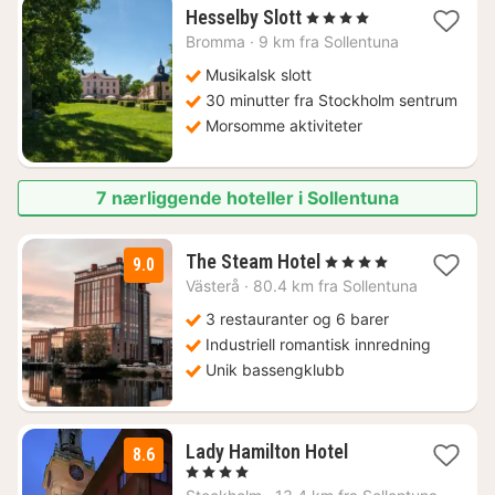
1
Hesselby Slott
, 4 Stjerner
natt
Bromma
·
9 km fra Sollentuna
fra
1170
Musikalsk slott
kr.
30 minutter fra Stockholm sentrum
Morsomme aktiviteter
7 nærliggende hoteller i Sollentuna
1
The Steam Hotel
, 4 Stjerner
9.0
natt
Västerå
·
80.4 km fra Sollentuna
fra
1831
3 restauranter og 6 barer
kr.
Industriell romantisk innredning
Unik bassengklubb
1
Lady Hamilton Hotel
8.6
natt
, 4 Stjerner
fra