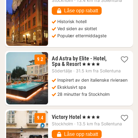
Stockholm
·
13.4 km fra Sollentuna
2068
kr.
Låse opp rabatt
Historisk hotell
Ved siden av slottet
Populær ettermiddagste
Ad Astra by Elite - Hotel,
9.2
1
Spa & Resort
, 4 Stjerner
natt
Södertälje
·
31.5 km fra Sollentuna
fra
1214
Inspirert av den italienske rivieraen
kr.
Eksklusivt spa
28 minutter fra Stockholm
1
Victory Hotel
, 4 Stjerner
9.4
natt
Stockholm
·
13.5 km fra Sollentuna
fra
2249
Låse opp rabatt