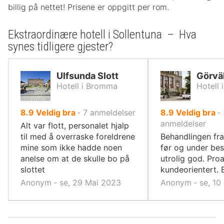
billig på nettet! Prisene er oppgitt per rom.
Ekstraordinære hotell i Sollentuna – Hva
synes tidligere gjester?
Ulfsunda Slott
Görväl
Hotell i Bromma
Hotell i
av
av
8.9
Veldig bra
‐
7
anmeldelser
8.9
Veldig bra
‐
10,
10,
anmeldelser
Alt var flott, personalet hjalp
til med å overraske foreldrene
Behandlingen fra
mine som ikke hadde noen
før og under bes
anelse om at de skulle bo på
utrolig god. Pro
slottet
kundeorientert. 
Anonym ‐ se, 29 Mai 2023
Anonym ‐ se, 10