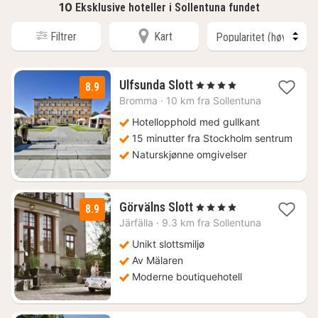
10
Eksklusive hoteller i Sollentuna fundet
Filtrer
Kart
1
Ulfsunda Slott
, 4 Stjerner
8.9
natt
Bromma
·
10 km fra Sollentuna
fra
1441
Hotellopphold med gullkant
kr.
15 minutter fra Stockholm sentrum
Naturskjønne omgivelser
1
Görvälns Slott
, 4 Stjerner
8.9
natt
Järfälla
·
9.3 km fra Sollentuna
fra
2900
Unikt slottsmiljø
kr.
Av Mälaren
Moderne boutiquehotell