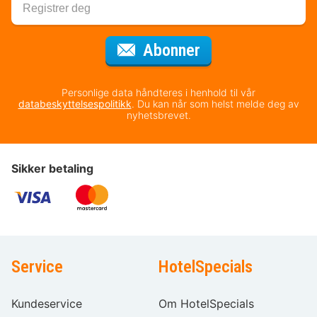
for nyhetsbrevet
Abonner
Personlige data håndteres i henhold til vår
databeskyttelsespolitikk
. Du kan når som helst melde deg av
nyhetsbrevet.
Sikker betaling
Service
HotelSpecials
Kundeservice
Om HotelSpecials