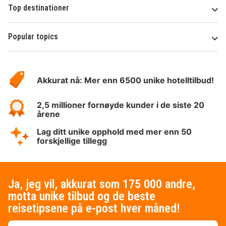
Top destinationer
Popular topics
Om
Hotelspecials
Akkurat nå: Mer enn 6500 unike hotelltilbud!
2,5 millioner fornøyde kunder i de siste 20
årene
Lag ditt unike opphold med mer enn 50
forskjellige tillegg
Ja, jeg vil, akkurat som 175 000 andre,
motta unike tilbud og de beste
reisetipsene på e-post hver måned!