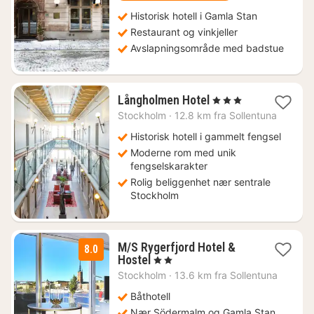
kr.
Historisk hotell i Gamla Stan
Restaurant og vinkjeller
Avslapningsområde med badstue
1
Långholmen Hotel
, 3 Stjerner
natt
Stockholm
·
12.8 km fra Sollentuna
fra
939
Historisk hotell i gammelt fengsel
kr.
Moderne rom med unik
fengselskarakter
Rolig beliggenhet nær sentrale
Stockholm
M/S Rygerfjord Hotel &
8.0
1
Hostel
, 2 Stjerner
natt
Stockholm
·
13.6 km fra Sollentuna
fra
586
Båthotell
kr.
Nær Södermalm og Gamla Stan