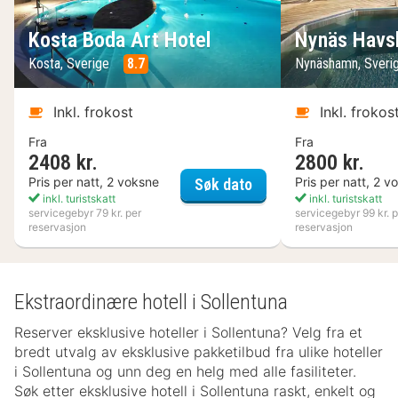
Kosta Boda Art Hotel
Nynäs Havs
Kosta, Sverige
8.7
Nynäshamn, Sveri
Inkl. frokost
Inkl. frokos
Fra
Fra
2408 kr.
2800 kr.
Kosta Boda Art Hotel
Pris per natt, 2 voksne
Pris per natt, 2 v
Søk dato
inkl. turistskatt
inkl. turistskatt
servicegebyr 79 kr. per
servicegebyr 99 kr. p
reservasjon
reservasjon
Ekstraordinære hotell i Sollentuna
Reserver eksklusive hoteller i Sollentuna? Velg fra et
bredt utvalg av eksklusive pakketilbud fra ulike hoteller
i Sollentuna og unn deg en helg med alle fasiliteter.
Søk etter eksklusive hotell i Sollentuna raskt, enkelt og