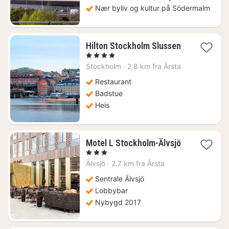
Nær byliv og kultur på Södermalm
Hilton Stockholm Slussen
1
, 4 Stjerner
natt
Stockholm
·
2.8 km fra Årsta
fra
1368
Restaurant
kr.
Badstue
Heis
Motel L Stockholm-Älvsjö
1
, 3 Stjerner
natt
Älvsjö
·
2.7 km fra Årsta
fra
775
Sentrale Älvsjö
kr.
Lobbybar
Nybygd 2017