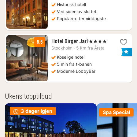
Historisk hotell
Ved siden av slottet
Populær ettermiddagste
1
Hotel Birger Jarl
, 4 Stjerner
8.5
natt
Stockholm
·
5 km fra Årsta
fra
879
Koselige hotel
kr.
5 min fra t-banen
Moderne LobbyBar
Ukens topptilbud
3 dager igjen
Spa Special