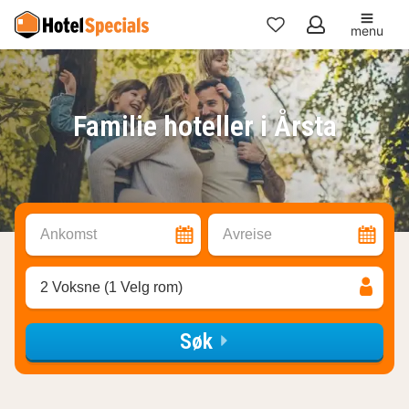
menu
Mine
favoritter
Familie hoteller i Årsta
Ankomst
Avreise
2 Voksne (1 Velg rom)
Søk