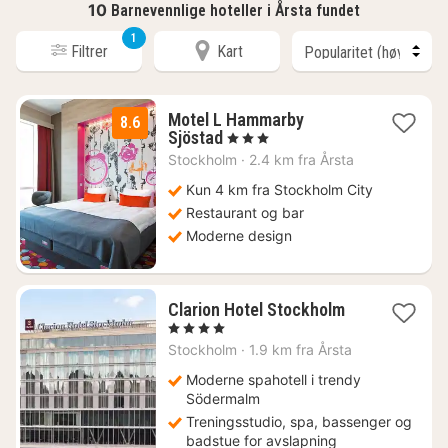
10
Barnevennlige hoteller i Årsta fundet
1
Filtrer
Kart
Motel L Hammarby
8.6
1
Sjöstad
, 3 Stjerner
natt
Stockholm
·
2.4 km fra Årsta
fra
868
Kun 4 km fra Stockholm City
kr.
Restaurant og bar
Moderne design
1
Clarion Hotel Stockholm
natt
, 4 Stjerner
fra
Stockholm
·
1.9 km fra Årsta
638
kr.
Moderne spahotell i trendy
Södermalm
Treningsstudio, spa, bassenger og
badstue for avslapning