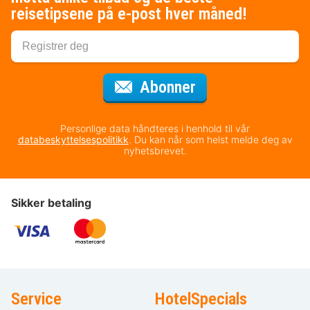
reisetipsene på e-post hver måned!
for nyhetsbrevet
Abonner
Personlige data håndteres i henhold til vår
databeskyttelsespolitikk
. Du kan når som helst melde deg av
nyhetsbrevet.
Sikker betaling
Service
HotelSpecials