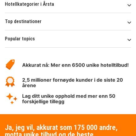
Hotellkategorier i Årsta
Top destinationer
Popular topics
Om
Hotelspecials
Akkurat nå: Mer enn 6500 unike hotelltilbud!
2,5 millioner fornøyde kunder i de siste 20
årene
Lag ditt unike opphold med mer enn 50
forskjellige tillegg
Ja, jeg vil, akkurat som 175 000 andre,
motta unike tilbud og de beste