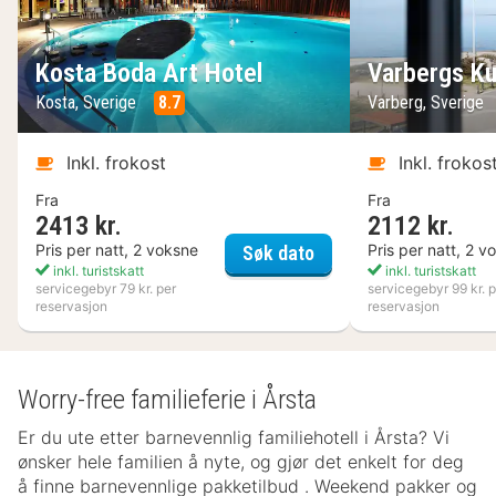
Kosta Boda Art Hotel
Varbergs Ku
Kosta, Sverige
8.7
Varberg, Sverige
Inkl. frokost
Inkl. frokos
Fra
Fra
2413 kr.
2112 kr.
Kosta Boda Art Hotel
Pris per natt, 2 voksne
Pris per natt, 2 v
Søk dato
inkl. turistskatt
inkl. turistskatt
servicegebyr 79 kr. per
servicegebyr 99 kr. p
reservasjon
reservasjon
Worry-free familieferie i Årsta
Er du ute etter barnevennlig familiehotell i Årsta? Vi
ønsker hele familien å nyte, og gjør det enkelt for deg
å finne barnevennlige pakketilbud . Weekend pakker og