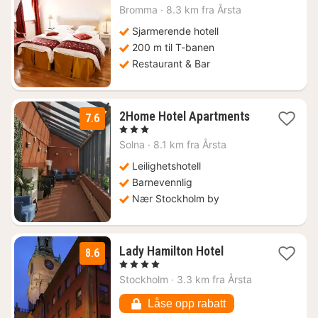
fra
Bromma
·
8.3 km fra Årsta
1146
kr.
Sjarmerende hotell
200 m til T-banen
Restaurant & Bar
2
2Home Hotel Apartments
7.6
netter
, 3 Stjerner
fra
Solna
·
8.1 km fra Årsta
837
kr.
Leilighetshotell
Barnevennlig
Nær Stockholm by
1
Lady Hamilton Hotel
8.6
natt
, 4 Stjerner
fra
Stockholm
·
3.3 km fra Årsta
2072
kr.
Låse opp rabatt