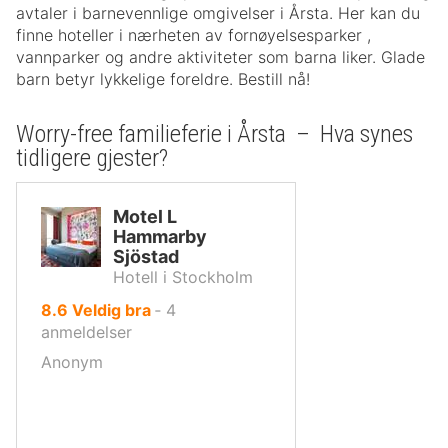
avtaler i barnevennlige omgivelser i Årsta. Her kan du
finne hoteller i nærheten av fornøyelsesparker ,
vannparker og andre aktiviteter som barna liker. Glade
barn betyr lykkelige foreldre. Bestill nå!
Worry-free familieferie i Årsta – Hva synes
tidligere gjester?
Motel L
Hammarby
Sjöstad
Hotell i Stockholm
av
8.6
Veldig bra
‐
4
10,
anmeldelser
Anonym