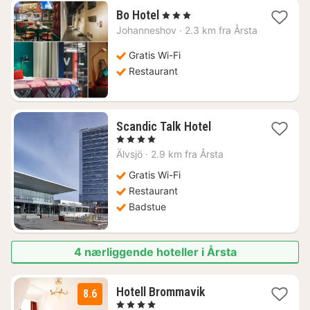
1
Bo Hotel
, 3 Stjerner
natt
Johanneshov
·
2.3 km fra Årsta
fra
1091
Gratis Wi-Fi
kr.
Restaurant
1
Scandic Talk Hotel
natt
, 4 Stjerner
fra
Älvsjö
·
2.9 km fra Årsta
690
kr.
Gratis Wi-Fi
Restaurant
Badstue
4 nærliggende hoteller i Årsta
2
Hotell Brommavik
8.6
netter
, 4 Stjerner