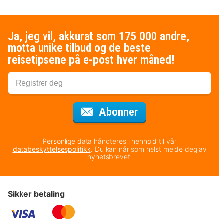
Ja, jeg vil, akkurat som 175 000 andre,
motta unike tilbud og de beste
reisetipsene på e-post hver måned!
for nyhetsbrevet
Abonner
Personlige data håndteres i henhold til vår
databeskyttelsespolitikk
. Du kan når som helst melde deg av
nyhetsbrevet.
Sikker betaling