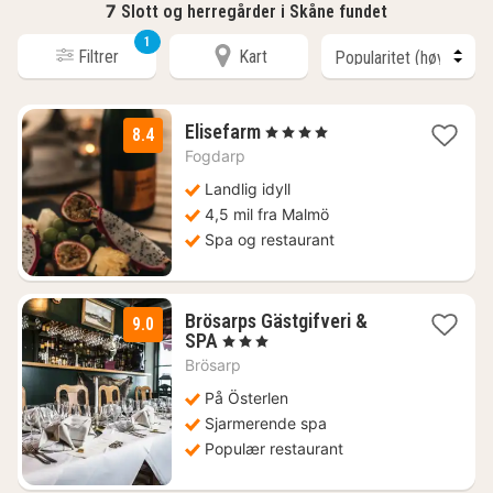
7
Slott og herregårder i Skåne fundet
1
Filtrer
Kart
3
Elisefarm
, 4 Stjerner
8.4
netter
Fogdarp
fra
1151
Landlig idyll
kr.
4,5 mil fra Malmö
Spa og restaurant
Brösarps Gästgifveri &
9.0
1
SPA
, 3 Stjerner
natt
Brösarp
fra
2263
På Österlen
kr.
Sjarmerende spa
Populær restaurant