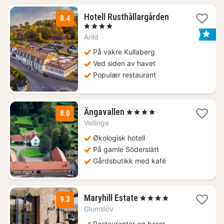
1
Hotell Rusthållargården
8.4
natt
, 4 Stjerner
fra
Arild
2803
kr.
På vakre Kullaberg
Ved siden av havet
Populær restaurant
2
Ängavallen
, 4 Stjerner
8.0
netter
Vellinge
fra
1490
Økologisk hotell
kr.
På gamle Söderslätt
Gårdsbutikk med kafé
2
Maryhill Estate
, 4 Stjerner
9.3
netter
Glumslöv
fra
Restauranter og barer