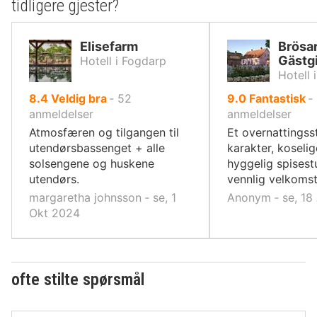
tidligere gjester?
Elisefarm
Brösa
Gästgi
Hotell i Fogdarp
Hotell 
av
av
8.4
Veldig bra
‐
52
9.0
Fantastisk
‐
10,
10,
anmeldelser
anmeldelser
Atmosfæren og tilgangen til
Et overnattings
utendørsbassenget + alle
karakter, koseli
solsengene og huskene
hyggelig spisest
utendørs.
vennlig velkomst
margaretha johnsson ‐ se, 1
Anonym ‐ se, 18
Okt 2024
ofte stilte spørsmål