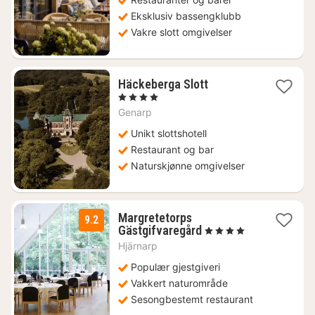
2809
kr.
Eksklusiv bassengklubb
Vakre slott omgivelser
1
Häckeberga Slott
natt
, 4 Stjerner
fra
Genarp
1705
kr.
Unikt slottshotell
Restaurant og bar
Naturskjønne omgivelser
Margretetorps
9.2
1
Gästgifvaregård
, 4 Stjerner
natt
Hjärnarp
fra
1399
Populær gjestgiveri
kr.
Vakkert naturområde
Sesongbestemt restaurant