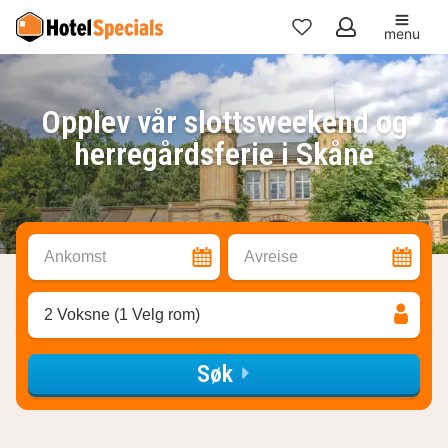
menu
Mine
favoritter
Opplev vår slottsweekend og
herregårdsferie i Skåne
Ankomst
Avreise
2 Voksne (1 Velg rom)
Søk