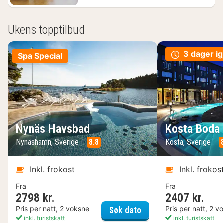
Ukens topptilbud
3 dager ig
Spa Special
Nynäs Havsbad
Kosta Boda 
Nynäshamn, Sverige
8.8
Kosta, Sverige
Inkl. frokost
Inkl. frokos
Fra
Fra
2798 kr.
2407 kr.
Nynäs Havsbad
Pris per natt, 2 voksne
Pris per natt, 2 v
Søk dato
inkl. turistskatt
inkl. turistskatt