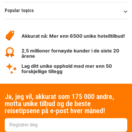
Popular topics
Om
Hotelspecials
Akkurat nå: Mer enn 6500 unike hotelltilbud!
2,5 millioner fornøyde kunder i de siste 20
årene
Lag ditt unike opphold med mer enn 50
forskjellige tillegg
Ja, jeg vil, akkurat som 175 000 andre,
motta unike tilbud og de beste
reisetipsene på e-post hver måned!