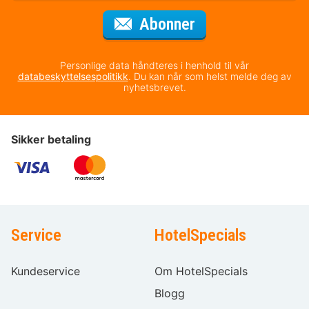
for nyhetsbrevet
Abonner
Personlige data håndteres i henhold til vår
databeskyttelsespolitikk
. Du kan når som helst melde deg av
nyhetsbrevet.
Sikker betaling
Service
HotelSpecials
Kundeservice
Om HotelSpecials
Blogg