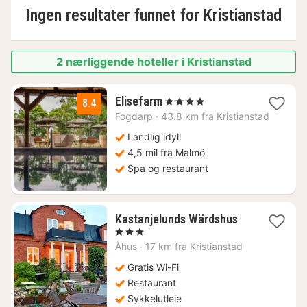
Ingen resultater funnet for
Kristianstad
2 nærliggende hoteller i Kristianstad
1
Elisefarm
, 4 Stjerner
8.4
natt
Fogdarp
·
43.8 km fra Kristianstad
fra
2588
Landlig idyll
kr.
4,5 mil fra Malmö
Spa og restaurant
1
Kastanjelunds Wärdshus
natt
, 3 Stjerner
fra
Åhus
·
17 km fra Kristianstad
1923
kr.
Gratis Wi-Fi
Restaurant
Sykkelutleie