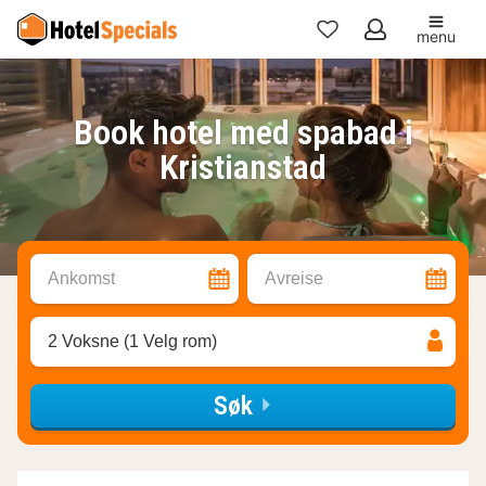
menu
Mine
favoritter
Book hotel med spabad i
Kristianstad
Ankomst
Avreise
2 Voksne (1 Velg rom)
Søk