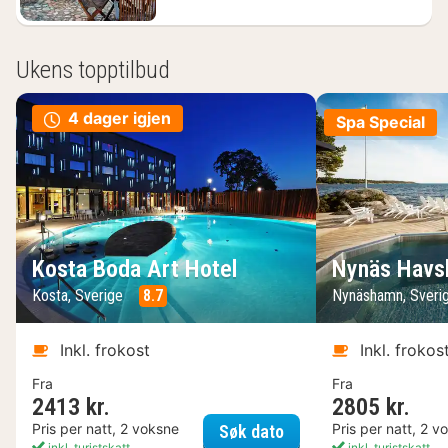
Ukens topptilbud
4 dager igjen
Spa Special
Kosta Boda Art Hotel
Nynäs Havs
Kosta, Sverige
8.7
Nynäshamn, Sveri
Inkl. frokost
Inkl. frokos
Fra
Fra
2413 kr.
2805 kr.
Kosta Boda Art Hotel
Pris per natt, 2 voksne
Pris per natt, 2 v
Søk dato
inkl. turistskatt
inkl. turistskatt